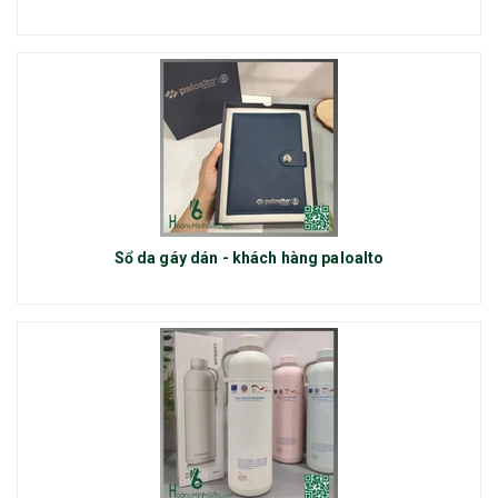
Sổ da gáy dán - khách hàng paloalto