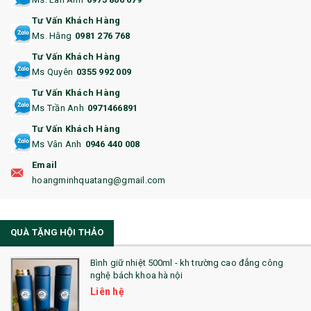
13. QUÀ TẶNG CAO CẤP
Tư Vấn Khách Hàng
Ms. Hằng
0981 276 768
14. HỘP/VÍ ĐỰNG NAMECARD
Tư Vấn Khách Hàng
15. BỘ BẤM MÓNG
Ms Quyên
0355 992 009
Tư Vấn Khách Hàng
16. BAO HỘ CHIẾU
Ms Trần Anh
0971466891
17. BA LÔ
Tư Vấn Khách Hàng
Ms Vân Anh
0946 440 008
18. ẤM CHÉN QUÀ TẶNG
Email
19. ĐỒNG HỒ TREO TƯỜNG
hoangminhquatang@gmail.com
21. ĐỒNG HỒ TRANH GHÉP
QUÀ TẶNG HỘI THẢO
22. ĐỒNG HỒ ĐỂ BÀN
23. QÙA TẶNG ĐỘC ĐÁO
Bình giữ nhiệt 500ml - kh trường cao đẳng công
nghệ bách khoa hà nội
24. QÙA TẶNG PHA LÊ
Liên hệ