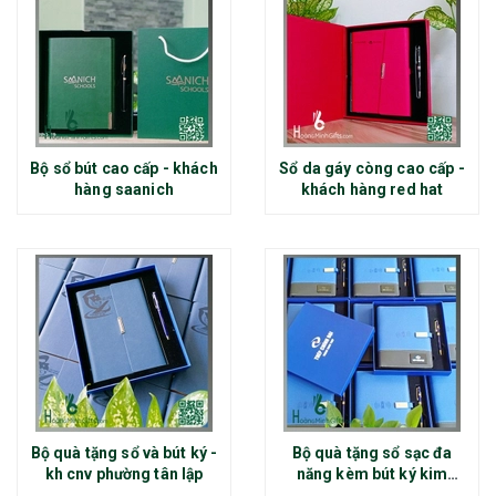
Bộ sổ bút cao cấp - khách
Sổ da gáy còng cao cấp -
hàng saanich
khách hàng red hat
Bộ quà tặng sổ và bút ký -
Bộ quà tặng sổ sạc đa
kh cnv phường tân lập
năng kèm bút ký kim
loại - kh thép chính đại