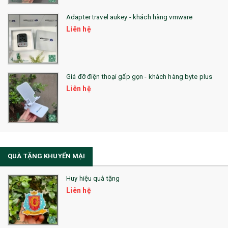
Adapter travel aukey - khách hàng vmware
QUÀ TẶNG CÔNG NGHỆ
Liên hệ
SẢN PHẨM ĐÃ THỰC HIỆN
QUÀ TẶNG SỨC KHỎE
Giá đỡ điện thoại gấp gọn - khách hàng byte plus
SẢN PHẨM MỚI 2021
Liên hệ
Sổ Sạc Đa Năng
La Fonte
Sổ Sạc Đa Năng
QUÀ TẶNG KHUYẾN MẠI
Sổ Lò Xo
Huy hiệu quà tặng
Liên hệ