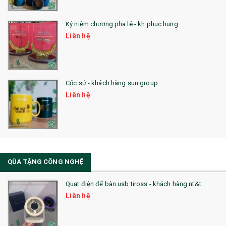
25. QUÀ TẶNG GLASSLOCK
26. QUÀ TẶNG LUMINARC
Kỷ niệm chương pha lê - kh phuc hung
Liên hệ
28. BỘ ĐỒ ĂN CAO CẤP
29. MÓC KHOÁ
Cốc sứ - khách hàng sun group
31. TÚI VẢI KHÔNG DỆT
Liên hệ
32. TÚI VẢI BỐ
33. MŨ LƯỠI TRAI
34. BÚT NHỚ DÒNG ĐỘC ĐÁO
QÙA TẶNG CÔNG NGHỆ
36. QUẠT NHỰA QUẢNG CÁO
Quạt điện để bàn usb tiross - khách hàng nt&t
QUÀ TẶNG KHUYẾN MẠI
Liên hệ
QUÀ TẶNG SX NHANH
QUÀ TẶNG HỘI THẢO