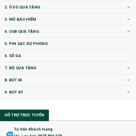
2. Ô DÙ QUÀ TẶNG
3. MŨ BẢO HIỂM
4. USB QUÀ TẶNG
5. PIN SẠC DỰ PHÒNG
6. SỔ DA
7. BỘ QUÀ TẶNG
8. BÚT BI
9. BÚT KÝ
10. CỐC QUÀ TẶNG
HỖ TRỢ TRỰC TUYẾN
11. CỐC/BÌNH GIỮ NHIỆT
12. BÌNH NƯỚC
Tư Vấn Khách Hàng
Ms. Lan Anh
0975 806 679