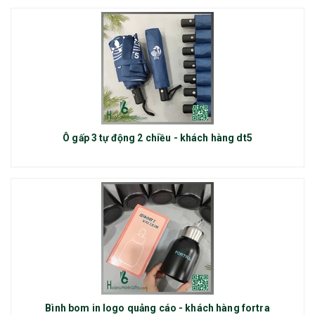
Ô gấp 3 tự động 2 chiều - khách hàng dt5
Bình bom in logo quảng cáo - khách hàng fortra