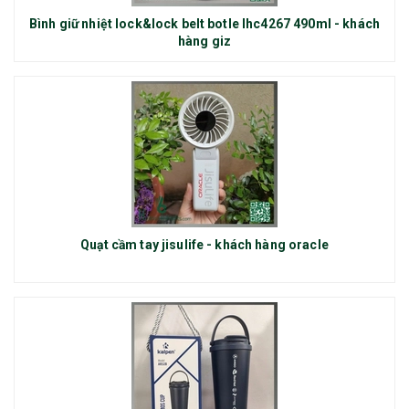
Bình giữ nhiệt lock&lock belt botle lhc4267 490ml - khách
hàng giz
Quạt cầm tay jisulife - khách hàng oracle