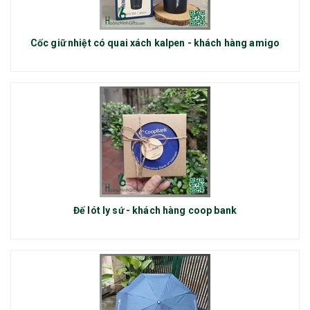
Cốc giữ nhiệt có quai xách kalpen - khách hàng amigo
Đế lót ly sứ - khách hàng coop bank