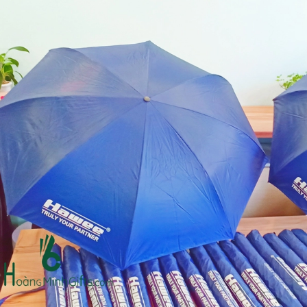
Ô gấp 3 bán tự động -
Cốc giữ nhiệt 500ml
kh viags
Liên hệ
Liên hệ
Đế để ipad remax rm
Chuột không dây 2.4g
600 in logo theo yêu cầu
hoco gm14 - cscv2025
Liên hệ
Liên hệ
Bộ quà tặng công nghệ
Pin sạc hoco j108 -
baseus - khách hàng
khách hàng nt&t
alphare
Liên hệ
Liên hệ
Lót chuột in logo -
Lót chuột in logo -
khách hàng vtc online
khách hàng commvault
Liên hệ
Liên hệ