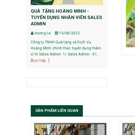
QUÀ TẶNG HOÀNG MINH -
HƯỚNG DẪ
TUYỂN DỤNG NHÂN VIÊN SALES
DỰ PHÒNG
ADMIN
Huong Le
Huong Le
10/08/2022
HƯỚNG DẪN 
Công ty TNHH Quà tặng và Dịch Vụ
XIAOMI 1, Pin mới mua về có phải sạc xả
Hoàng Minh chính thức tuyển dụng thêm
không? Với các dòng pin của Xiaomi hiện
vị trí Sales Admin: 1/ Sales Admin - 01
nay, việc làm
[Đọc tiếp...]
nhân viên làm việc tại trụ sở Hà Nội.
[Đọc tiếp...]
bạn có thể sử
SẢN PHẨM LIÊN QUAN