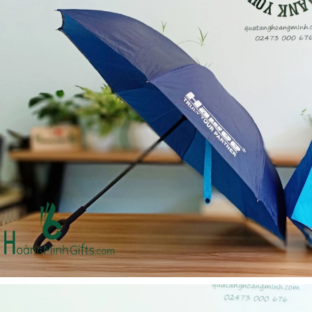
Bộ sổ bút cao cấp -
Bình thủy tinh lọc trà -
khách hàng evs
khách hàng div
Liên hệ
Liên hệ
Pin sạc dự phòng hoco
Bình nước thủy tinh có
j82 10.000mah - khách
dây xách
hàng nam thắng
Liên hệ
Liên hệ