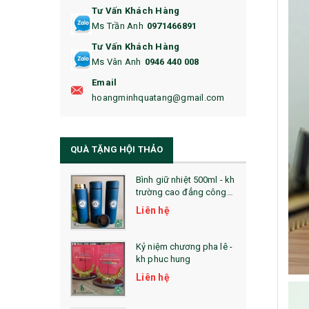
Tư Vấn Khách Hàng
16. BAO HỘ CHIẾU
Ms Trần Anh
0971466891
17. BA LÔ
Tư Vấn Khách Hàng
Ms Vân Anh
0946 440 008
18. ẤM CHÉN QUÀ TẶNG
Email
19. ĐỒNG HỒ TREO TƯỜNG
hoangminhquatang@gmail.com
21. ĐỒNG HỒ TRANH GHÉP
QUÀ TẶNG HỘI THẢO
22. ĐỒNG HỒ ĐỂ BÀN
23. QÙA TẶNG ĐỘC ĐÁO
Bình giữ nhiệt 500ml - kh
trường cao đẳng công
nghệ bách khoa hà nội
24. QÙA TẶNG PHA LÊ
Liên hệ
25. QUÀ TẶNG GLASSLOCK
Kỷ niệm chương pha lê -
kh phuc hung
26. QUÀ TẶNG LUMINARC
Liên hệ
28. BỘ ĐỒ ĂN CAO CẤP