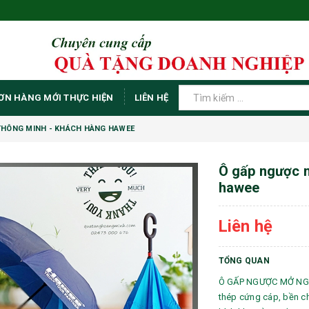
ƠN HÀNG MỚI THỰC HIỆN
LIÊN HỆ
HÔNG MINH - KHÁCH HÀNG HAWEE
Ô gấp ngược 
hawee
Liên hệ
TỔNG QUAN
Ô GẤP NGƯỢC MỞ NG
thép cứng cáp, bền ch