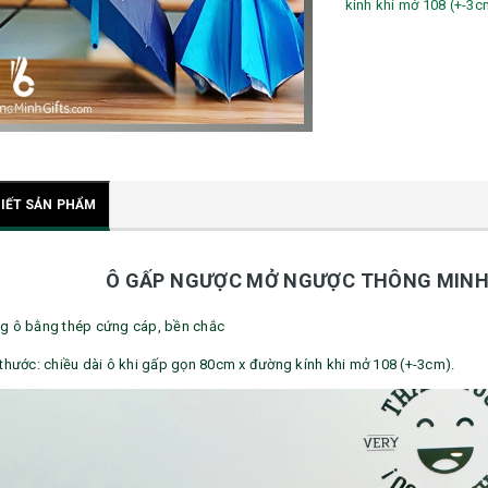
kính khi mở 108 (+-3c
TIẾT SẢN PHẨM
Ô GẤP NGƯỢC MỞ NGƯỢC THÔNG MINH
g ô bằng thép cứng cáp, bền chắc
 thước: chiều dài ô khi gấp gọn 80cm x đường kính khi mở 108 (+-3cm).