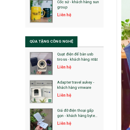
Cốc sứ - khách hàng sun
29. MÓC KHOÁ
group
31. TÚI VẢI KHÔNG DỆT
Liên hệ
32. TÚI VẢI BỐ
33. MŨ LƯỠI TRAI
QÙA TẶNG CÔNG NGHỆ
34. BÚT NHỚ DÒNG ĐỘC ĐÁO
Quạt điện để bàn usb
tiross - khách hàng nt&t
36. QUẠT NHỰA QUẢNG CÁO
Liên hệ
QUÀ TẶNG KHUYẾN MẠI
Adapter travel aukey -
QUÀ TẶNG SX NHANH
khách hàng vmware
Liên hệ
QUÀ TẶNG HỘI THẢO
QUÀ TẶNG CÔNG NGHỆ
Giá đỡ điện thoại gấp
gọn - khách hàng byte
SẢN PHẨM ĐÃ THỰC HIỆN
plus
Liên hệ