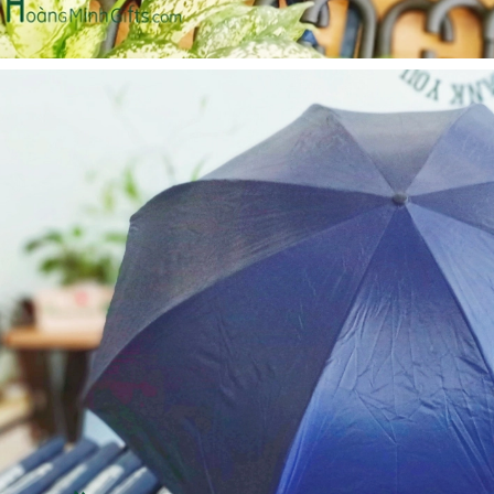
Bộ sổ bút cao cấp -
Cốc giữ nhiệt 500ml
khách hàng evs
Liên hệ
Liên hệ
Pin sạc dự phòng hoco
Pin sạc dự phòng hoco
j82 10.000mah - khách
j82 10.000mah - khách
hàng nam thắng
hàng synnex fpt
Liên hệ
Liên hệ
Bình nước thủy tinh có
Hộp namecard kim loại
dây xách
khắc logo
Liên hệ
Liên hệ
Hộp da cao cấp đựng
Loa bluetooth
rượu
soundcore ace a1 a3151