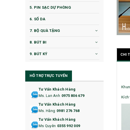
5. PIN SẠC DỰ PHÒNG
6. SỔ DA
7. BỘ QUÀ TẶNG
8. BÚT BI
9. BÚT KÝ
CHI 
10. CỐC QUÀ TẶNG
HỖ TRỢ TRỰC TUYẾN
11. CỐC/BÌNH GIỮ NHIỆT
Khun
12. BÌNH NƯỚC
Tư Vấn Khách Hàng
Ms. Lan Anh
0975 806 679
Kích
13. QUÀ TẶNG CAO CẤP
Tư Vấn Khách Hàng
Ms. Hằng
0981 276 768
14. HỘP/VÍ ĐỰNG NAMECARD
Tư Vấn Khách Hàng
15. BỘ BẤM MÓNG
Ms Quyên
0355 992 009