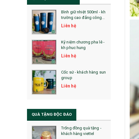
Bình giữ nhiệt 500ml - kh
trường cao đẳng công
nghệ bách khoa hà nội
Liên hệ
Kỷ niệm chương pha lê -
kh phuc hung
Liên hệ
Cốc sứ - khách hàng sun
group
Liên hệ
QUÀ TẶNG ĐỘC ĐÁO
Trống đồng quà tặng -
khách hàng viettel