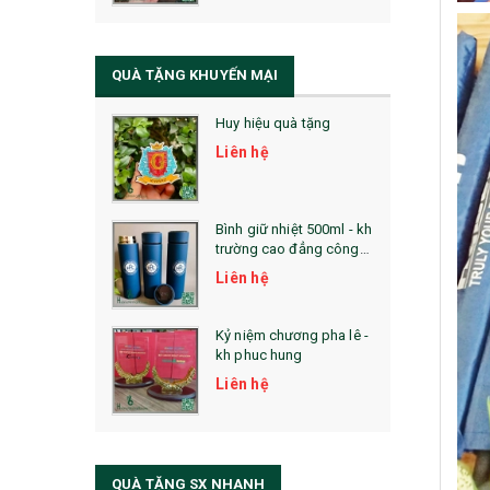
QUÀ TẶNG SỨC KHỎE
SẢN PHẨM MỚI 2021
QUÀ TẶNG KHUYẾN MẠI
Sổ Sạc Đa Năng
Huy hiệu quà tặng
La Fonte
Liên hệ
Sổ Sạc Đa Năng
Sổ Lò Xo
Bình giữ nhiệt 500ml - kh
trường cao đẳng công
nghệ bách khoa hà nội
Liên hệ
Kỷ niệm chương pha lê -
kh phuc hung
Liên hệ
QUÀ TẶNG SX NHANH