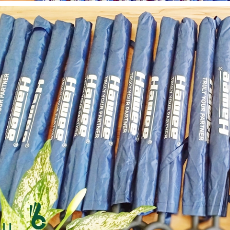
Cốc sứ - khách hàng sun
Bình thủy tinh lọc trà -
group
khách hàng div
Liên hệ
Liên hệ
Pin sạc dự phòng hoco
Bình nước thủy tinh có
j82 10.000mah - khách
dây xách
hàng nam thắng
Liên hệ
Liên hệ
Ô gấp 3 bán tự động -
Cốc giữ nhiệt 500ml
kh viags
Liên hệ
Liên hệ