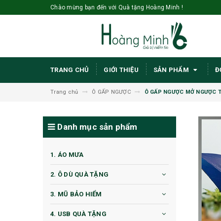
Chào mừng bạn đến với Quà tặng Hoàng Minh !
TRANG CHỦ
GIỚI THIỆU
SẢN PHẨM
Đ
Trang chủ
Ô GẤP NGƯỢC
Ô GẤP NGƯỢC MỞ NGƯỢC T
Danh mục sản phẩm
1. ÁO MƯA
2. Ô DÙ QUÀ TẶNG
3. MŨ BẢO HIỂM
4. USB QUÀ TẶNG