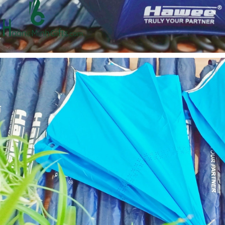
- kh cmc corporation
Liên hệ
Liên hệ
Mũ bảo hộ hàn quốc
Loa bluetooth kimiso
sseda - onehousing
bs02 - kh vicem
Liên hệ
Liên hệ
Vòng đeo tay cao su in
Móc khóa mica dẻo -
logo - khách hàng sun
khách hàng viện quản trị
kinh doanh
Liên hệ
Liên hệ