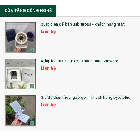
34. BÚT NHỚ DÒNG ĐỘC ĐÁO
QÙA TẶNG CÔNG NGHỆ
36. QUẠT NHỰA QUẢNG CÁO
Quạt điện để bàn usb tiross - khách hàng nt&t
QUÀ TẶNG KHUYẾN MẠI
Liên hệ
QUÀ TẶNG SX NHANH
QUÀ TẶNG HỘI THẢO
Adapter travel aukey - khách hàng vmware
QUÀ TẶNG CÔNG NGHỆ
Liên hệ
SẢN PHẨM ĐÃ THỰC HIỆN
QUÀ TẶNG SỨC KHỎE
Giá đỡ điện thoại gấp gọn - khách hàng byte plus
SẢN PHẨM MỚI 2021
Liên hệ
Sổ Sạc Đa Năng
La Fonte
Sổ Sạc Đa Năng