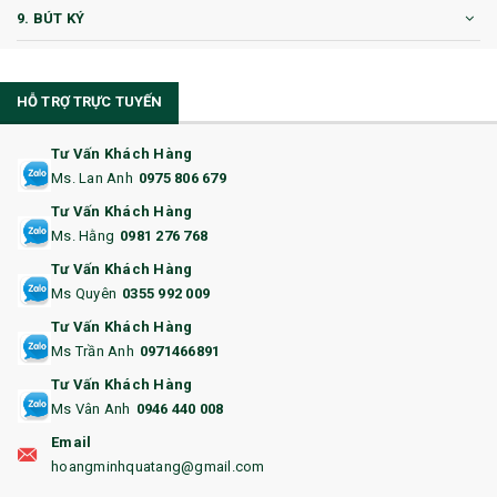
9. BÚT KÝ
10. CỐC QUÀ TẶNG
HỖ TRỢ TRỰC TUYẾN
11. CỐC/BÌNH GIỮ NHIỆT
12. BÌNH NƯỚC
Tư Vấn Khách Hàng
Ms. Lan Anh
0975 806 679
13. QUÀ TẶNG CAO CẤP
Tư Vấn Khách Hàng
Ms. Hằng
0981 276 768
14. HỘP/VÍ ĐỰNG NAMECARD
Tư Vấn Khách Hàng
15. BỘ BẤM MÓNG
Ms Quyên
0355 992 009
Tư Vấn Khách Hàng
16. BAO HỘ CHIẾU
Ms Trần Anh
0971466891
17. BA LÔ
Tư Vấn Khách Hàng
Ms Vân Anh
0946 440 008
18. ẤM CHÉN QUÀ TẶNG
Email
19. ĐỒNG HỒ TREO TƯỜNG
hoangminhquatang@gmail.com