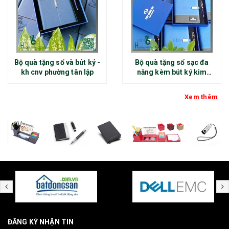
Bộ quà tặng sổ và bút ký -
Bộ quà tặng sổ sạc đa
kh cnv phường tân lập
năng kèm bút ký kim
loại - kh thép chính đại
Xem thêm
ĐĂNG KÝ NHẬN TIN