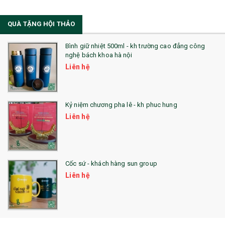
21. ĐỒNG HỒ TRANH GHÉP
QUÀ TẶNG HỘI THẢO
22. ĐỒNG HỒ ĐỂ BÀN
23. QÙA TẶNG ĐỘC ĐÁO
Bình giữ nhiệt 500ml - kh trường cao đẳng công
nghệ bách khoa hà nội
24. QÙA TẶNG PHA LÊ
Liên hệ
25. QUÀ TẶNG GLASSLOCK
26. QUÀ TẶNG LUMINARC
Kỷ niệm chương pha lê - kh phuc hung
Liên hệ
28. BỘ ĐỒ ĂN CAO CẤP
29. MÓC KHOÁ
Cốc sứ - khách hàng sun group
31. TÚI VẢI KHÔNG DỆT
Liên hệ
32. TÚI VẢI BỐ
33. MŨ LƯỠI TRAI