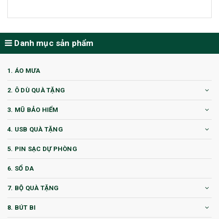
Danh mục sản phẩm
1. ÁO MƯA
2. Ô DÙ QUÀ TẶNG
3. MŨ BẢO HIỂM
4. USB QUÀ TẶNG
5. PIN SẠC DỰ PHÒNG
6. SỔ DA
7. BỘ QUÀ TẶNG
8. BÚT BI