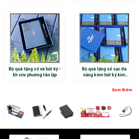
Bộ quà tặng sổ và bút ký -
Bộ quà tặng sổ sạc đa
kh cnv phường tân lập
năng kèm bút ký kim
loại - kh thép chính đại
Xem thêm