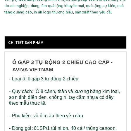
doanh nghiệp, dùng làm quà tặng khuyến mại, quà tặng sự kiện, quà
tặng quảng cáo, in ấn logo thương hiệu, sản xuất theo yêu cầu
CHI TIẾT SẢN PHẨM
Ô GẤP 3 TỰ ĐỘNG 2 CHIỀU CAO CẤP -
AVIVA VIETNAM
- Loại ô: ô gấp 3 tự động 2 chiều
- Quy cách: Ô 8 cánh, thân và xương bằng kim loại,
sơn tĩnh điện đen, chống rỉ, tay cầm nhựa có dây
theo mẫu thưc tế.
- Phụ kiện: vỏ ô in ấn theo yêu cầu
- Đóng gói: 01SP/1 túi nilon, 40 cái/ thùng cartoon.