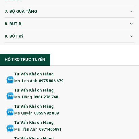
7. BỘ QUÀ TẶNG
8. BÚT BI
9. BÚT KÝ
10. CỐC QUÀ TẶNG
HỖ TRỢ TRỰC TUYẾN
11. CỐC/BÌNH GIỮ NHIỆT
12. BÌNH NƯỚC
Tư Vấn Khách Hàng
Ms. Lan Anh
0975 806 679
13. QUÀ TẶNG CAO CẤP
Tư Vấn Khách Hàng
Ms. Hằng
0981 276 768
14. HỘP/VÍ ĐỰNG NAMECARD
Tư Vấn Khách Hàng
15. BỘ BẤM MÓNG
Ms Quyên
0355 992 009
Tư Vấn Khách Hàng
16. BAO HỘ CHIẾU
Ms Trần Anh
0971466891
17. BA LÔ
Tư Vấn Khách Hàng