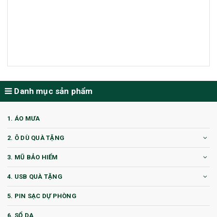
Danh mục sản phẩm
1. ÁO MƯA
2. Ô DÙ QUÀ TẶNG
3. MŨ BẢO HIỂM
4. USB QUÀ TẶNG
5. PIN SẠC DỰ PHÒNG
6. SỔ DA