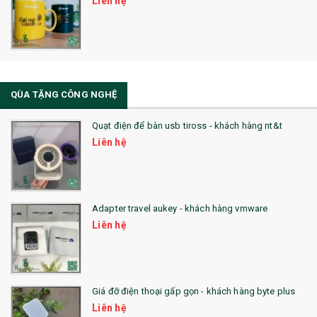
Liên hệ
32. TÚI VẢI BỐ
33. MŨ LƯỠI TRAI
34. BÚT NHỚ DÒNG ĐỘC ĐÁO
QÙA TẶNG CÔNG NGHỆ
36. QUẠT NHỰA QUẢNG CÁO
Quạt điện để bàn usb tiross - khách hàng nt&t
QUÀ TẶNG KHUYẾN MẠI
Liên hệ
QUÀ TẶNG SX NHANH
QUÀ TẶNG HỘI THẢO
Adapter travel aukey - khách hàng vmware
QUÀ TẶNG CÔNG NGHỆ
Liên hệ
SẢN PHẨM ĐÃ THỰC HIỆN
QUÀ TẶNG SỨC KHỎE
Giá đỡ điện thoại gấp gọn - khách hàng byte plus
SẢN PHẨM MỚI 2021
Liên hệ