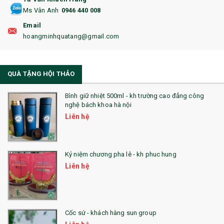
Ms Vân Anh
0946 440 008
18. ẤM CHÉN QUÀ TẶNG
Email
19. ĐỒNG HỒ TREO TƯỜNG
hoangminhquatang@gmail.com
21. ĐỒNG HỒ TRANH GHÉP
QUÀ TẶNG HỘI THẢO
22. ĐỒNG HỒ ĐỂ BÀN
23. QÙA TẶNG ĐỘC ĐÁO
Bình giữ nhiệt 500ml - kh trường cao đẳng công
nghệ bách khoa hà nội
24. QÙA TẶNG PHA LÊ
Liên hệ
25. QUÀ TẶNG GLASSLOCK
26. QUÀ TẶNG LUMINARC
Kỷ niệm chương pha lê - kh phuc hung
Liên hệ
28. BỘ ĐỒ ĂN CAO CẤP
29. MÓC KHOÁ
Cốc sứ - khách hàng sun group
31. TÚI VẢI KHÔNG DỆT