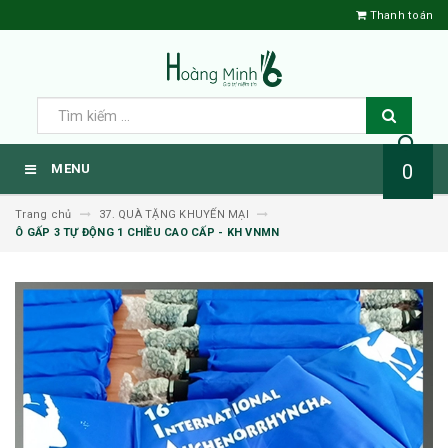
Thanh toán
0
MENU
Trang chủ
37. QUÀ TẶNG KHUYẾN MẠI
Ô GẤP 3 TỰ ĐỘNG 1 CHIỀU CAO CẤP - KH VNMN