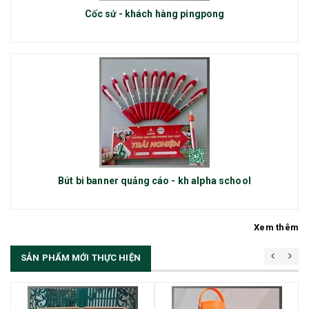
Cốc sứ - khách hàng pingpong
Bút bi banner quảng cáo - kh alpha school
Xem thêm
SẢN PHẨM MỚI THỰC HIỆN