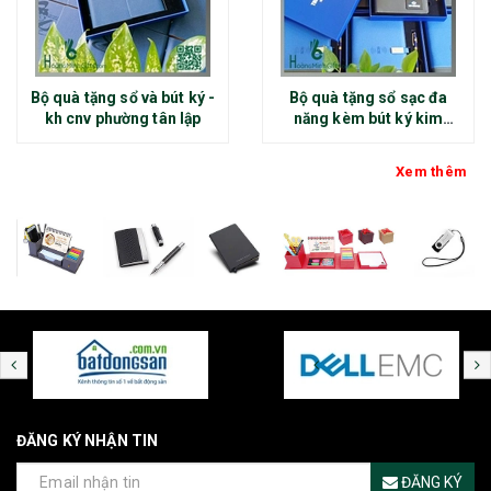
Bộ quà tặng sổ và bút ký -
Bộ quà tặng sổ sạc đa
kh cnv phường tân lập
năng kèm bút ký kim
loại - kh thép chính đại
Xem thêm
ĐĂNG KÝ NHẬN TIN
ĐĂNG KÝ