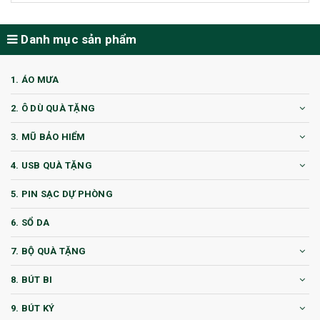
Danh mục sản phẩm
1. ÁO MƯA
2. Ô DÙ QUÀ TẶNG
3. MŨ BẢO HIỂM
4. USB QUÀ TẶNG
5. PIN SẠC DỰ PHÒNG
6. SỔ DA
7. BỘ QUÀ TẶNG
8. BÚT BI
9. BÚT KÝ