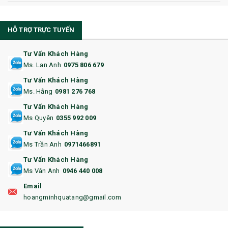
10. CỐC QUÀ TẶNG
HỖ TRỢ TRỰC TUYẾN
11. CỐC/BÌNH GIỮ NHIỆT
12. BÌNH NƯỚC
Tư Vấn Khách Hàng
Ms. Lan Anh
0975 806 679
13. QUÀ TẶNG CAO CẤP
Tư Vấn Khách Hàng
Ms. Hằng
0981 276 768
14. HỘP/VÍ ĐỰNG NAMECARD
Tư Vấn Khách Hàng
15. BỘ BẤM MÓNG
Ms Quyên
0355 992 009
Tư Vấn Khách Hàng
16. BAO HỘ CHIẾU
Ms Trần Anh
0971466891
17. BA LÔ
Tư Vấn Khách Hàng
Ms Vân Anh
0946 440 008
18. ẤM CHÉN QUÀ TẶNG
Email
19. ĐỒNG HỒ TREO TƯỜNG
hoangminhquatang@gmail.com
21. ĐỒNG HỒ TRANH GHÉP