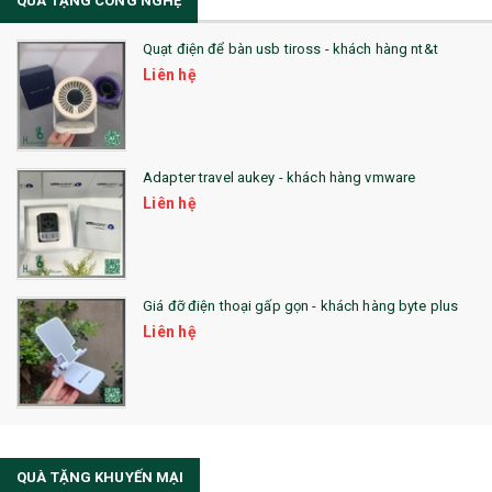
QÙA TẶNG CÔNG NGHỆ
36. QUẠT NHỰA QUẢNG CÁO
Quạt điện để bàn usb tiross - khách hàng nt&t
QUÀ TẶNG KHUYẾN MẠI
Liên hệ
QUÀ TẶNG SX NHANH
QUÀ TẶNG HỘI THẢO
Adapter travel aukey - khách hàng vmware
QUÀ TẶNG CÔNG NGHỆ
Liên hệ
SẢN PHẨM ĐÃ THỰC HIỆN
QUÀ TẶNG SỨC KHỎE
Giá đỡ điện thoại gấp gọn - khách hàng byte plus
SẢN PHẨM MỚI 2021
Liên hệ
Sổ Sạc Đa Năng
La Fonte
Sổ Sạc Đa Năng
QUÀ TẶNG KHUYẾN MẠI
Sổ Lò Xo