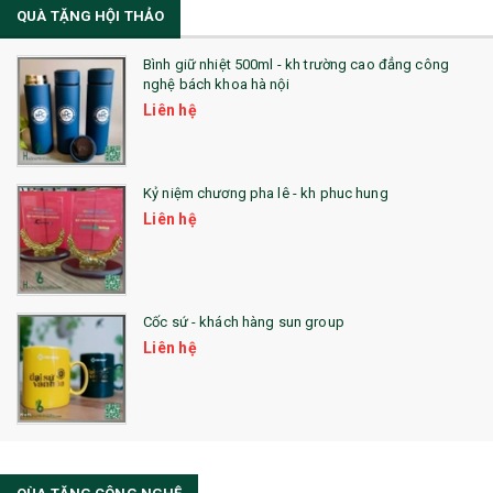
QUÀ TẶNG HỘI THẢO
22. ĐỒNG HỒ ĐỂ BÀN
23. QÙA TẶNG ĐỘC ĐÁO
Bình giữ nhiệt 500ml - kh trường cao đẳng công
nghệ bách khoa hà nội
24. QÙA TẶNG PHA LÊ
Liên hệ
25. QUÀ TẶNG GLASSLOCK
26. QUÀ TẶNG LUMINARC
Kỷ niệm chương pha lê - kh phuc hung
Liên hệ
28. BỘ ĐỒ ĂN CAO CẤP
29. MÓC KHOÁ
Cốc sứ - khách hàng sun group
31. TÚI VẢI KHÔNG DỆT
Liên hệ
32. TÚI VẢI BỐ
33. MŨ LƯỠI TRAI
34. BÚT NHỚ DÒNG ĐỘC ĐÁO