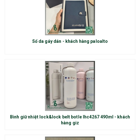
Sổ da gáy dán - khách hàng paloalto
Bình giữ nhiệt lock&lock belt botle lhc4267 490ml - khách
hàng giz