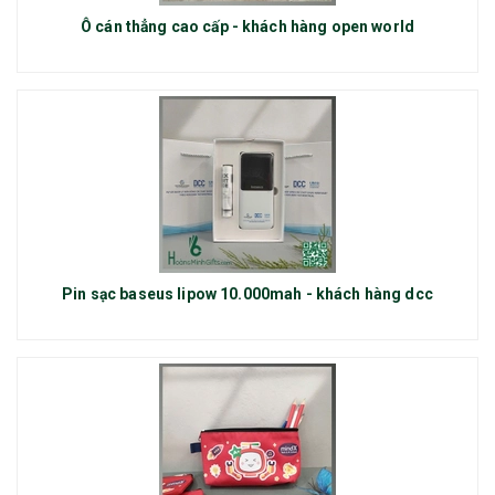
Ô cán thẳng cao cấp - khách hàng open world
Pin sạc baseus lipow 10.000mah - khách hàng dcc