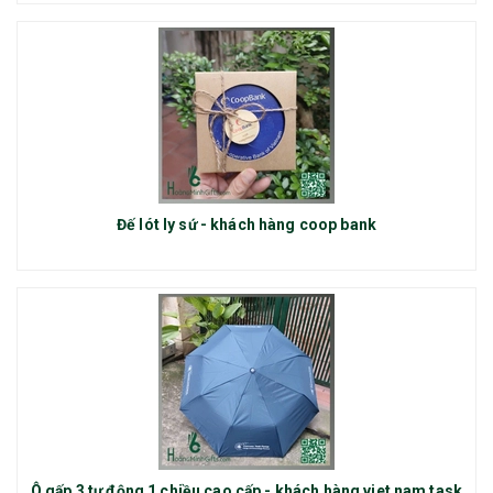
Đế lót ly sứ - khách hàng coop bank
Ô gấp 3 tự động 1 chiều cao cấp - khách hàng viet nam task