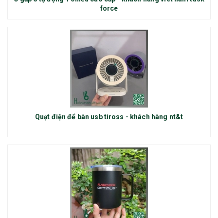
force
Quạt điện để bàn usb tiross - khách hàng nt&t