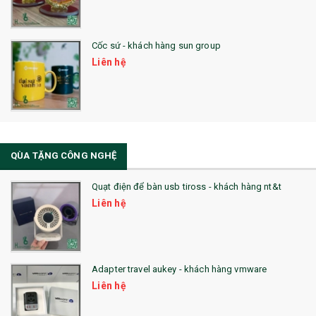
29. MÓC KHOÁ
Cốc sứ - khách hàng sun group
31. TÚI VẢI KHÔNG DỆT
Liên hệ
32. TÚI VẢI BỐ
33. MŨ LƯỠI TRAI
34. BÚT NHỚ DÒNG ĐỘC ĐÁO
QÙA TẶNG CÔNG NGHỆ
36. QUẠT NHỰA QUẢNG CÁO
Quạt điện để bàn usb tiross - khách hàng nt&t
QUÀ TẶNG KHUYẾN MẠI
Liên hệ
QUÀ TẶNG SX NHANH
QUÀ TẶNG HỘI THẢO
Adapter travel aukey - khách hàng vmware
QUÀ TẶNG CÔNG NGHỆ
Liên hệ
SẢN PHẨM ĐÃ THỰC HIỆN