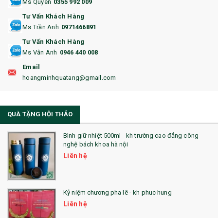
Ms Quyên
0355 992 009
Tư Vấn Khách Hàng
16. BAO HỘ CHIẾU
Ms Trần Anh
0971466891
17. BA LÔ
Tư Vấn Khách Hàng
Ms Vân Anh
0946 440 008
18. ẤM CHÉN QUÀ TẶNG
Email
19. ĐỒNG HỒ TREO TƯỜNG
hoangminhquatang@gmail.com
21. ĐỒNG HỒ TRANH GHÉP
QUÀ TẶNG HỘI THẢO
22. ĐỒNG HỒ ĐỂ BÀN
23. QÙA TẶNG ĐỘC ĐÁO
Bình giữ nhiệt 500ml - kh trường cao đẳng công
nghệ bách khoa hà nội
24. QÙA TẶNG PHA LÊ
Liên hệ
25. QUÀ TẶNG GLASSLOCK
26. QUÀ TẶNG LUMINARC
Kỷ niệm chương pha lê - kh phuc hung
Liên hệ
28. BỘ ĐỒ ĂN CAO CẤP