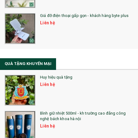
QUÀ TẶNG SỨC KHỎE
Giá đỡ điện thoại gấp gọn - khách hàng byte plus
SẢN PHẨM MỚI 2021
Liên hệ
Sổ Sạc Đa Năng
La Fonte
Sổ Sạc Đa Năng
QUÀ TẶNG KHUYẾN MẠI
Sổ Lò Xo
Huy hiệu quà tặng
Liên hệ
Bình giữ nhiệt 500ml - kh trường cao đẳng công
nghệ bách khoa hà nội
Liên hệ