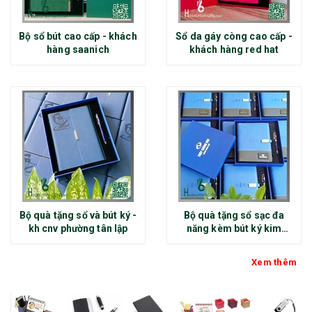
Bộ sổ bút cao cấp - khách
Sổ da gáy còng cao cấp -
hàng saanich
khách hàng red hat
Bộ quà tặng sổ và bút ký -
Bộ quà tặng sổ sạc đa
kh cnv phường tân lập
năng kèm bút ký kim
loại - kh thép chính đại
Xem thêm