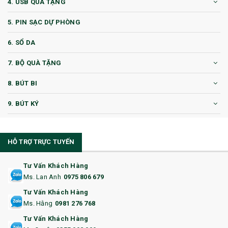
4. USB QUÀ TẶNG
5. PIN SẠC DỰ PHÒNG
6. SỔ DA
7. BỘ QUÀ TẶNG
8. BÚT BI
9. BÚT KÝ
10. CỐC QUÀ TẶNG
HỖ TRỢ TRỰC TUYẾN
11. CỐC/BÌNH GIỮ NHIỆT
12. BÌNH NƯỚC
Tư Vấn Khách Hàng
Ms. Lan Anh
0975 806 679
13. QUÀ TẶNG CAO CẤP
Tư Vấn Khách Hàng
Ms. Hằng
0981 276 768
14. HỘP/VÍ ĐỰNG NAMECARD
Tư Vấn Khách Hàng
15. BỘ BẤM MÓNG