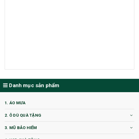
Danh mục sản phẩm
1. ÁO MƯA
2. Ô DÙ QUÀ TẶNG
3. MŨ BẢO HIỂM