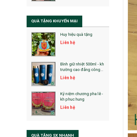
QUÀ TẶNG SỨC KHỎE
SẢN PHẨM MỚI 2021
QUÀ TẶNG KHUYẾN MẠI
Sổ Sạc Đa Năng
Huy hiệu quà tặng
La Fonte
Liên hệ
Sổ Sạc Đa Năng
Sổ Lò Xo
Bình giữ nhiệt 500ml - kh
trường cao đẳng công
nghệ bách khoa hà nội
Liên hệ
Kỷ niệm chương pha lê -
kh phuc hung
Liên hệ
QUÀ TẶNG SX NHANH