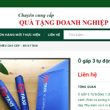
ƠN HÀNG MỚI THỰC HIỆN
LIÊN HỆ
HIỀU CAO CẤP - KH G7 TAXI
Ô gấp 3 tự độn
Liên hệ
TỔNG QUAN
Ô GẤP 3 TỰ ĐỘNG 1 CH
cánh, thân và xương bằ
dây. Phụ kiện: vỏ ô in