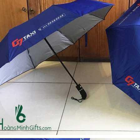
Bộ sổ bút cao cấp -
Cốc giữ nhiệt 500ml
khách hàng evs
Liên hệ
Liên hệ
Pin sạc dự phòng hoco
Pin sạc dự phòng hoco
j82 10.000mah - khách
j82 10.000mah - khách
hàng nam thắng
hàng synnex fpt
Liên hệ
Liên hệ
Bình nước thủy tinh có
Hộp namecard kim loại
dây xách
khắc logo
Liên hệ
Liên hệ
Hộp da cao cấp đựng
Loa bluetooth
rượu
soundcore ace a1 a3151