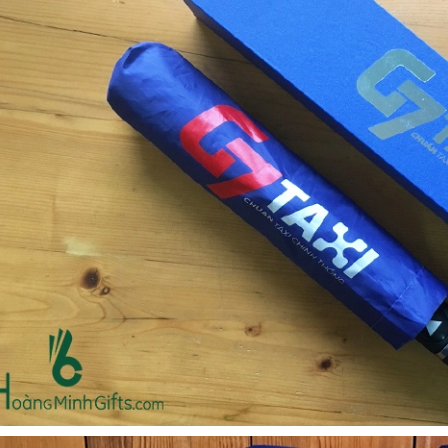
Cốc sứ - khách hàng sun
Bình thủy tinh lọc trà -
group
khách hàng div
Liên hệ
Liên hệ
Pin sạc dự phòng hoco
Bình nước thủy tinh có
j82 10.000mah - khách
dây xách
hàng nam thắng
Liên hệ
Liên hệ
Ô gấp 3 bán tự động -
Cốc giữ nhiệt 500ml
kh viags
Liên hệ
Liên hệ