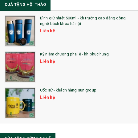
QUÀ TẶNG HỘI THẢO
22. ĐỒNG HỒ ĐỂ BÀN
23. QÙA TẶNG ĐỘC ĐÁO
Bình giữ nhiệt 500ml - kh trường cao đẳng công
nghệ bách khoa hà nội
24. QÙA TẶNG PHA LÊ
Liên hệ
25. QUÀ TẶNG GLASSLOCK
26. QUÀ TẶNG LUMINARC
Kỷ niệm chương pha lê - kh phuc hung
Liên hệ
28. BỘ ĐỒ ĂN CAO CẤP
29. MÓC KHOÁ
Cốc sứ - khách hàng sun group
31. TÚI VẢI KHÔNG DỆT
Liên hệ
32. TÚI VẢI BỐ
33. MŨ LƯỠI TRAI
34. BÚT NHỚ DÒNG ĐỘC ĐÁO