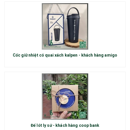
Cốc giữ nhiệt có quai xách kalpen - khách hàng amigo
Đế lót ly sứ - khách hàng coop bank