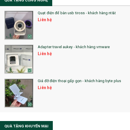
QÙA TẶNG CÔNG NGHỆ
36. QUẠT NHỰA QUẢNG CÁO
Quạt điện để bàn usb tiross - khách hàng nt&t
QUÀ TẶNG KHUYẾN MẠI
Liên hệ
QUÀ TẶNG SX NHANH
QUÀ TẶNG HỘI THẢO
Adapter travel aukey - khách hàng vmware
QUÀ TẶNG CÔNG NGHỆ
Liên hệ
SẢN PHẨM ĐÃ THỰC HIỆN
QUÀ TẶNG SỨC KHỎE
Giá đỡ điện thoại gấp gọn - khách hàng byte plus
SẢN PHẨM MỚI 2021
Liên hệ
Sổ Sạc Đa Năng
La Fonte
Sổ Sạc Đa Năng
QUÀ TẶNG KHUYẾN MẠI
Sổ Lò Xo