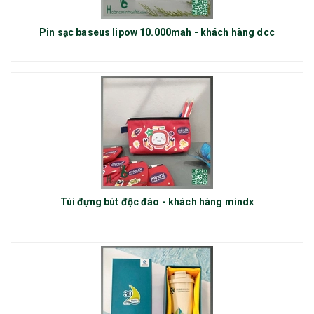
Pin sạc baseus lipow 10.000mah - khách hàng dcc
Túi đựng bút độc đáo - khách hàng mindx