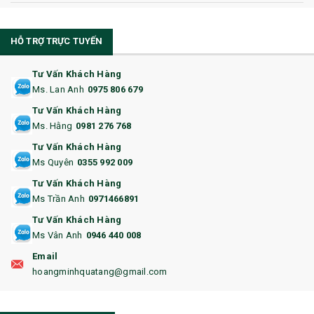
10. CỐC QUÀ TẶNG
HỖ TRỢ TRỰC TUYẾN
11. CỐC/BÌNH GIỮ NHIỆT
12. BÌNH NƯỚC
Tư Vấn Khách Hàng
Ms. Lan Anh
0975 806 679
13. QUÀ TẶNG CAO CẤP
Tư Vấn Khách Hàng
Ms. Hằng
0981 276 768
14. HỘP/VÍ ĐỰNG NAMECARD
Tư Vấn Khách Hàng
15. BỘ BẤM MÓNG
Ms Quyên
0355 992 009
Tư Vấn Khách Hàng
16. BAO HỘ CHIẾU
Ms Trần Anh
0971466891
17. BA LÔ
Tư Vấn Khách Hàng
Ms Vân Anh
0946 440 008
18. ẤM CHÉN QUÀ TẶNG
Email
19. ĐỒNG HỒ TREO TƯỜNG
hoangminhquatang@gmail.com
21. ĐỒNG HỒ TRANH GHÉP