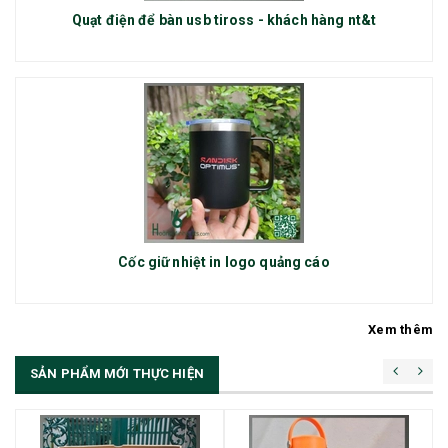
Quạt điện để bàn usb tiross - khách hàng nt&t
Cốc giữ nhiệt in logo quảng cáo
Xem thêm
SẢN PHẨM MỚI THỰC HIỆN