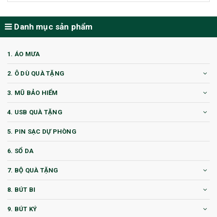
Danh mục sản phẩm
1. ÁO MƯA
2. Ô DÙ QUÀ TẶNG
3. MŨ BẢO HIỂM
4. USB QUÀ TẶNG
5. PIN SẠC DỰ PHÒNG
6. SỔ DA
7. BỘ QUÀ TẶNG
8. BÚT BI
9. BÚT KÝ