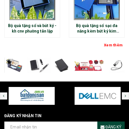
Bộ quà tặng sổ và bút ký -
Bộ quà tặng sổ sạc đa
kh cnv phường tân lập
năng kèm bút ký kim
loại - kh thép chính đại
Xem thêm
ĐĂNG KÝ NHẬN TIN
ĐĂNG KÝ