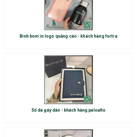
Bình bom in logo quảng cáo - khách hàng fortra
Sổ da gáy dán - khách hàng paloalto