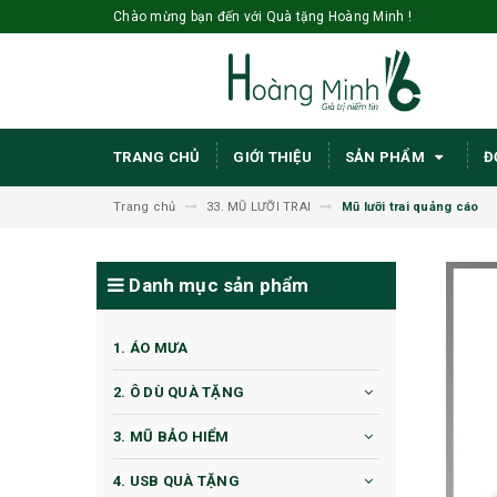
Chào mừng bạn đến với Quà tặng Hoàng Minh !
TRANG CHỦ
GIỚI THIỆU
SẢN PHẨM
Đ
Trang chủ
33. MŨ LƯỠI TRAI
Mũ lưỡi trai quảng cáo
Danh mục sản phẩm
1. ÁO MƯA
2. Ô DÙ QUÀ TẶNG
3. MŨ BẢO HIỂM
4. USB QUÀ TẶNG