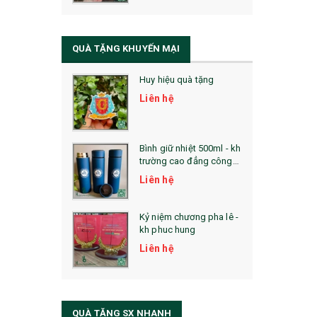
QUÀ TẶNG SỨC KHỎE
SẢN PHẨM MỚI 2021
QUÀ TẶNG KHUYẾN MẠI
Sổ Sạc Đa Năng
Huy hiệu quà tặng
La Fonte
Liên hệ
Sổ Sạc Đa Năng
Sổ Lò Xo
Bình giữ nhiệt 500ml - kh
trường cao đẳng công
nghệ bách khoa hà nội
Liên hệ
Kỷ niệm chương pha lê -
kh phuc hung
Liên hệ
QUÀ TẶNG SX NHANH