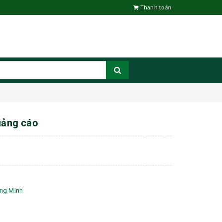
Thanh toán
quảng cáo
àng Minh