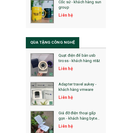
Cốc sứ - khách hàng sun
29. MÓC KHOÁ
group
31. TÚI VẢI KHÔNG DỆT
Liên hệ
32. TÚI VẢI BỐ
33. MŨ LƯỠI TRAI
QÙA TẶNG CÔNG NGHỆ
34. BÚT NHỚ DÒNG ĐỘC ĐÁO
Quạt điện để bàn usb
tiross - khách hàng nt&t
36. QUẠT NHỰA QUẢNG CÁO
Liên hệ
QUÀ TẶNG KHUYẾN MẠI
Adapter travel aukey -
QUÀ TẶNG SX NHANH
khách hàng vmware
Liên hệ
QUÀ TẶNG HỘI THẢO
QUÀ TẶNG CÔNG NGHỆ
Giá đỡ điện thoại gấp
gọn - khách hàng byte
SẢN PHẨM ĐÃ THỰC HIỆN
plus
Liên hệ