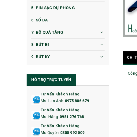
5. PIN SẠC DỰ PHÒNG
6. SỔ DA
7. BỘ QUÀ TẶNG
8. BÚT BI
9. BÚT KÝ
CHI 
10. CỐC QUÀ TẶNG
Công
HỖ TRỢ TRỰC TUYẾN
11. CỐC/BÌNH GIỮ NHIỆT
12. BÌNH NƯỚC
Tư Vấn Khách Hàng
Ms. Lan Anh
0975 806 679
13. QUÀ TẶNG CAO CẤP
Tư Vấn Khách Hàng
Ms. Hằng
0981 276 768
14. HỘP/VÍ ĐỰNG NAMECARD
Tư Vấn Khách Hàng
15. BỘ BẤM MÓNG
Ms Quyên
0355 992 009