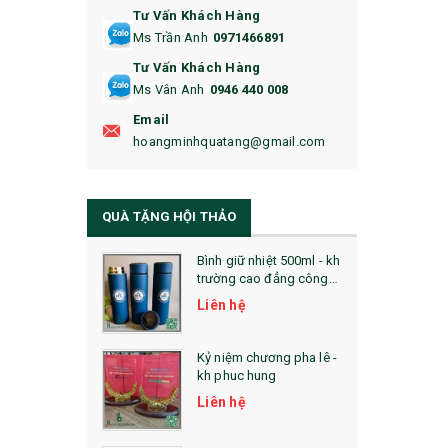
Tư Vấn Khách Hàng
16. BAO HỘ CHIẾU
Ms Trần Anh
0971466891
17. BA LÔ
Tư Vấn Khách Hàng
Ms Vân Anh
0946 440 008
18. ẤM CHÉN QUÀ TẶNG
Email
19. ĐỒNG HỒ TREO TƯỜNG
hoangminhquatang@gmail.com
21. ĐỒNG HỒ TRANH GHÉP
QUÀ TẶNG HỘI THẢO
22. ĐỒNG HỒ ĐỂ BÀN
23. QÙA TẶNG ĐỘC ĐÁO
Bình giữ nhiệt 500ml - kh
trường cao đẳng công
nghệ bách khoa hà nội
24. QÙA TẶNG PHA LÊ
Liên hệ
25. QUÀ TẶNG GLASSLOCK
Kỷ niệm chương pha lê -
kh phuc hung
26. QUÀ TẶNG LUMINARC
Liên hệ
28. BỘ ĐỒ ĂN CAO CẤP