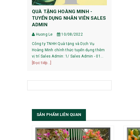
QUÀ TẶNG HOÀNG MINH -
HƯỚNG DẪ
TUYỂN DỤNG NHÂN VIÊN SALES
DỰ PHÒNG
ADMIN
Huong Le
Huong Le
10/08/2022
HƯỚNG DẪN 
Công ty TNHH Quà tặng và Dịch Vụ
XIAOMI 1, Pin mới mua về có phải sạc xả
Hoàng Minh chính thức tuyển dụng thêm
không? Với các dòng pin của Xiaomi hiện
vị trí Sales Admin: 1/ Sales Admin - 01
nay, việc làm
[Đọc tiếp...]
nhân viên làm việc tại trụ sở Hà Nội.
[Đọc tiếp...]
bạn có thể sử
SẢN PHẨM LIÊN QUAN