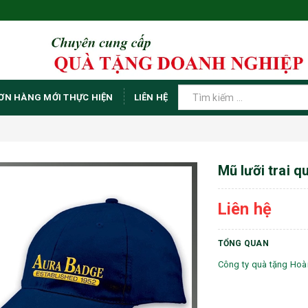
ƠN HÀNG MỚI THỰC HIỆN
LIÊN HỆ
Mũ lưỡi trai 
Liên hệ
TỔNG QUAN
Công ty quà tặng Ho