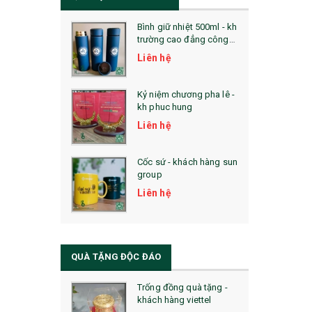
Bình giữ nhiệt 500ml - kh
trường cao đẳng công
nghệ bách khoa hà nội
Liên hệ
Kỷ niệm chương pha lê -
kh phuc hung
Liên hệ
Cốc sứ - khách hàng sun
group
Liên hệ
QUÀ TẶNG ĐỘC ĐÁO
Trống đồng quà tặng -
khách hàng viettel