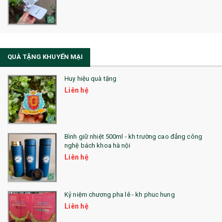
Sổ Sạc Đa Năng
La Fonte
Sổ Sạc Đa Năng
QUÀ TẶNG KHUYẾN MẠI
Sổ Lò Xo
Huy hiệu quà tặng
Liên hệ
Bình giữ nhiệt 500ml - kh trường cao đẳng công
nghệ bách khoa hà nội
Liên hệ
Kỷ niệm chương pha lê - kh phuc hung
Liên hệ