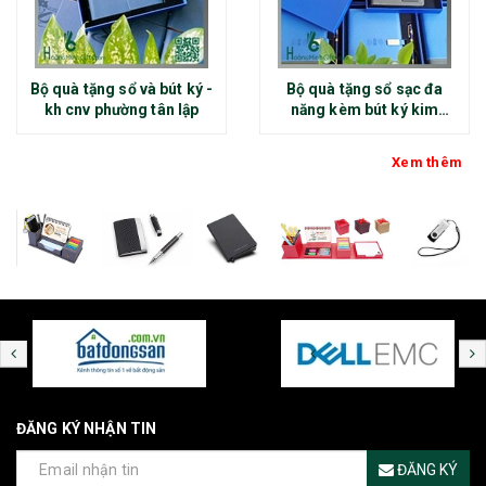
Bộ quà tặng sổ và bút ký -
Bộ quà tặng sổ sạc đa
kh cnv phường tân lập
năng kèm bút ký kim
loại - kh thép chính đại
Xem thêm
ĐĂNG KÝ NHẬN TIN
ĐĂNG KÝ