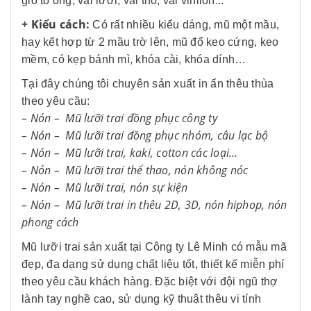
gió tổ ong, vải lưới, vải thô, vải vinilon...
+ Kiểu cách:
Có rất nhiều kiểu dáng, mũ một mầu,
hay kết hợp từ 2 mầu trờ lên, mũ đổ keo cứng, keo
mềm, có kẹp bánh mì, khóa cài, khóa dính…
Tại đây chúng tôi chuyên sản xuất in ấn thêu thùa
theo yêu cầu:
–
Nón – Mũ
lưỡi trai đồng phục công ty
–
Nón – Mũ
lưỡi trai
đồng phục nhóm, câu lạc bộ
–
Nón – Mũ
lưỡi tra
i, kaki, cotton các loại…
–
Nón – Mũ
lưỡi trai
thể thao, nón không nóc
–
Nón – Mũ
lưỡi trai,
nón sự kiện
–
Nón – Mũ
lưỡi trai
in thêu 2D, 3D, nón hiphop, nón
phong cách
Mũ lưỡi trai sản xuất tại Công ty Lê Minh có mẫu mã
đẹp, đa dạng sử dụng chất liệu tốt, thiết kế miễn phí
theo yêu cầu khách hàng. Đặc biệt với đội ngũ thợ
lành tay nghề cao, sử dụng kỹ thuật thêu vi tính