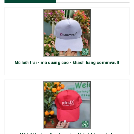
Mũ lưỡi trai - mũ quảng cáo - khách hàng commvault