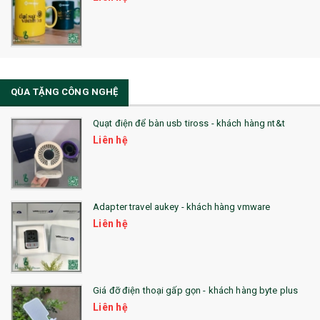
32. TÚI VẢI BỐ
33. MŨ LƯỠI TRAI
34. BÚT NHỚ DÒNG ĐỘC ĐÁO
QÙA TẶNG CÔNG NGHỆ
36. QUẠT NHỰA QUẢNG CÁO
Quạt điện để bàn usb tiross - khách hàng nt&t
QUÀ TẶNG KHUYẾN MẠI
Liên hệ
QUÀ TẶNG SX NHANH
QUÀ TẶNG HỘI THẢO
Adapter travel aukey - khách hàng vmware
QUÀ TẶNG CÔNG NGHỆ
Liên hệ
SẢN PHẨM ĐÃ THỰC HIỆN
QUÀ TẶNG SỨC KHỎE
Giá đỡ điện thoại gấp gọn - khách hàng byte plus
SẢN PHẨM MỚI 2021
Liên hệ