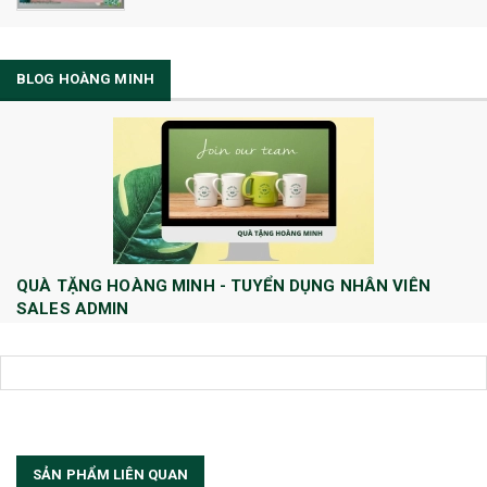
BLOG HOÀNG MINH
QUÀ TẶNG HOÀNG MINH - TUYỂN DỤNG NHÂN VIÊN
SALES ADMIN
Huong Le
10/08/2022
Công ty TNHH Quà tặng và Dịch Vụ Hoàng Minh chính thức tuyển dụng
thêm vị trí Sales Admin: 1/ Sales Admin - 01 nhân viên làm việc tại trụ
sở Hà Nội.
[Đọc tiếp...]
SẢN PHẨM LIÊN QUAN