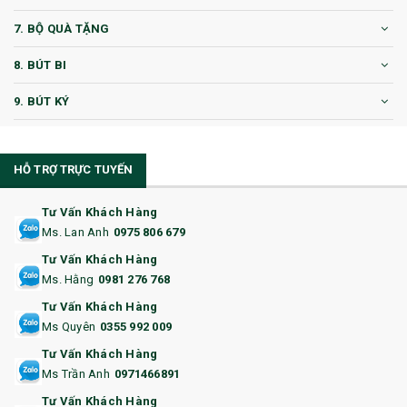
7. BỘ QUÀ TẶNG
8. BÚT BI
9. BÚT KÝ
10. CỐC QUÀ TẶNG
HỖ TRỢ TRỰC TUYẾN
11. CỐC/BÌNH GIỮ NHIỆT
12. BÌNH NƯỚC
Tư Vấn Khách Hàng
Ms. Lan Anh
0975 806 679
13. QUÀ TẶNG CAO CẤP
Tư Vấn Khách Hàng
Ms. Hằng
0981 276 768
14. HỘP/VÍ ĐỰNG NAMECARD
Tư Vấn Khách Hàng
15. BỘ BẤM MÓNG
Ms Quyên
0355 992 009
Tư Vấn Khách Hàng
16. BAO HỘ CHIẾU
Ms Trần Anh
0971466891
17. BA LÔ
Tư Vấn Khách Hàng