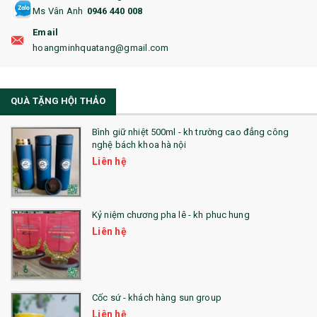
Ms Vân Anh
0946 440 008
18. ẤM CHÉN QUÀ TẶNG
Email
19. ĐỒNG HỒ TREO TƯỜNG
hoangminhquatang@gmail.com
21. ĐỒNG HỒ TRANH GHÉP
QUÀ TẶNG HỘI THẢO
22. ĐỒNG HỒ ĐỂ BÀN
23. QÙA TẶNG ĐỘC ĐÁO
Bình giữ nhiệt 500ml - kh trường cao đẳng công
nghệ bách khoa hà nội
24. QÙA TẶNG PHA LÊ
Liên hệ
25. QUÀ TẶNG GLASSLOCK
26. QUÀ TẶNG LUMINARC
Kỷ niệm chương pha lê - kh phuc hung
Liên hệ
28. BỘ ĐỒ ĂN CAO CẤP
29. MÓC KHOÁ
Cốc sứ - khách hàng sun group
31. TÚI VẢI KHÔNG DỆT
Liên hệ