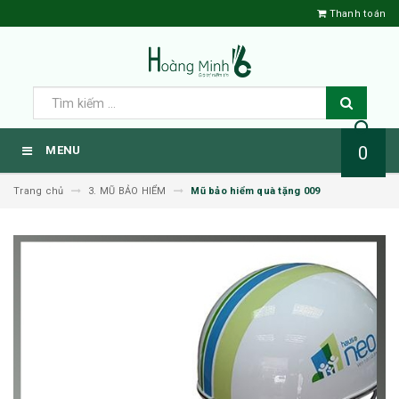
Thanh toán
0
MENU
Trang chủ
3. MŨ BẢO HIỂM
Mũ bảo hiểm quà tặng 009