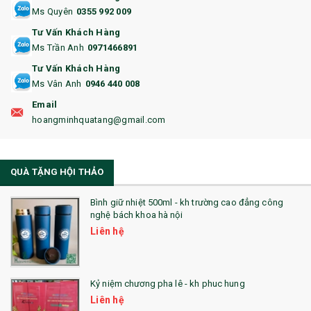
15. BỘ BẤM MÓNG
Ms Quyên
0355 992 009
Tư Vấn Khách Hàng
16. BAO HỘ CHIẾU
Ms Trần Anh
0971466891
17. BA LÔ
Tư Vấn Khách Hàng
Ms Vân Anh
0946 440 008
18. ẤM CHÉN QUÀ TẶNG
Email
19. ĐỒNG HỒ TREO TƯỜNG
hoangminhquatang@gmail.com
21. ĐỒNG HỒ TRANH GHÉP
QUÀ TẶNG HỘI THẢO
22. ĐỒNG HỒ ĐỂ BÀN
23. QÙA TẶNG ĐỘC ĐÁO
Bình giữ nhiệt 500ml - kh trường cao đẳng công
nghệ bách khoa hà nội
24. QÙA TẶNG PHA LÊ
Liên hệ
25. QUÀ TẶNG GLASSLOCK
26. QUÀ TẶNG LUMINARC
Kỷ niệm chương pha lê - kh phuc hung
Liên hệ