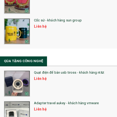
28. BỘ ĐỒ ĂN CAO CẤP
29. MÓC KHOÁ
Cốc sứ - khách hàng sun group
31. TÚI VẢI KHÔNG DỆT
Liên hệ
32. TÚI VẢI BỐ
33. MŨ LƯỠI TRAI
34. BÚT NHỚ DÒNG ĐỘC ĐÁO
QÙA TẶNG CÔNG NGHỆ
36. QUẠT NHỰA QUẢNG CÁO
Quạt điện để bàn usb tiross - khách hàng nt&t
QUÀ TẶNG KHUYẾN MẠI
Liên hệ
QUÀ TẶNG SX NHANH
QUÀ TẶNG HỘI THẢO
Adapter travel aukey - khách hàng vmware
QUÀ TẶNG CÔNG NGHỆ
Liên hệ
SẢN PHẨM ĐÃ THỰC HIỆN