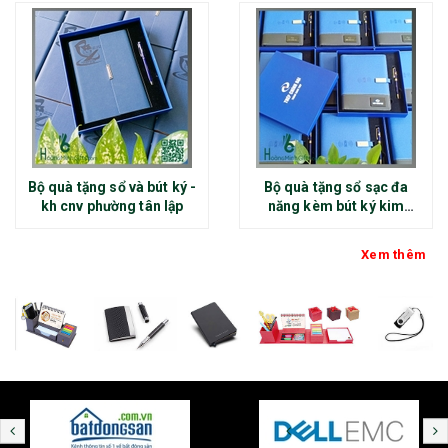
Bộ quà tặng sổ và bút ký -
Bộ quà tặng sổ sạc đa
kh cnv phường tân lập
năng kèm bút ký kim
loại - kh thép chính đại
Xem thêm