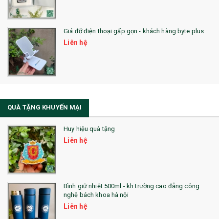
QUÀ TẶNG SỨC KHỎE
Giá đỡ điện thoại gấp gọn - khách hàng byte plus
SẢN PHẨM MỚI 2021
Liên hệ
Sổ Sạc Đa Năng
La Fonte
Sổ Sạc Đa Năng
QUÀ TẶNG KHUYẾN MẠI
Sổ Lò Xo
Huy hiệu quà tặng
Liên hệ
Bình giữ nhiệt 500ml - kh trường cao đẳng công
nghệ bách khoa hà nội
Liên hệ