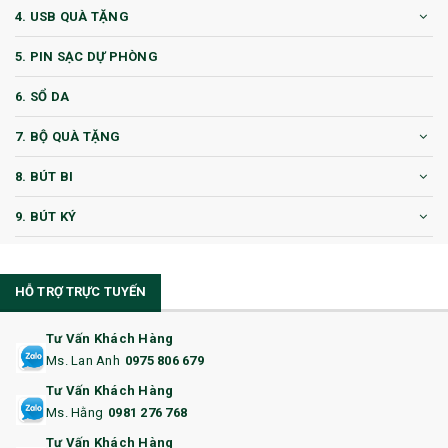
4. USB QUÀ TẶNG
5. PIN SẠC DỰ PHÒNG
6. SỔ DA
7. BỘ QUÀ TẶNG
8. BÚT BI
9. BÚT KÝ
10. CỐC QUÀ TẶNG
HỖ TRỢ TRỰC TUYẾN
11. CỐC/BÌNH GIỮ NHIỆT
12. BÌNH NƯỚC
Tư Vấn Khách Hàng
Ms. Lan Anh
0975 806 679
13. QUÀ TẶNG CAO CẤP
Tư Vấn Khách Hàng
Ms. Hằng
0981 276 768
14. HỘP/VÍ ĐỰNG NAMECARD
Tư Vấn Khách Hàng