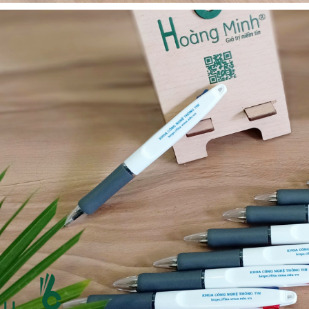
Ô gấp 3 bán tự động -
Cốc giữ nhiệt 500ml
kh viags
Liên hệ
Liên hệ
Đế để ipad remax rm
Chuột không dây 2.4g
600 in logo theo yêu cầu
hoco gm14 - cscv2025
Liên hệ
Liên hệ
Bộ quà tặng công nghệ
Pin sạc hoco j108 -
baseus - khách hàng
khách hàng nt&t
alphare
Liên hệ
Liên hệ
Lót chuột in logo -
Lót chuột in logo -
khách hàng vtc online
khách hàng commvault
Liên hệ
Liên hệ