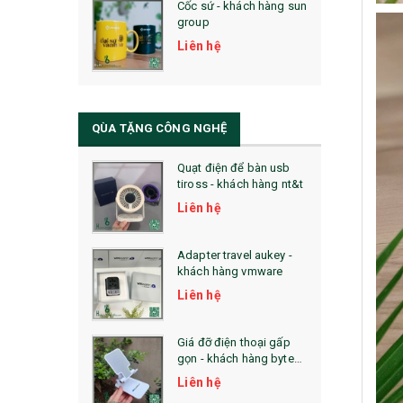
Cốc sứ - khách hàng sun
29. MÓC KHOÁ
group
31. TÚI VẢI KHÔNG DỆT
Liên hệ
32. TÚI VẢI BỐ
33. MŨ LƯỠI TRAI
QÙA TẶNG CÔNG NGHỆ
34. BÚT NHỚ DÒNG ĐỘC ĐÁO
Quạt điện để bàn usb
tiross - khách hàng nt&t
36. QUẠT NHỰA QUẢNG CÁO
Liên hệ
QUÀ TẶNG KHUYẾN MẠI
Adapter travel aukey -
QUÀ TẶNG SX NHANH
khách hàng vmware
Liên hệ
QUÀ TẶNG HỘI THẢO
QUÀ TẶNG CÔNG NGHỆ
Giá đỡ điện thoại gấp
gọn - khách hàng byte
SẢN PHẨM ĐÃ THỰC HIỆN
plus
Liên hệ