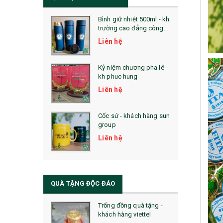
Bình giữ nhiệt 500ml - kh
trường cao đẳng công
nghệ bách khoa hà nội
Liên hệ
Kỷ niệm chương pha lê -
kh phuc hung
Liên hệ
Cốc sứ - khách hàng sun
group
Liên hệ
QUÀ TẶNG ĐỘC ĐÁO
Trống đồng quà tặng -
khách hàng viettel