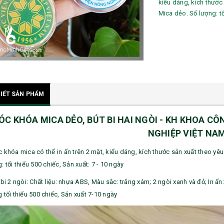
kiểu dáng, kích thước
Mica dẻo. Số lượng: tối
TIẾT SẢN PHẨM
ÓC KHÓA MICA DẺO, BÚT BI HAI NGÒI - KH KHOA C
NGHIỆP VIỆT NA
c khóa mica có thể in ấn trên 2 mặt, kiểu dáng, kích thước sản xuất theo yê
: tối thiểu 500 chiếc, Sản xuất: 7 - 10 ngày
 bi 2 ngòi: Chất liệu: nhựa ABS, Màu sắc: trắng xám; 2 ngòi xanh và đỏ; In ấ
 tối thiểu 500 chiếc, Sản xuất 7-10 ngày