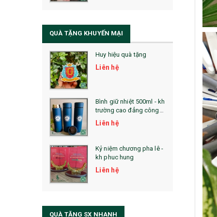
QUÀ TẶNG SỨC KHỎE
SẢN PHẨM MỚI 2021
QUÀ TẶNG KHUYẾN MẠI
Sổ Sạc Đa Năng
Huy hiệu quà tặng
La Fonte
Liên hệ
Sổ Sạc Đa Năng
Sổ Lò Xo
Bình giữ nhiệt 500ml - kh
trường cao đẳng công
nghệ bách khoa hà nội
Liên hệ
Kỷ niệm chương pha lê -
kh phuc hung
Liên hệ
QUÀ TẶNG SX NHANH