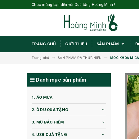
Chào mừng bạn đến với Quà tặng Hoàng Minh !
TRANG CHỦ
GIỚI THIỆU
SẢN PHẨM
Đ
Trang chủ
SẢN PHẨM ĐÃ THỰC HIỆN
MÓC KHÓA MICA 
Danh mục sản phẩm
1. ÁO MƯA
2. Ô DÙ QUÀ TẶNG
3. MŨ BẢO HIỂM
4. USB QUÀ TẶNG