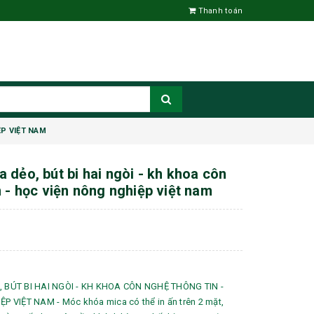
Thanh toán
ỆP VIỆT NAM
 dẻo, bút bi hai ngòi - kh khoa côn
n - học viện nông nghiệp việt nam
 BÚT BI HAI NGÒI - KH KHOA CÔN NGHỆ THÔNG TIN -
 VIỆT NAM - Móc khóa mica có thể in ấn trên 2 mặt,