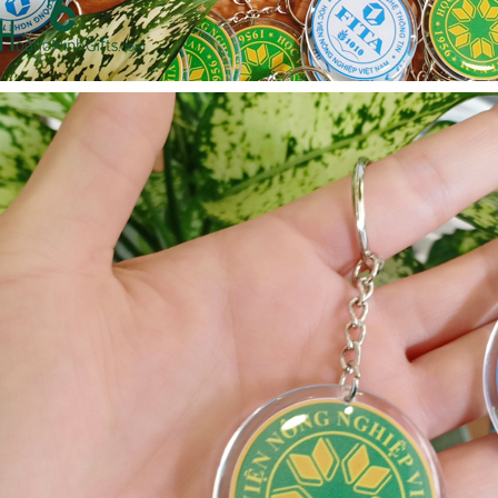
- kh cmc corporation
Liên hệ
Liên hệ
Mũ bảo hộ hàn quốc
Loa bluetooth kimiso
sseda - onehousing
bs02 - kh vicem
Liên hệ
Liên hệ
Vòng đeo tay cao su in
Móc khóa mica dẻo -
logo - khách hàng sun
khách hàng viện quản trị
kinh doanh
Liên hệ
Liên hệ