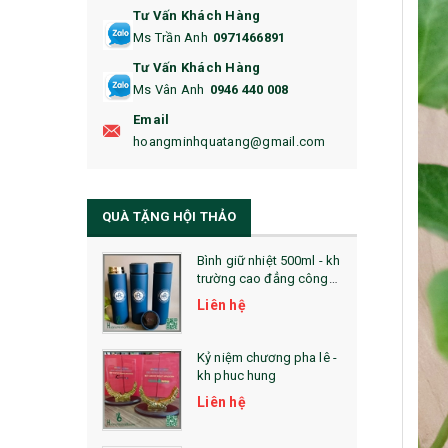
Tư Vấn Khách Hàng
16. BAO HỘ CHIẾU
Ms Trần Anh
0971466891
17. BA LÔ
Tư Vấn Khách Hàng
Ms Vân Anh
0946 440 008
18. ẤM CHÉN QUÀ TẶNG
Email
19. ĐỒNG HỒ TREO TƯỜNG
hoangminhquatang@gmail.com
21. ĐỒNG HỒ TRANH GHÉP
QUÀ TẶNG HỘI THẢO
22. ĐỒNG HỒ ĐỂ BÀN
23. QÙA TẶNG ĐỘC ĐÁO
Bình giữ nhiệt 500ml - kh
trường cao đẳng công
nghệ bách khoa hà nội
24. QÙA TẶNG PHA LÊ
Liên hệ
25. QUÀ TẶNG GLASSLOCK
Kỷ niệm chương pha lê -
kh phuc hung
26. QUÀ TẶNG LUMINARC
Liên hệ
28. BỘ ĐỒ ĂN CAO CẤP