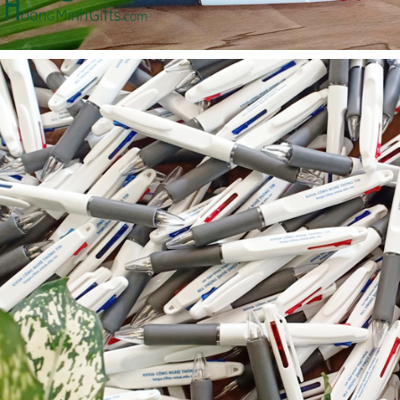
Cốc sứ - khách hàng sun
Bình thủy tinh lọc trà -
group
khách hàng div
Liên hệ
Liên hệ
Pin sạc dự phòng hoco
Bình nước thủy tinh có
j82 10.000mah - khách
dây xách
hàng nam thắng
Liên hệ
Liên hệ
Ô gấp 3 bán tự động -
Cốc giữ nhiệt 500ml
kh viags
Liên hệ
Liên hệ