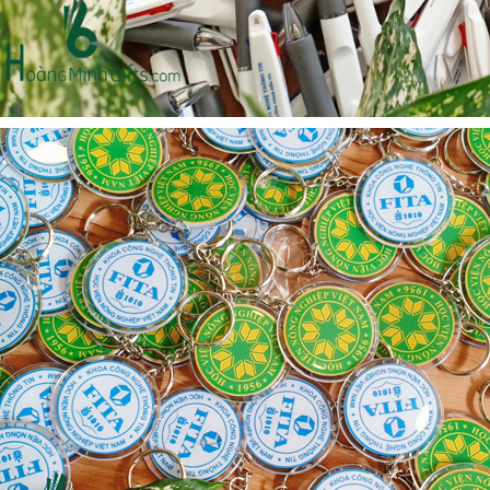
Bộ sổ bút cao cấp -
Cốc giữ nhiệt 500ml
khách hàng evs
Liên hệ
Liên hệ
Pin sạc dự phòng hoco
Pin sạc dự phòng hoco
j82 10.000mah - khách
j82 10.000mah - khách
hàng nam thắng
hàng synnex fpt
Liên hệ
Liên hệ
Bình nước thủy tinh có
Hộp namecard kim loại
dây xách
khắc logo
Liên hệ
Liên hệ
Hộp da cao cấp đựng
Loa bluetooth
rượu
soundcore ace a1 a3151