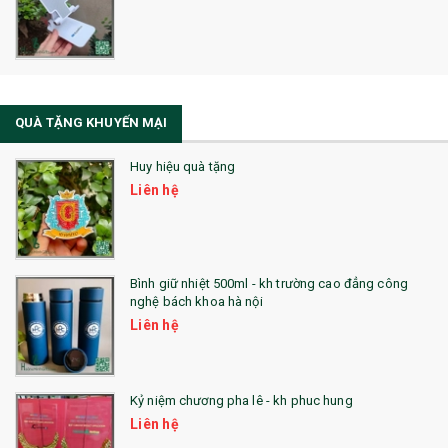
Sổ Sạc Đa Năng
La Fonte
Sổ Sạc Đa Năng
QUÀ TẶNG KHUYẾN MẠI
Sổ Lò Xo
Huy hiệu quà tặng
Liên hệ
Bình giữ nhiệt 500ml - kh trường cao đẳng công
nghệ bách khoa hà nội
Liên hệ
Kỷ niệm chương pha lê - kh phuc hung
Liên hệ