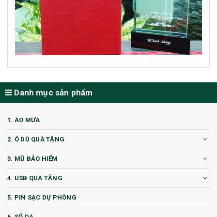
Danh mục sản phẩm
1. ÁO MƯA
2. Ô DÙ QUÀ TẶNG
3. MŨ BẢO HIỂM
4. USB QUÀ TẶNG
5. PIN SẠC DỰ PHÒNG
6. SỔ DA