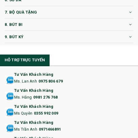
7. BỘ QUÀ TẶNG
8. BÚT BI
9. BÚT KÝ
10. CỐC QUÀ TẶNG
HỖ TRỢ TRỰC TUYẾN
11. CỐC/BÌNH GIỮ NHIỆT
12. BÌNH NƯỚC
Tư Vấn Khách Hàng
Ms. Lan Anh
0975 806 679
13. QUÀ TẶNG CAO CẤP
Tư Vấn Khách Hàng
Ms. Hằng
0981 276 768
14. HỘP/VÍ ĐỰNG NAMECARD
Tư Vấn Khách Hàng
15. BỘ BẤM MÓNG
Ms Quyên
0355 992 009
Tư Vấn Khách Hàng
16. BAO HỘ CHIẾU
Ms Trần Anh
0971466891
17. BA LÔ