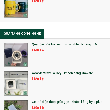
Liên hệ
32. TÚI VẢI BỐ
33. MŨ LƯỠI TRAI
34. BÚT NHỚ DÒNG ĐỘC ĐÁO
QÙA TẶNG CÔNG NGHỆ
36. QUẠT NHỰA QUẢNG CÁO
Quạt điện để bàn usb tiross - khách hàng nt&t
QUÀ TẶNG KHUYẾN MẠI
Liên hệ
QUÀ TẶNG SX NHANH
QUÀ TẶNG HỘI THẢO
Adapter travel aukey - khách hàng vmware
QUÀ TẶNG CÔNG NGHỆ
Liên hệ
SẢN PHẨM ĐÃ THỰC HIỆN
QUÀ TẶNG SỨC KHỎE
Giá đỡ điện thoại gấp gọn - khách hàng byte plus
SẢN PHẨM MỚI 2021
Liên hệ