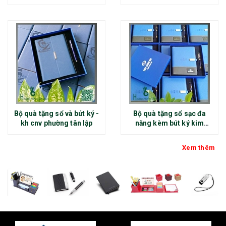
Bộ quà tặng sổ và bút ký -
Bộ quà tặng sổ sạc đa
kh cnv phường tân lập
năng kèm bút ký kim
loại - kh thép chính đại
Xem thêm