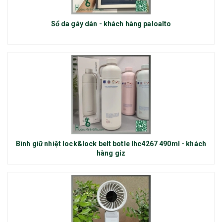
Sổ da gáy dán - khách hàng paloalto
Bình giữ nhiệt lock&lock belt botle lhc4267 490ml - khách
hàng giz