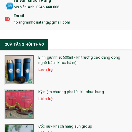
Tư Vấn Khách Hàng
Ms Vân Anh
0946 440 008
18. ẤM CHÉN QUÀ TẶNG
Email
19. ĐỒNG HỒ TREO TƯỜNG
hoangminhquatang@gmail.com
21. ĐỒNG HỒ TRANH GHÉP
QUÀ TẶNG HỘI THẢO
22. ĐỒNG HỒ ĐỂ BÀN
23. QÙA TẶNG ĐỘC ĐÁO
Bình giữ nhiệt 500ml - kh trường cao đẳng công
nghệ bách khoa hà nội
24. QÙA TẶNG PHA LÊ
Liên hệ
25. QUÀ TẶNG GLASSLOCK
26. QUÀ TẶNG LUMINARC
Kỷ niệm chương pha lê - kh phuc hung
Liên hệ
28. BỘ ĐỒ ĂN CAO CẤP
29. MÓC KHOÁ
Cốc sứ - khách hàng sun group
31. TÚI VẢI KHÔNG DỆT