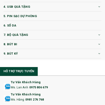
4. USB QUÀ TẶNG
5. PIN SẠC DỰ PHÒNG
6. SỔ DA
7. BỘ QUÀ TẶNG
8. BÚT BI
9. BÚT KÝ
10. CỐC QUÀ TẶNG
HỖ TRỢ TRỰC TUYẾN
11. CỐC/BÌNH GIỮ NHIỆT
12. BÌNH NƯỚC
Tư Vấn Khách Hàng
Ms. Lan Anh
0975 806 679
13. QUÀ TẶNG CAO CẤP
Tư Vấn Khách Hàng
Ms. Hằng
0981 276 768
14. HỘP/VÍ ĐỰNG NAMECARD