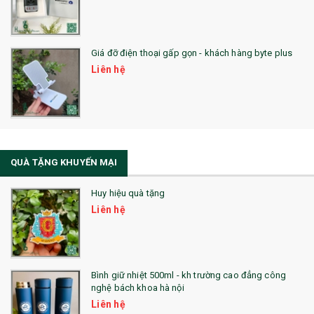
SẢN PHẨM ĐÃ THỰC HIỆN
QUÀ TẶNG SỨC KHỎE
Giá đỡ điện thoại gấp gọn - khách hàng byte plus
SẢN PHẨM MỚI 2021
Liên hệ
Sổ Sạc Đa Năng
La Fonte
Sổ Sạc Đa Năng
QUÀ TẶNG KHUYẾN MẠI
Sổ Lò Xo
Huy hiệu quà tặng
Liên hệ
Bình giữ nhiệt 500ml - kh trường cao đẳng công
nghệ bách khoa hà nội
Liên hệ