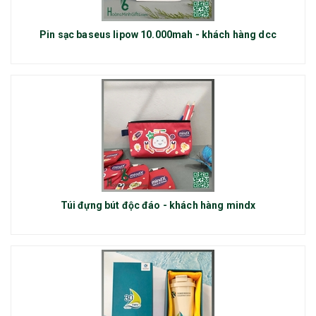
Pin sạc baseus lipow 10.000mah - khách hàng dcc
Túi đựng bút độc đáo - khách hàng mindx