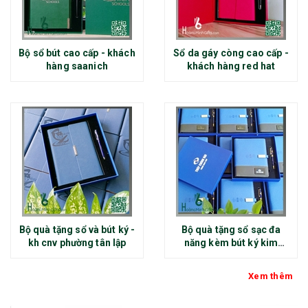
Bộ sổ bút cao cấp - khách
Sổ da gáy còng cao cấp -
hàng saanich
khách hàng red hat
Bộ quà tặng sổ và bút ký -
Bộ quà tặng sổ sạc đa
kh cnv phường tân lập
năng kèm bút ký kim
loại - kh thép chính đại
Xem thêm