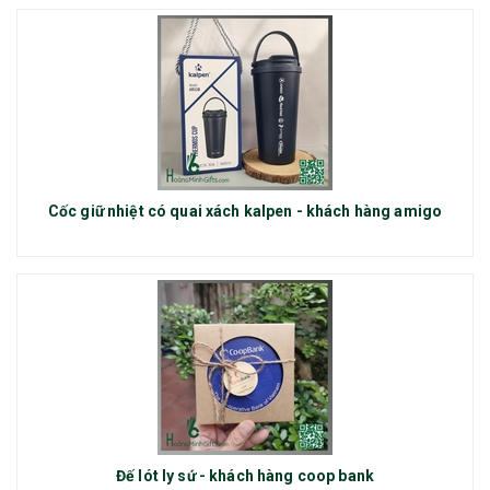
Cốc giữ nhiệt có quai xách kalpen - khách hàng amigo
Đế lót ly sứ - khách hàng coop bank