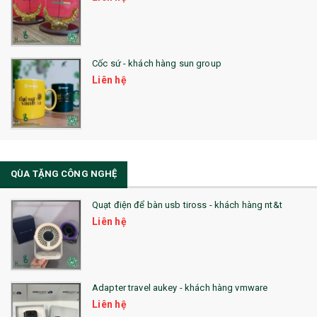
28. BỘ ĐỒ ĂN CAO CẤP
29. MÓC KHOÁ
Cốc sứ - khách hàng sun group
31. TÚI VẢI KHÔNG DỆT
Liên hệ
32. TÚI VẢI BỐ
33. MŨ LƯỠI TRAI
34. BÚT NHỚ DÒNG ĐỘC ĐÁO
QÙA TẶNG CÔNG NGHỆ
36. QUẠT NHỰA QUẢNG CÁO
Quạt điện để bàn usb tiross - khách hàng nt&t
QUÀ TẶNG KHUYẾN MẠI
Liên hệ
QUÀ TẶNG SX NHANH
QUÀ TẶNG HỘI THẢO
Adapter travel aukey - khách hàng vmware
QUÀ TẶNG CÔNG NGHỆ
Liên hệ