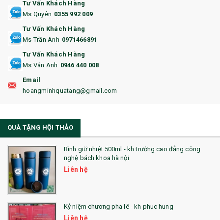
Tư Vấn Khách Hàng
15. BỘ BẤM MÓNG
Ms Quyên
0355 992 009
Tư Vấn Khách Hàng
16. BAO HỘ CHIẾU
Ms Trần Anh
0971466891
17. BA LÔ
Tư Vấn Khách Hàng
Ms Vân Anh
0946 440 008
18. ẤM CHÉN QUÀ TẶNG
Email
19. ĐỒNG HỒ TREO TƯỜNG
hoangminhquatang@gmail.com
21. ĐỒNG HỒ TRANH GHÉP
QUÀ TẶNG HỘI THẢO
22. ĐỒNG HỒ ĐỂ BÀN
23. QÙA TẶNG ĐỘC ĐÁO
Bình giữ nhiệt 500ml - kh trường cao đẳng công
nghệ bách khoa hà nội
24. QÙA TẶNG PHA LÊ
Liên hệ
25. QUÀ TẶNG GLASSLOCK
26. QUÀ TẶNG LUMINARC
Kỷ niệm chương pha lê - kh phuc hung
Liên hệ