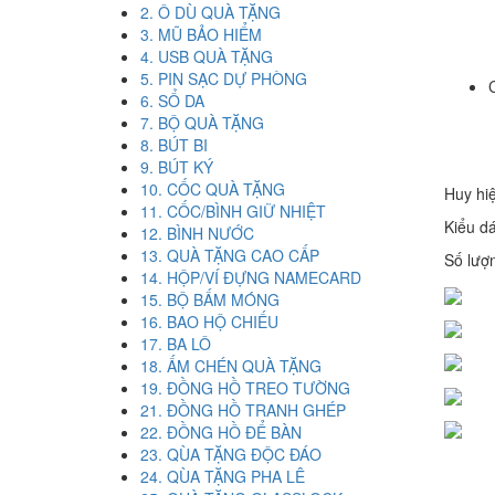
2. Ô DÙ QUÀ TẶNG
3. MŨ BẢO HIỂM
4. USB QUÀ TẶNG
5. PIN SẠC DỰ PHÒNG
6. SỔ DA
7. BỘ QUÀ TẶNG
8. BÚT BI
9. BÚT KÝ
10. CỐC QUÀ TẶNG
Huy hiệ
11. CỐC/BÌNH GIỮ NHIỆT
Kiểu d
12. BÌNH NƯỚC
13. QUÀ TẶNG CAO CẤP
Số lượn
14. HỘP/VÍ ĐỰNG NAMECARD
15. BỘ BẤM MÓNG
16. BAO HỘ CHIẾU
17. BA LÔ
18. ẤM CHÉN QUÀ TẶNG
19. ĐỒNG HỒ TREO TƯỜNG
21. ĐỒNG HỒ TRANH GHÉP
22. ĐỒNG HỒ ĐỂ BÀN
23. QÙA TẶNG ĐỘC ĐÁO
24. QÙA TẶNG PHA LÊ