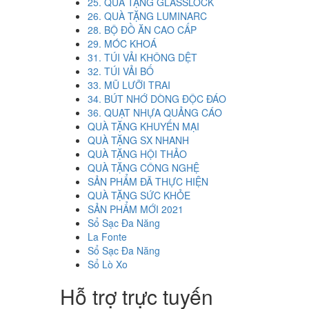
25. QUÀ TẶNG GLASSLOCK
26. QUÀ TẶNG LUMINARC
28. BỘ ĐỒ ĂN CAO CẤP
29. MÓC KHOÁ
31. TÚI VẢI KHÔNG DỆT
32. TÚI VẢI BỐ
33. MŨ LƯỠI TRAI
34. BÚT NHỚ DÒNG ĐỘC ĐÁO
36. QUẠT NHỰA QUẢNG CÁO
QUÀ TẶNG KHUYẾN MẠI
QUÀ TẶNG SX NHANH
QUÀ TẶNG HỘI THẢO
QUÀ TẶNG CÔNG NGHỆ
SẢN PHẨM ĐÃ THỰC HIỆN
QUÀ TẶNG SỨC KHỎE
SẢN PHẨM MỚI 2021
Sổ Sạc Đa Năng
La Fonte
Sổ Sạc Đa Năng
Sổ Lò Xo
Hỗ trợ trực tuyến