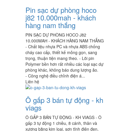
Pin sạc dự phòng hoco
j82 10.000mah - khách
hàng nam thắng
PIN SẠC DỰ PHÒNG HOCO J82
10.000MAH - KHÁCH HÀNG NAM THẮNG
- Chất liệu nhựa PC và nhựa ABS chống
cháy cao cấp, thiết kế mỏng gọn, sang
trọng, thuận tiện mang theo. - Lõi pin
Polymer bền hơn rất nhiều các loại sạc dự
phòng khác, không báo dung lượng ảo.
- Công nghệ điều chỉnh điện á...
Liên hệ
Ô gấp 3 bán tự động - kh
viags
Ô GẤP 3 BÁN TỰ ĐỘNG - KH VIAGS - Ô
gấp 3 tự động 1 chiều, 8 cánh, thân và
xương bằng kim loại, sơn tĩnh điện đen,