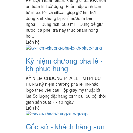
HÀ NỘI Thành phần: không chứa BPA nên
an toàn khi sử dụng. Phần nắp bình làm
từ nhựa PP và silicon giúp giữ kín hơi,
đóng khít không bị rò rỉ nước ra bên
ngoài. - Dung tích: 500 ml. - Dùng để giữ
nước, cà phê, trà hay thực phẩm nóng
ho...
Liên hệ
Kỷ niệm chương pha lê -
kh phuc hung
KỶ NIỆM CHƯƠNG PHA LÊ - KH PHUC
HUNG Kỷ niệm chương pha lê, in/khắc
logo theo yêu cầu Hộp giấy mỹ thuật lót
lụa Số lượng đặt hàng tối thiểu: 50 bộ, thời
gian sản xuất 7 - 10 ngày
Liên hệ
Cốc sứ - khách hàng sun