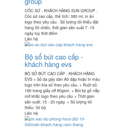
group
CỐC SỨ - KHÁCH HÀNG SUN GROUP .
Cốc sứ cao cấp, thể tích: 380 ml, in ấn
logo theo yêu cầu . Số lượng tối thiểu đặt
hàng 50 chiếc, thời gian sản xuất 7 -15
ngày tùy thời điểm
Liên hệ
Bộ sổ bút cao cấp -
khách hàng evs
BỘ SỔ BÚT CAO CẤP - KHÁCH HÀNG
EVS + Sổ da gáy dán A5 dập hoặc in màu
logo trên bìa sổ theo yêu cầu. + Ruột sổ:
180 trang giấy off 80gsm. + Bút ký gỗ nắp
mở khắc logo theo yêu cầu + Thời gian
sản xuất: 15 - 20 ngày. + Số lượng tối
thiểu: 50 bộ
Liên hệ