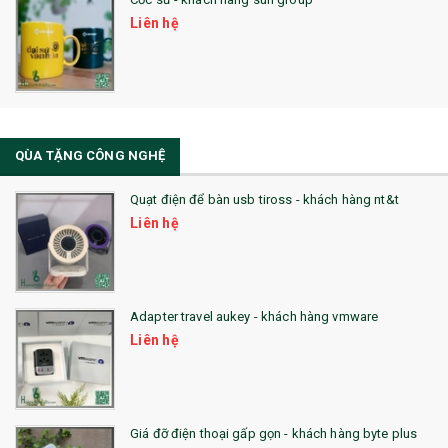
31. TÚI VẢI KHÔNG DỆT
Liên hệ
32. TÚI VẢI BỐ
33. MŨ LƯỠI TRAI
34. BÚT NHỚ DÒNG ĐỘC ĐÁO
QÙA TẶNG CÔNG NGHỆ
36. QUẠT NHỰA QUẢNG CÁO
Quạt điện để bàn usb tiross - khách hàng nt&t
QUÀ TẶNG KHUYẾN MẠI
Liên hệ
QUÀ TẶNG SX NHANH
QUÀ TẶNG HỘI THẢO
Adapter travel aukey - khách hàng vmware
QUÀ TẶNG CÔNG NGHỆ
Liên hệ
SẢN PHẨM ĐÃ THỰC HIỆN
QUÀ TẶNG SỨC KHỎE
Giá đỡ điện thoại gấp gọn - khách hàng byte plus
SẢN PHẨM MỚI 2021