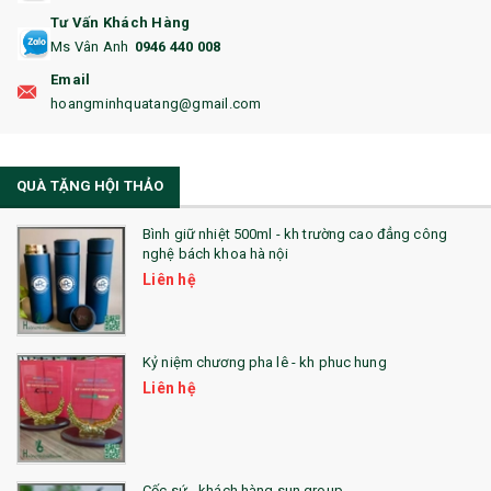
17. BA LÔ
Tư Vấn Khách Hàng
Ms Vân Anh
0946 440 008
18. ẤM CHÉN QUÀ TẶNG
Email
19. ĐỒNG HỒ TREO TƯỜNG
hoangminhquatang@gmail.com
21. ĐỒNG HỒ TRANH GHÉP
QUÀ TẶNG HỘI THẢO
22. ĐỒNG HỒ ĐỂ BÀN
23. QÙA TẶNG ĐỘC ĐÁO
Bình giữ nhiệt 500ml - kh trường cao đẳng công
nghệ bách khoa hà nội
24. QÙA TẶNG PHA LÊ
Liên hệ
25. QUÀ TẶNG GLASSLOCK
26. QUÀ TẶNG LUMINARC
Kỷ niệm chương pha lê - kh phuc hung
Liên hệ
28. BỘ ĐỒ ĂN CAO CẤP
29. MÓC KHOÁ
Cốc sứ - khách hàng sun group