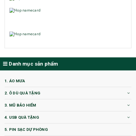
Danh mục sản phẩm
1. ÁO MƯA
2. Ô DÙ QUÀ TẶNG
3. MŨ BẢO HIỂM
4. USB QUÀ TẶNG
5. PIN SẠC DỰ PHÒNG