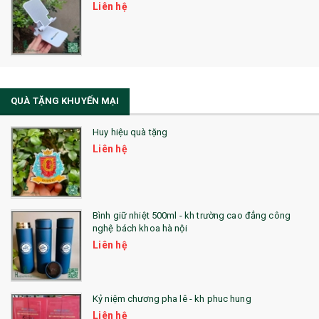
Liên hệ
Sổ Sạc Đa Năng
La Fonte
Sổ Sạc Đa Năng
QUÀ TẶNG KHUYẾN MẠI
Sổ Lò Xo
Huy hiệu quà tặng
Liên hệ
Bình giữ nhiệt 500ml - kh trường cao đẳng công
nghệ bách khoa hà nội
Liên hệ
Kỷ niệm chương pha lê - kh phuc hung
Liên hệ