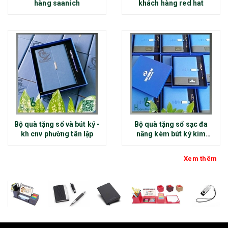
hàng saanich
khách hàng red hat
Bộ quà tặng sổ và bút ký -
Bộ quà tặng sổ sạc đa
kh cnv phường tân lập
năng kèm bút ký kim
loại - kh thép chính đại
Xem thêm