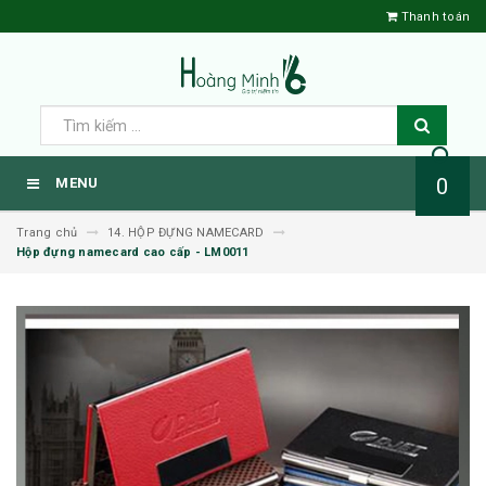
Thanh toán
0
MENU
Trang chủ
14. HỘP ĐỰNG NAMECARD
Hộp đựng namecard cao cấp - LM0011