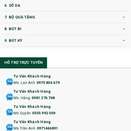
6. SỔ DA
7. BỘ QUÀ TẶNG
8. BÚT BI
9. BÚT KÝ
10. CỐC QUÀ TẶNG
HỖ TRỢ TRỰC TUYẾN
11. CỐC/BÌNH GIỮ NHIỆT
12. BÌNH NƯỚC
Tư Vấn Khách Hàng
Ms. Lan Anh
0975 806 679
13. QUÀ TẶNG CAO CẤP
Tư Vấn Khách Hàng
Ms. Hằng
0981 276 768
14. HỘP/VÍ ĐỰNG NAMECARD
Tư Vấn Khách Hàng
15. BỘ BẤM MÓNG
Ms Quyên
0355 992 009
Tư Vấn Khách Hàng
16. BAO HỘ CHIẾU
Ms Trần Anh
0971466891