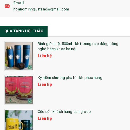
Email
19. ĐỒNG HỒ TREO TƯỜNG
hoangminhquatang@gmail.com
21. ĐỒNG HỒ TRANH GHÉP
QUÀ TẶNG HỘI THẢO
22. ĐỒNG HỒ ĐỂ BÀN
23. QÙA TẶNG ĐỘC ĐÁO
Bình giữ nhiệt 500ml - kh trường cao đẳng công
nghệ bách khoa hà nội
24. QÙA TẶNG PHA LÊ
Liên hệ
25. QUÀ TẶNG GLASSLOCK
26. QUÀ TẶNG LUMINARC
Kỷ niệm chương pha lê - kh phuc hung
Liên hệ
28. BỘ ĐỒ ĂN CAO CẤP
29. MÓC KHOÁ
Cốc sứ - khách hàng sun group
31. TÚI VẢI KHÔNG DỆT
Liên hệ
32. TÚI VẢI BỐ