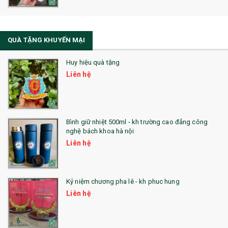
La Fonte
Sổ Sạc Đa Năng
QUÀ TẶNG KHUYẾN MẠI
Sổ Lò Xo
Huy hiệu quà tặng
Liên hệ
Bình giữ nhiệt 500ml - kh trường cao đẳng công
nghệ bách khoa hà nội
Liên hệ
Kỷ niệm chương pha lê - kh phuc hung
Liên hệ