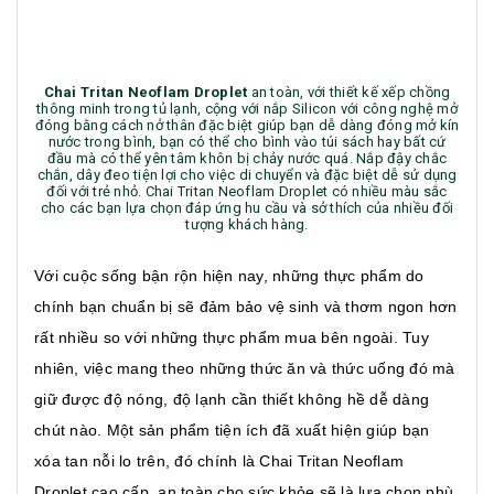
Chai Tritan Neoflam Droplet
an toàn, với thiết kế xếp chồng
thông minh trong tủ lạnh, cộng với nắp Silicon với công nghệ mở
đóng bằng cách nở thân đặc biệt giúp bạn dễ dàng đóng mở kín
nước trong bình, bạn có thể cho bình vào túi sách hay bất cứ
đầu mà có thể yên tâm khôn bị chảy nước quá. Nắp đậy chắc
chắn, dây đeo tiện lợi cho việc di chuyển và đặc biệt dễ sử dụng
đối với trẻ nhỏ. Chai Tritan Neoflam Droplet có nhiều màu sắc
cho các bạn lựa chọn đáp ứng hu cầu và sở thích của nhiều đối
tượng khách hàng.
Với cuộc sống bận rộn hiện nay, những thực phẩm do
chính bạn chuẩn bị sẽ đảm bảo vệ sinh và thơm ngon hơn
rất nhiều so với những thực phẩm mua bên ngoài. Tuy
nhiên, việc mang theo những thức ăn và thức uống đó mà
giữ được độ nóng, độ lạnh cần thiết không hề dễ dàng
chút nào. Một sản phẩm tiện ích đã xuất hiện giúp bạn
xóa tan nỗi lo trên, đó chính là Chai Tritan Neoflam
Droplet cao cấp, an toàn cho sức khỏe sẽ là lựa chọn phù