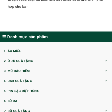
hợp cho bạn.
Danh mục sản phẩm
1. ÁO MƯA
2. Ô DÙ QUÀ TẶNG
3. MŨ BẢO HIỂM
4. USB QUÀ TẶNG
5. PIN SẠC DỰ PHÒNG
6. SỔ DA
7. BỘ QUÀ TẶNG