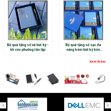
Bộ quà tặng sổ và bút ký -
Bộ quà tặng sổ sạc đa
kh cnv phường tân lập
năng kèm bút ký kim
loại - kh thép chính đại
Xem thêm