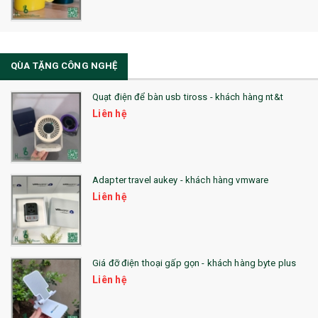
33. MŨ LƯỠI TRAI
34. BÚT NHỚ DÒNG ĐỘC ĐÁO
QÙA TẶNG CÔNG NGHỆ
36. QUẠT NHỰA QUẢNG CÁO
Quạt điện để bàn usb tiross - khách hàng nt&t
QUÀ TẶNG KHUYẾN MẠI
Liên hệ
QUÀ TẶNG SX NHANH
QUÀ TẶNG HỘI THẢO
Adapter travel aukey - khách hàng vmware
QUÀ TẶNG CÔNG NGHỆ
Liên hệ
SẢN PHẨM ĐÃ THỰC HIỆN
QUÀ TẶNG SỨC KHỎE
Giá đỡ điện thoại gấp gọn - khách hàng byte plus
SẢN PHẨM MỚI 2021
Liên hệ
Sổ Sạc Đa Năng