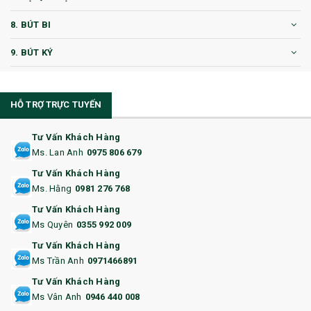
8. BÚT BI
9. BÚT KÝ
10. CỐC QUÀ TẶNG
HỖ TRỢ TRỰC TUYẾN
11. CỐC/BÌNH GIỮ NHIỆT
12. BÌNH NƯỚC
Tư Vấn Khách Hàng
Ms. Lan Anh
0975 806 679
13. QUÀ TẶNG CAO CẤP
Tư Vấn Khách Hàng
Ms. Hằng
0981 276 768
14. HỘP/VÍ ĐỰNG NAMECARD
Tư Vấn Khách Hàng
15. BỘ BẤM MÓNG
Ms Quyên
0355 992 009
Tư Vấn Khách Hàng
16. BAO HỘ CHIẾU
Ms Trần Anh
0971466891
17. BA LÔ
Tư Vấn Khách Hàng
Ms Vân Anh
0946 440 008
18. ẤM CHÉN QUÀ TẶNG