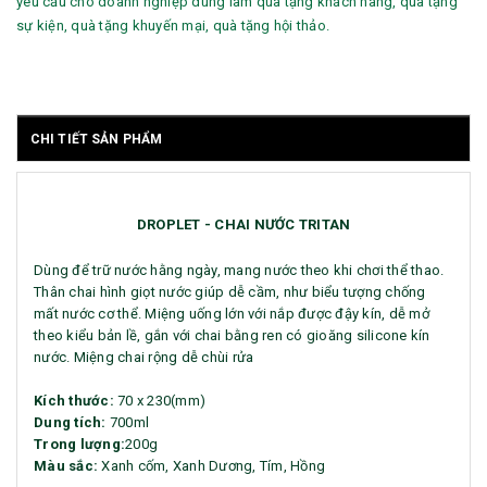
yêu cầu cho doanh nghiệp dùng làm quà tặng khách hàng, quà tặng
sự kiện, quà tặng khuyến mại, quà tặng hội thảo.
CHI TIẾT SẢN PHẨM
DROPLET - CHAI NƯỚC TRITAN
Dùng để trữ nước hằng ngày, mang nước theo khi chơi thể thao.
Thân chai hình giọt nước giúp dễ cầm, như biểu tượng chống
mất nước cơ thể. Miệng uống lớn với nắp được đậy kín, dễ mở
theo kiểu bản lề, gắn với chai bằng ren có gioăng silicone kín
nước. Miệng chai rộng dễ chùi rửa
Kích thước:
70 x 230(mm)
Dung tích:
700ml
Trong lượng:
200g
Màu sắc:
Xanh cốm, Xanh Dương, Tím, Hồng