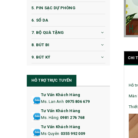
5. PIN SẠC DỰ PHÒNG
6. SỔ DA
7. BỘ QUÀ TẶNG
8. BÚT BI
9. BÚT KÝ
CHI 
10. CỐC QUÀ TẶNG
HỖ TRỢ TRỰC TUYẾN
11. CỐC/BÌNH GIỮ NHIỆT
Hỗ t
12. BÌNH NƯỚC
Tư Vấn Khách Hàng
Màn 
Ms. Lan Anh
0975 806 679
13. QUÀ TẶNG CAO CẤP
Thiế
Tư Vấn Khách Hàng
Ms. Hằng
0981 276 768
14. HỘP/VÍ ĐỰNG NAMECARD
Tư Vấn Khách Hàng
15. BỘ BẤM MÓNG
Ms Quyên
0355 992 009