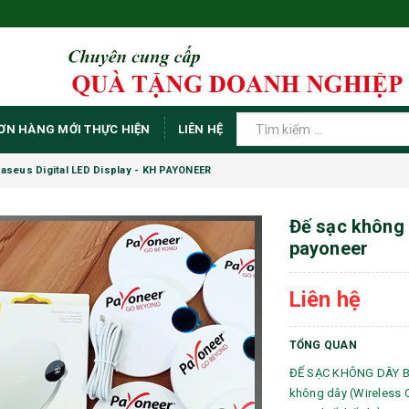
ƠN HÀNG MỚI THỰC HIỆN
LIÊN HỆ
seus Digital LED Display - KH PAYONEER
Đế sạc không d
payoneer
Liên hệ
TỔNG QUAN
ĐẾ SẠC KHÔNG DÂY Bas
không dây (Wireless Q