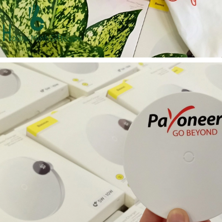
- kh cmc corporation
Liên hệ
Liên hệ
Mũ bảo hộ hàn quốc
Loa bluetooth kimiso
sseda - onehousing
bs02 - kh vicem
Liên hệ
Liên hệ
Vòng đeo tay cao su in
Móc khóa mica dẻo -
logo - khách hàng sun
khách hàng viện quản trị
kinh doanh
Liên hệ
Liên hệ