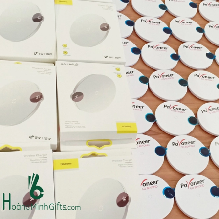
Ô gấp 3 bán tự động -
Cốc giữ nhiệt 500ml
kh viags
Liên hệ
Liên hệ
Đế để ipad remax rm
Chuột không dây 2.4g
600 in logo theo yêu cầu
hoco gm14 - cscv2025
Liên hệ
Liên hệ
Bộ quà tặng công nghệ
Pin sạc hoco j108 -
baseus - khách hàng
khách hàng nt&t
alphare
Liên hệ
Liên hệ
Lót chuột in logo -
Lót chuột in logo -
khách hàng vtc online
khách hàng commvault
Liên hệ
Liên hệ