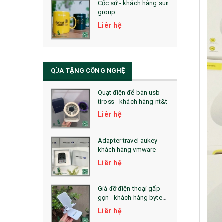
Cốc sứ - khách hàng sun
29. MÓC KHOÁ
group
31. TÚI VẢI KHÔNG DỆT
Liên hệ
32. TÚI VẢI BỐ
33. MŨ LƯỠI TRAI
QÙA TẶNG CÔNG NGHỆ
34. BÚT NHỚ DÒNG ĐỘC ĐÁO
Quạt điện để bàn usb
tiross - khách hàng nt&t
36. QUẠT NHỰA QUẢNG CÁO
Liên hệ
QUÀ TẶNG KHUYẾN MẠI
Adapter travel aukey -
QUÀ TẶNG SX NHANH
khách hàng vmware
Liên hệ
QUÀ TẶNG HỘI THẢO
QUÀ TẶNG CÔNG NGHỆ
Giá đỡ điện thoại gấp
gọn - khách hàng byte
SẢN PHẨM ĐÃ THỰC HIỆN
plus
Liên hệ