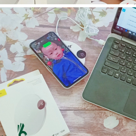
Cốc sứ - khách hàng sun
Bình thủy tinh lọc trà -
group
khách hàng div
Liên hệ
Liên hệ
Pin sạc dự phòng hoco
Bình nước thủy tinh có
j82 10.000mah - khách
dây xách
hàng nam thắng
Liên hệ
Liên hệ
Ô gấp 3 bán tự động -
Cốc giữ nhiệt 500ml
kh viags
Liên hệ
Liên hệ