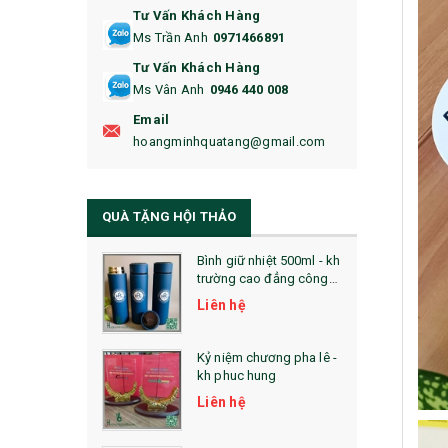
Tư Vấn Khách Hàng
16. BAO HỘ CHIẾU
Ms Trần Anh
0971466891
17. BA LÔ
Tư Vấn Khách Hàng
Ms Vân Anh
0946 440 008
18. ẤM CHÉN QUÀ TẶNG
Email
19. ĐỒNG HỒ TREO TƯỜNG
hoangminhquatang@gmail.com
21. ĐỒNG HỒ TRANH GHÉP
QUÀ TẶNG HỘI THẢO
22. ĐỒNG HỒ ĐỂ BÀN
23. QÙA TẶNG ĐỘC ĐÁO
Bình giữ nhiệt 500ml - kh
trường cao đẳng công
nghệ bách khoa hà nội
24. QÙA TẶNG PHA LÊ
Liên hệ
25. QUÀ TẶNG GLASSLOCK
Kỷ niệm chương pha lê -
kh phuc hung
26. QUÀ TẶNG LUMINARC
Liên hệ
28. BỘ ĐỒ ĂN CAO CẤP