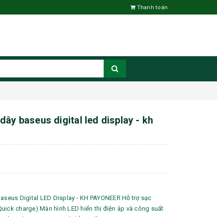
Thanh toán
ây baseus digital led display - kh
eus Digital LED Display - KH PAYONEER Hỗ trợ sạc
uick charge) Màn hình LED hiển thị điện áp và công suất