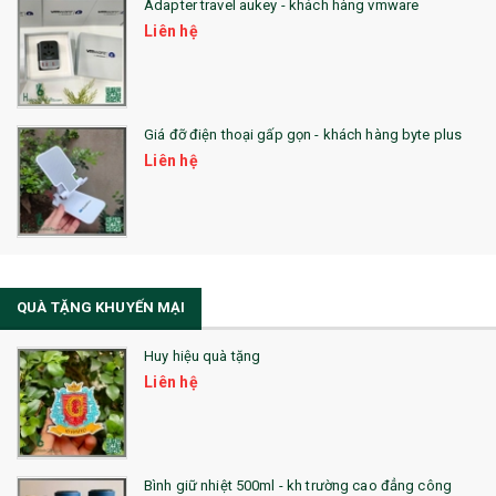
Adapter travel aukey - khách hàng vmware
QUÀ TẶNG CÔNG NGHỆ
Liên hệ
SẢN PHẨM ĐÃ THỰC HIỆN
QUÀ TẶNG SỨC KHỎE
Giá đỡ điện thoại gấp gọn - khách hàng byte plus
SẢN PHẨM MỚI 2021
Liên hệ
Sổ Sạc Đa Năng
La Fonte
Sổ Sạc Đa Năng
QUÀ TẶNG KHUYẾN MẠI
Sổ Lò Xo
Huy hiệu quà tặng
Liên hệ
Bình giữ nhiệt 500ml - kh trường cao đẳng công