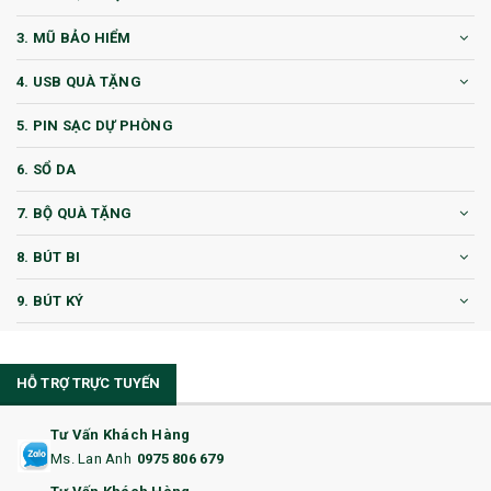
3. MŨ BẢO HIỂM
4. USB QUÀ TẶNG
5. PIN SẠC DỰ PHÒNG
6. SỔ DA
7. BỘ QUÀ TẶNG
8. BÚT BI
9. BÚT KÝ
10. CỐC QUÀ TẶNG
HỖ TRỢ TRỰC TUYẾN
11. CỐC/BÌNH GIỮ NHIỆT
12. BÌNH NƯỚC
Tư Vấn Khách Hàng
Ms. Lan Anh
0975 806 679
13. QUÀ TẶNG CAO CẤP