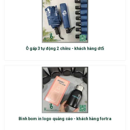
Ô gấp 3 tự động 2 chiều - khách hàng dt5
Bình bom in logo quảng cáo - khách hàng fortra