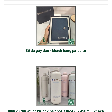
Sổ da gáy dán - khách hàng paloalto
Bình giữ nhiệt lock&lock belt botle lhc4267 490ml - khách