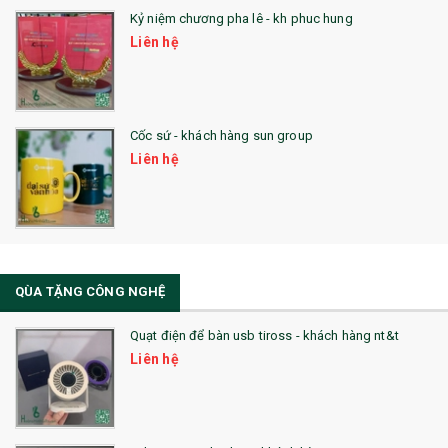
26. QUÀ TẶNG LUMINARC
Kỷ niệm chương pha lê - kh phuc hung
Liên hệ
28. BỘ ĐỒ ĂN CAO CẤP
29. MÓC KHOÁ
Cốc sứ - khách hàng sun group
31. TÚI VẢI KHÔNG DỆT
Liên hệ
32. TÚI VẢI BỐ
33. MŨ LƯỠI TRAI
34. BÚT NHỚ DÒNG ĐỘC ĐÁO
QÙA TẶNG CÔNG NGHỆ
36. QUẠT NHỰA QUẢNG CÁO
Quạt điện để bàn usb tiross - khách hàng nt&t
QUÀ TẶNG KHUYẾN MẠI
Liên hệ
QUÀ TẶNG SX NHANH
QUÀ TẶNG HỘI THẢO