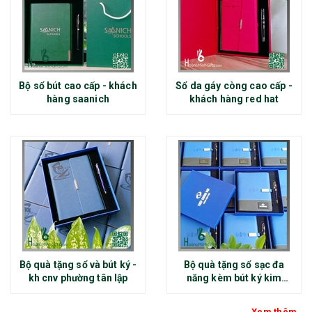
Bộ sổ bút cao cấp - khách
Sổ da gáy còng cao cấp -
hàng saanich
khách hàng red hat
Bộ quà tặng sổ và bút ký -
Bộ quà tặng sổ sạc đa
kh cnv phường tân lập
năng kèm bút ký kim
loại - kh thép chính đại
Xem thêm