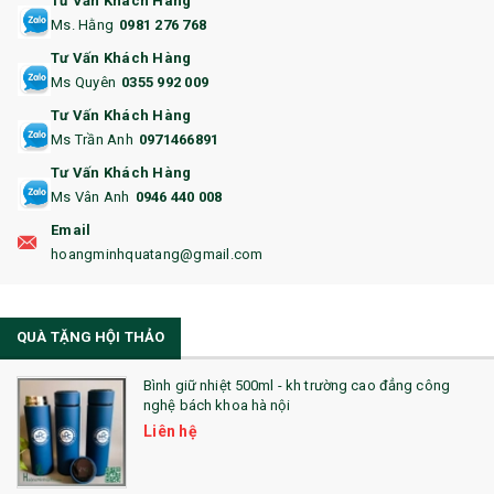
Tư Vấn Khách Hàng
Ms. Hằng
0981 276 768
14. HỘP/VÍ ĐỰNG NAMECARD
Tư Vấn Khách Hàng
15. BỘ BẤM MÓNG
Ms Quyên
0355 992 009
Tư Vấn Khách Hàng
16. BAO HỘ CHIẾU
Ms Trần Anh
0971466891
17. BA LÔ
Tư Vấn Khách Hàng
Ms Vân Anh
0946 440 008
18. ẤM CHÉN QUÀ TẶNG
Email
19. ĐỒNG HỒ TREO TƯỜNG
hoangminhquatang@gmail.com
21. ĐỒNG HỒ TRANH GHÉP
QUÀ TẶNG HỘI THẢO
22. ĐỒNG HỒ ĐỂ BÀN
23. QÙA TẶNG ĐỘC ĐÁO
Bình giữ nhiệt 500ml - kh trường cao đẳng công
nghệ bách khoa hà nội
24. QÙA TẶNG PHA LÊ
Liên hệ
25. QUÀ TẶNG GLASSLOCK