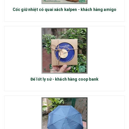
Cốc giữ nhiệt có quai xách kalpen - khách hàng amigo
Đế lót ly sứ - khách hàng coop bank