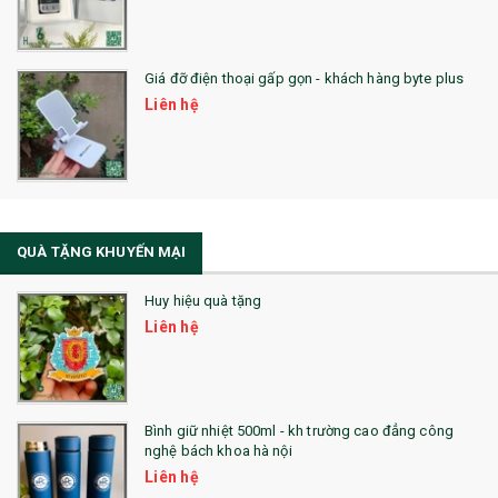
QUÀ TẶNG SỨC KHỎE
Giá đỡ điện thoại gấp gọn - khách hàng byte plus
SẢN PHẨM MỚI 2021
Liên hệ
Sổ Sạc Đa Năng
La Fonte
Sổ Sạc Đa Năng
QUÀ TẶNG KHUYẾN MẠI
Sổ Lò Xo
Huy hiệu quà tặng
Liên hệ
Bình giữ nhiệt 500ml - kh trường cao đẳng công
nghệ bách khoa hà nội
Liên hệ