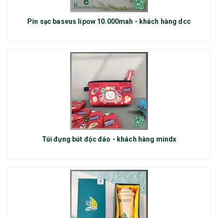
Pin sạc baseus lipow 10.000mah - khách hàng dcc
Túi đựng bút độc đáo - khách hàng mindx