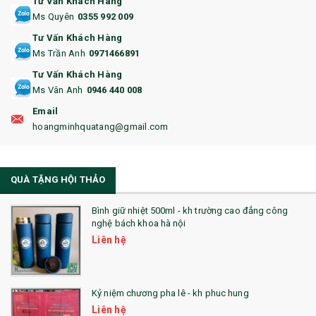
Tư Vấn Khách Hàng
15. BỘ BẤM MÓNG
Ms Quyên
0355 992 009
Tư Vấn Khách Hàng
16. BAO HỘ CHIẾU
Ms Trần Anh
0971466891
17. BA LÔ
Tư Vấn Khách Hàng
Ms Vân Anh
0946 440 008
18. ẤM CHÉN QUÀ TẶNG
Email
19. ĐỒNG HỒ TREO TƯỜNG
hoangminhquatang@gmail.com
21. ĐỒNG HỒ TRANH GHÉP
QUÀ TẶNG HỘI THẢO
22. ĐỒNG HỒ ĐỂ BÀN
23. QÙA TẶNG ĐỘC ĐÁO
Bình giữ nhiệt 500ml - kh trường cao đẳng công
nghệ bách khoa hà nội
24. QÙA TẶNG PHA LÊ
Liên hệ
25. QUÀ TẶNG GLASSLOCK
26. QUÀ TẶNG LUMINARC
Kỷ niệm chương pha lê - kh phuc hung
Liên hệ