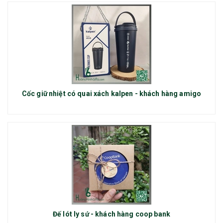
Cốc giữ nhiệt có quai xách kalpen - khách hàng amigo
Đế lót ly sứ - khách hàng coop bank