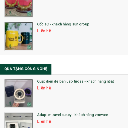
28. BỘ ĐỒ ĂN CAO CẤP
29. MÓC KHOÁ
Cốc sứ - khách hàng sun group
31. TÚI VẢI KHÔNG DỆT
Liên hệ
32. TÚI VẢI BỐ
33. MŨ LƯỠI TRAI
34. BÚT NHỚ DÒNG ĐỘC ĐÁO
QÙA TẶNG CÔNG NGHỆ
36. QUẠT NHỰA QUẢNG CÁO
Quạt điện để bàn usb tiross - khách hàng nt&t
QUÀ TẶNG KHUYẾN MẠI
Liên hệ
QUÀ TẶNG SX NHANH
QUÀ TẶNG HỘI THẢO
Adapter travel aukey - khách hàng vmware
QUÀ TẶNG CÔNG NGHỆ
Liên hệ
SẢN PHẨM ĐÃ THỰC HIỆN