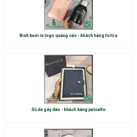
Bình bom in logo quảng cáo - khách hàng fortra
Sổ da gáy dán - khách hàng paloalto