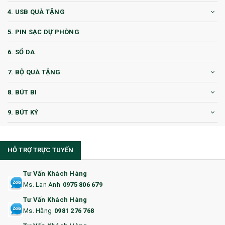
4. USB QUÀ TẶNG
5. PIN SẠC DỰ PHÒNG
6. SỔ DA
7. BỘ QUÀ TẶNG
8. BÚT BI
9. BÚT KÝ
10. CỐC QUÀ TẶNG
HỖ TRỢ TRỰC TUYẾN
11. CỐC/BÌNH GIỮ NHIỆT
12. BÌNH NƯỚC
Tư Vấn Khách Hàng
Ms. Lan Anh
0975 806 679
13. QUÀ TẶNG CAO CẤP
Tư Vấn Khách Hàng
Ms. Hằng
0981 276 768
14. HỘP/VÍ ĐỰNG NAMECARD