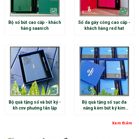
Bộ sổ bút cao cấp - khách
Sổ da gáy còng cao cấp -
hàng saanich
khách hàng red hat
Bộ quà tặng sổ và bút ký -
Bộ quà tặng sổ sạc đa
kh cnv phường tân lập
năng kèm bút ký kim
loại - kh thép chính đại
Xem thêm