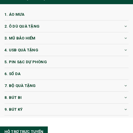
1. ÁO MƯA
2. Ô DÙ QUÀ TẶNG
3. MŨ BẢO HIỂM
4. USB QUÀ TẶNG
5. PIN SẠC DỰ PHÒNG
6. SỔ DA
7. BỘ QUÀ TẶNG
8. BÚT BI
9. BÚT KÝ
10. CỐC QUÀ TẶNG
HỖ TRỢ TRỰC TUYẾN