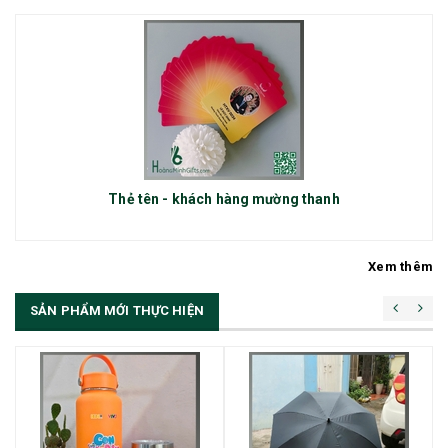
Thẻ tên - khách hàng mường thanh
Xem thêm
SẢN PHẨM MỚI THỰC HIỆN