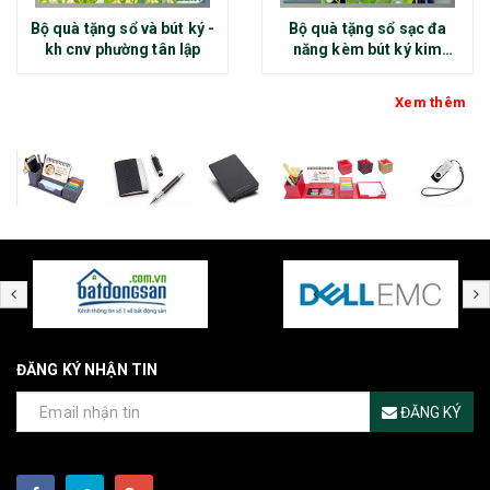
Bộ quà tặng sổ và bút ký -
Bộ quà tặng sổ sạc đa
kh cnv phường tân lập
năng kèm bút ký kim
loại - kh thép chính đại
Xem thêm
ĐĂNG KÝ NHẬN TIN
ĐĂNG KÝ