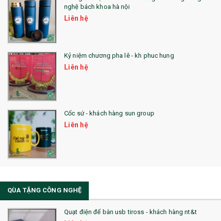
nghệ bách khoa hà nội
24. QÙA TẶNG PHA LÊ
Liên hệ
25. QUÀ TẶNG GLASSLOCK
26. QUÀ TẶNG LUMINARC
Kỷ niệm chương pha lê - kh phuc hung
Liên hệ
28. BỘ ĐỒ ĂN CAO CẤP
29. MÓC KHOÁ
Cốc sứ - khách hàng sun group
31. TÚI VẢI KHÔNG DỆT
Liên hệ
32. TÚI VẢI BỐ
33. MŨ LƯỠI TRAI
34. BÚT NHỚ DÒNG ĐỘC ĐÁO
QÙA TẶNG CÔNG NGHỆ
36. QUẠT NHỰA QUẢNG CÁO
Quạt điện để bàn usb tiross - khách hàng nt&t
QUÀ TẶNG KHUYẾN MẠI