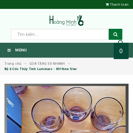
Thanh toán
0
MENU
Trang chủ
QÙA TẶNG SX NHANH
Bộ 6 Cốc Thủy Tinh Luminarc - KH New Star