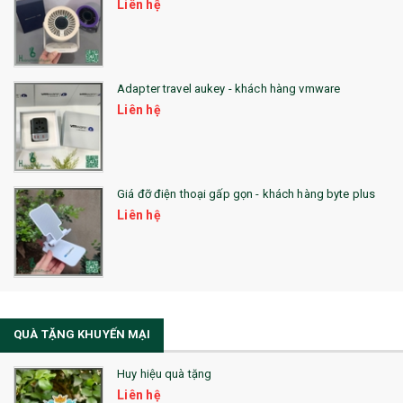
Liên hệ
QUÀ TẶNG SX NHANH
QUÀ TẶNG HỘI THẢO
Adapter travel aukey - khách hàng vmware
QUÀ TẶNG CÔNG NGHỆ
Liên hệ
SẢN PHẨM ĐÃ THỰC HIỆN
QUÀ TẶNG SỨC KHỎE
Giá đỡ điện thoại gấp gọn - khách hàng byte plus
SẢN PHẨM MỚI 2021
Liên hệ
Sổ Sạc Đa Năng
La Fonte
Sổ Sạc Đa Năng
QUÀ TẶNG KHUYẾN MẠI
Sổ Lò Xo
Huy hiệu quà tặng
Liên hệ