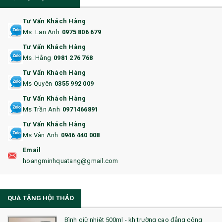
11. CỐC/BÌNH GIỮ NHIỆT
12. BÌNH NƯỚC
Tư Vấn Khách Hàng
Ms. Lan Anh
0975 806 679
13. QUÀ TẶNG CAO CẤP
Tư Vấn Khách Hàng
Ms. Hằng
0981 276 768
14. HỘP/VÍ ĐỰNG NAMECARD
Tư Vấn Khách Hàng
15. BỘ BẤM MÓNG
Ms Quyên
0355 992 009
Tư Vấn Khách Hàng
16. BAO HỘ CHIẾU
Ms Trần Anh
0971466891
17. BA LÔ
Tư Vấn Khách Hàng
Ms Vân Anh
0946 440 008
18. ẤM CHÉN QUÀ TẶNG
Email
19. ĐỒNG HỒ TREO TƯỜNG
hoangminhquatang@gmail.com
21. ĐỒNG HỒ TRANH GHÉP
QUÀ TẶNG HỘI THẢO
22. ĐỒNG HỒ ĐỂ BÀN
23. QÙA TẶNG ĐỘC ĐÁO
Bình giữ nhiệt 500ml - kh trường cao đẳng công