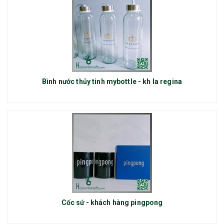
Bình nước thủy tinh mybottle - kh la regina
Cốc sứ - khách hàng pingpong