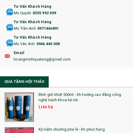
Tư Vấn Khách Hàng
15. BỘ BẤM MÓNG
Ms Quyên
0355 992 009
Tư Vấn Khách Hàng
16. BAO HỘ CHIẾU
Ms Trần Anh
0971466891
17. BA LÔ
Tư Vấn Khách Hàng
Ms Vân Anh
0946 440 008
18. ẤM CHÉN QUÀ TẶNG
Email
19. ĐỒNG HỒ TREO TƯỜNG
hoangminhquatang@gmail.com
21. ĐỒNG HỒ TRANH GHÉP
QUÀ TẶNG HỘI THẢO
22. ĐỒNG HỒ ĐỂ BÀN
23. QÙA TẶNG ĐỘC ĐÁO
Bình giữ nhiệt 500ml - kh trường cao đẳng công
nghệ bách khoa hà nội
24. QÙA TẶNG PHA LÊ
Liên hệ
25. QUÀ TẶNG GLASSLOCK
26. QUÀ TẶNG LUMINARC
Kỷ niệm chương pha lê - kh phuc hung