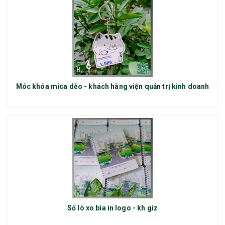
Móc khóa mica dẻo - khách hàng viện quản trị kinh doanh
Sổ lò xo bìa in logo - kh giz