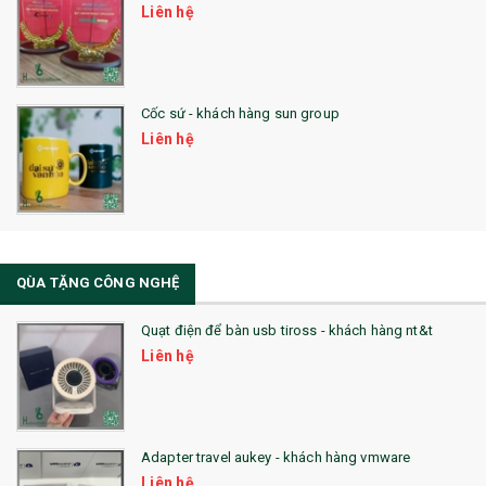
Liên hệ
28. BỘ ĐỒ ĂN CAO CẤP
29. MÓC KHOÁ
Cốc sứ - khách hàng sun group
31. TÚI VẢI KHÔNG DỆT
Liên hệ
32. TÚI VẢI BỐ
33. MŨ LƯỠI TRAI
34. BÚT NHỚ DÒNG ĐỘC ĐÁO
QÙA TẶNG CÔNG NGHỆ
36. QUẠT NHỰA QUẢNG CÁO
Quạt điện để bàn usb tiross - khách hàng nt&t
QUÀ TẶNG KHUYẾN MẠI
Liên hệ
QUÀ TẶNG SX NHANH
QUÀ TẶNG HỘI THẢO
Adapter travel aukey - khách hàng vmware
QUÀ TẶNG CÔNG NGHỆ
Liên hệ