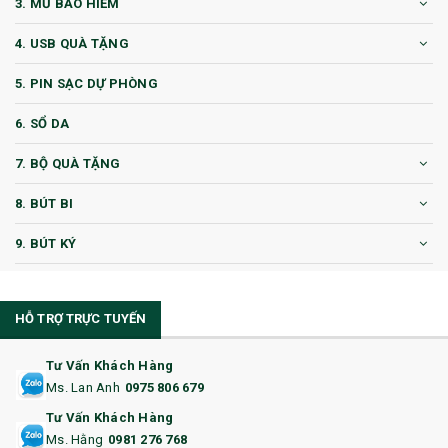
3. MŨ BẢO HIỂM
4. USB QUÀ TẶNG
5. PIN SẠC DỰ PHÒNG
6. SỔ DA
7. BỘ QUÀ TẶNG
8. BÚT BI
9. BÚT KÝ
10. CỐC QUÀ TẶNG
HỖ TRỢ TRỰC TUYẾN
11. CỐC/BÌNH GIỮ NHIỆT
12. BÌNH NƯỚC
Tư Vấn Khách Hàng
Ms. Lan Anh
0975 806 679
13. QUÀ TẶNG CAO CẤP
Tư Vấn Khách Hàng
Ms. Hằng
0981 276 768
14. HỘP/VÍ ĐỰNG NAMECARD