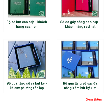
Bộ sổ bút cao cấp - khách
Sổ da gáy còng cao cấp -
hàng saanich
khách hàng red hat
Bộ quà tặng sổ và bút ký -
Bộ quà tặng sổ sạc đa
kh cnv phường tân lập
năng kèm bút ký kim
loại - kh thép chính đại
Xem thêm