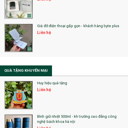
SẢN PHẨM ĐÃ THỰC HIỆN
QUÀ TẶNG SỨC KHỎE
Giá đỡ điện thoại gấp gọn - khách hàng byte plus
SẢN PHẨM MỚI 2021
Liên hệ
Sổ Sạc Đa Năng
La Fonte
Sổ Sạc Đa Năng
QUÀ TẶNG KHUYẾN MẠI
Sổ Lò Xo
Huy hiệu quà tặng
Liên hệ
Bình giữ nhiệt 500ml - kh trường cao đẳng công
nghệ bách khoa hà nội