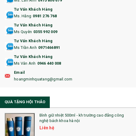
Ms. Lan Anh
0975 806 679
13. QUÀ TẶNG CAO CẤP
Tư Vấn Khách Hàng
Ms. Hằng
0981 276 768
14. HỘP/VÍ ĐỰNG NAMECARD
Tư Vấn Khách Hàng
15. BỘ BẤM MÓNG
Ms Quyên
0355 992 009
Tư Vấn Khách Hàng
16. BAO HỘ CHIẾU
Ms Trần Anh
0971466891
17. BA LÔ
Tư Vấn Khách Hàng
Ms Vân Anh
0946 440 008
18. ẤM CHÉN QUÀ TẶNG
Email
19. ĐỒNG HỒ TREO TƯỜNG
hoangminhquatang@gmail.com
21. ĐỒNG HỒ TRANH GHÉP
QUÀ TẶNG HỘI THẢO
22. ĐỒNG HỒ ĐỂ BÀN
23. QÙA TẶNG ĐỘC ĐÁO
Bình giữ nhiệt 500ml - kh trường cao đẳng công
nghệ bách khoa hà nội
24. QÙA TẶNG PHA LÊ
Liên hệ