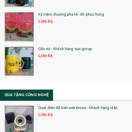
25. QUÀ TẶNG GLASSLOCK
26. QUÀ TẶNG LUMINARC
Kỷ niệm chương pha lê - kh phuc hung
Liên hệ
28. BỘ ĐỒ ĂN CAO CẤP
29. MÓC KHOÁ
Cốc sứ - khách hàng sun group
31. TÚI VẢI KHÔNG DỆT
Liên hệ
32. TÚI VẢI BỐ
33. MŨ LƯỠI TRAI
34. BÚT NHỚ DÒNG ĐỘC ĐÁO
QÙA TẶNG CÔNG NGHỆ
36. QUẠT NHỰA QUẢNG CÁO
Quạt điện để bàn usb tiross - khách hàng nt&t
QUÀ TẶNG KHUYẾN MẠI
Liên hệ
QUÀ TẶNG SX NHANH