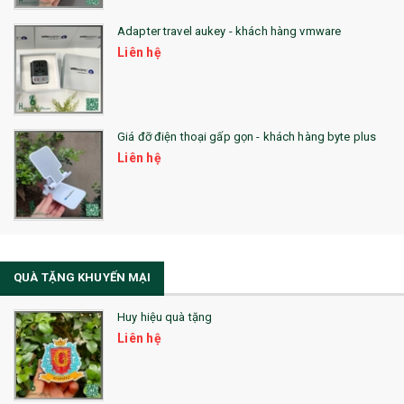
QUÀ TẶNG HỘI THẢO
Adapter travel aukey - khách hàng vmware
QUÀ TẶNG CÔNG NGHỆ
Liên hệ
SẢN PHẨM ĐÃ THỰC HIỆN
QUÀ TẶNG SỨC KHỎE
Giá đỡ điện thoại gấp gọn - khách hàng byte plus
SẢN PHẨM MỚI 2021
Liên hệ
Sổ Sạc Đa Năng
La Fonte
Sổ Sạc Đa Năng
QUÀ TẶNG KHUYẾN MẠI
Sổ Lò Xo
Huy hiệu quà tặng
Liên hệ