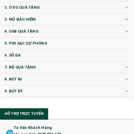
2. Ô DÙ QUÀ TẶNG
3. MŨ BẢO HIỂM
4. USB QUÀ TẶNG
5. PIN SẠC DỰ PHÒNG
6. SỔ DA
7. BỘ QUÀ TẶNG
8. BÚT BI
9. BÚT KÝ
10. CỐC QUÀ TẶNG
HỖ TRỢ TRỰC TUYẾN
11. CỐC/BÌNH GIỮ NHIỆT
12. BÌNH NƯỚC
Tư Vấn Khách Hàng