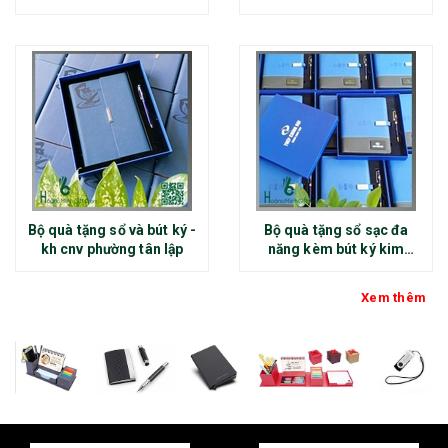
Bộ quà tặng sổ và bút ký -
Bộ quà tặng sổ sạc đa
kh cnv phường tân lập
năng kèm bút ký kim
loại - kh thép chính đại
Xem thêm