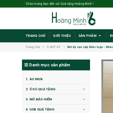
Chào mừng bạn đến với Quà tặng Hoàng Minh !
TRANG CHỦ
GIỚI THIỆU
SẢN PHẨM
Đ
Trang chủ
9. BÚT KÝ
Bút ký cao cấp khắc logo - Khá
Danh mục sản phẩm
1. ÁO MƯA
2. Ô DÙ QUÀ TẶNG
3. MŨ BẢO HIỂM
4. USB QUÀ TẶNG