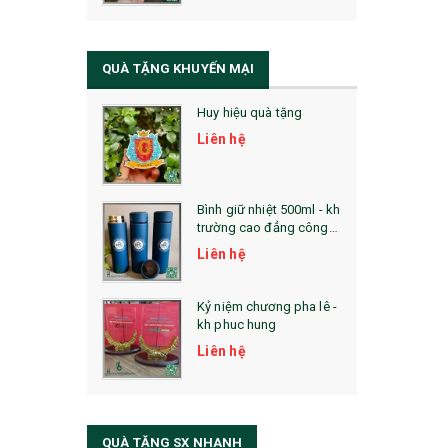
QUÀ TẶNG SỨC KHỎE
SẢN PHẨM MỚI 2021
QUÀ TẶNG KHUYẾN MẠI
Sổ Sạc Đa Năng
Huy hiệu quà tặng
La Fonte
Liên hệ
Sổ Sạc Đa Năng
Sổ Lò Xo
Bình giữ nhiệt 500ml - kh
trường cao đẳng công
nghệ bách khoa hà nội
Liên hệ
Kỷ niệm chương pha lê -
kh phuc hung
Liên hệ
QUÀ TẶNG SX NHANH