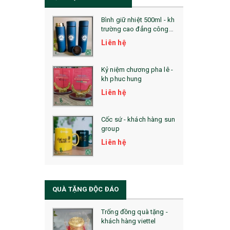
Bình giữ nhiệt 500ml - kh
trường cao đẳng công
nghệ bách khoa hà nội
Liên hệ
Kỷ niệm chương pha lê -
kh phuc hung
Liên hệ
Cốc sứ - khách hàng sun
group
Liên hệ
QUÀ TẶNG ĐỘC ĐÁO
Trống đồng quà tặng -
khách hàng viettel