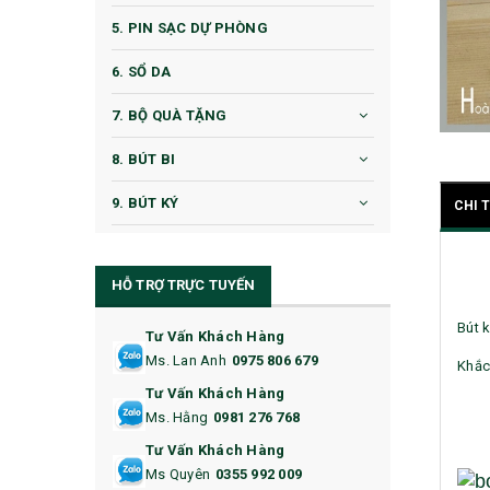
5. PIN SẠC DỰ PHÒNG
6. SỔ DA
7. BỘ QUÀ TẶNG
8. BÚT BI
9. BÚT KÝ
CHI 
10. CỐC QUÀ TẶNG
HỖ TRỢ TRỰC TUYẾN
11. CỐC/BÌNH GIỮ NHIỆT
Bút k
12. BÌNH NƯỚC
Tư Vấn Khách Hàng
Ms. Lan Anh
0975 806 679
Khắc 
13. QUÀ TẶNG CAO CẤP
Tư Vấn Khách Hàng
Ms. Hằng
0981 276 768
14. HỘP/VÍ ĐỰNG NAMECARD
Tư Vấn Khách Hàng
15. BỘ BẤM MÓNG
Ms Quyên
0355 992 009