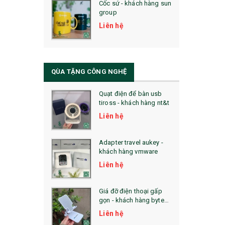
Cốc sứ - khách hàng sun
29. MÓC KHOÁ
group
31. TÚI VẢI KHÔNG DỆT
Liên hệ
32. TÚI VẢI BỐ
33. MŨ LƯỠI TRAI
QÙA TẶNG CÔNG NGHỆ
34. BÚT NHỚ DÒNG ĐỘC ĐÁO
Quạt điện để bàn usb
tiross - khách hàng nt&t
36. QUẠT NHỰA QUẢNG CÁO
Liên hệ
QUÀ TẶNG KHUYẾN MẠI
Adapter travel aukey -
QUÀ TẶNG SX NHANH
khách hàng vmware
Liên hệ
QUÀ TẶNG HỘI THẢO
QUÀ TẶNG CÔNG NGHỆ
Giá đỡ điện thoại gấp
gọn - khách hàng byte
SẢN PHẨM ĐÃ THỰC HIỆN
plus
Liên hệ