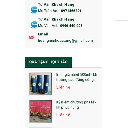
Tư Vấn Khách Hàng
16. BAO HỘ CHIẾU
Ms Trần Anh
0971466891
17. BA LÔ
Tư Vấn Khách Hàng
Ms Vân Anh
0946 440 008
18. ẤM CHÉN QUÀ TẶNG
Email
19. ĐỒNG HỒ TREO TƯỜNG
hoangminhquatang@gmail.com
21. ĐỒNG HỒ TRANH GHÉP
QUÀ TẶNG HỘI THẢO
22. ĐỒNG HỒ ĐỂ BÀN
23. QÙA TẶNG ĐỘC ĐÁO
Bình giữ nhiệt 500ml - kh
trường cao đẳng công
nghệ bách khoa hà nội
24. QÙA TẶNG PHA LÊ
Liên hệ
25. QUÀ TẶNG GLASSLOCK
Kỷ niệm chương pha lê -
kh phuc hung
26. QUÀ TẶNG LUMINARC
Liên hệ
28. BỘ ĐỒ ĂN CAO CẤP