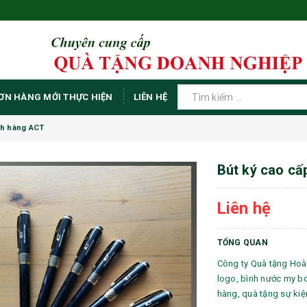
ƠN HÀNG MỚI THỰC HIỆN
LIÊN HỆ
ch hàng ACT
Bút ký cao cấ
Liên hệ
TỔNG QUAN
Công ty Quà tặng Hoà
logo, bình nước my b
hàng, quà tặng sự kiệ