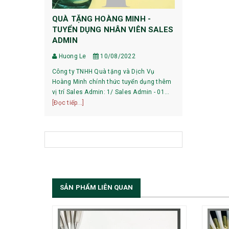
QUÀ TẶNG HOÀNG MINH -
HƯỚNG DẪ
TUYỂN DỤNG NHÂN VIÊN SALES
DỰ PHÒNG
ADMIN
Huong Le
Huong Le
10/08/2022
HƯỚNG DẪN 
Công ty TNHH Quà tặng và Dịch Vụ
XIAOMI 1, Pin mới mua về có phải sạc xả
Hoàng Minh chính thức tuyển dụng thêm
không? Với các dòng pin của Xiaomi hiện
vị trí Sales Admin: 1/ Sales Admin - 01
nay, việc làm
[Đọc tiếp...]
nhân viên làm việc tại trụ sở Hà Nội.
[Đọc tiếp...]
bạn có thể sử
SẢN PHẨM LIÊN QUAN