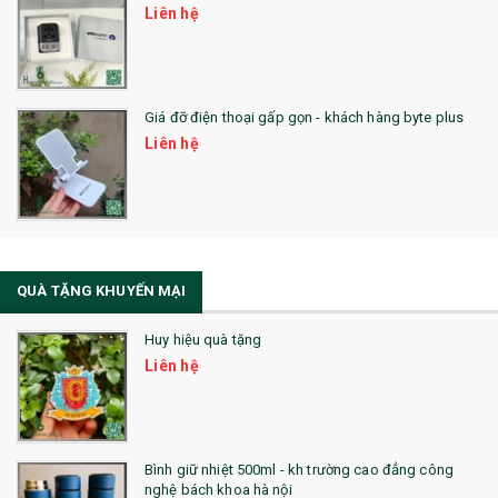
Liên hệ
SẢN PHẨM ĐÃ THỰC HIỆN
QUÀ TẶNG SỨC KHỎE
Giá đỡ điện thoại gấp gọn - khách hàng byte plus
SẢN PHẨM MỚI 2021
Liên hệ
Sổ Sạc Đa Năng
La Fonte
Sổ Sạc Đa Năng
QUÀ TẶNG KHUYẾN MẠI
Sổ Lò Xo
Huy hiệu quà tặng
Liên hệ
Bình giữ nhiệt 500ml - kh trường cao đẳng công
nghệ bách khoa hà nội