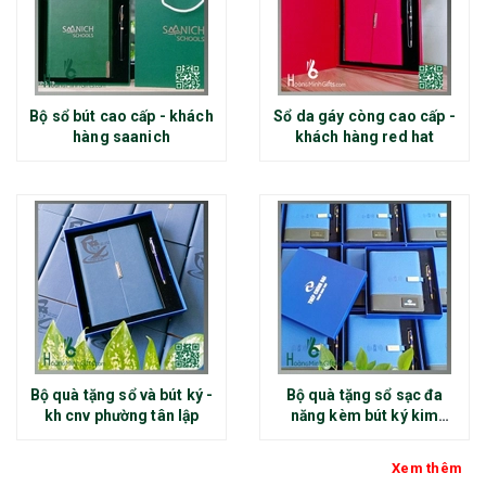
Bộ sổ bút cao cấp - khách
Sổ da gáy còng cao cấp -
hàng saanich
khách hàng red hat
Bộ quà tặng sổ và bút ký -
Bộ quà tặng sổ sạc đa
kh cnv phường tân lập
năng kèm bút ký kim
loại - kh thép chính đại
Xem thêm