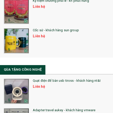
26. QUÀ TẶNG LUMINARC
Kỷ niệm chương pha lê - kh phuc hung
Liên hệ
28. BỘ ĐỒ ĂN CAO CẤP
29. MÓC KHOÁ
Cốc sứ - khách hàng sun group
31. TÚI VẢI KHÔNG DỆT
Liên hệ
32. TÚI VẢI BỐ
33. MŨ LƯỠI TRAI
34. BÚT NHỚ DÒNG ĐỘC ĐÁO
QÙA TẶNG CÔNG NGHỆ
36. QUẠT NHỰA QUẢNG CÁO
Quạt điện để bàn usb tiross - khách hàng nt&t
QUÀ TẶNG KHUYẾN MẠI
Liên hệ
QUÀ TẶNG SX NHANH
QUÀ TẶNG HỘI THẢO
Adapter travel aukey - khách hàng vmware
QUÀ TẶNG CÔNG NGHỆ