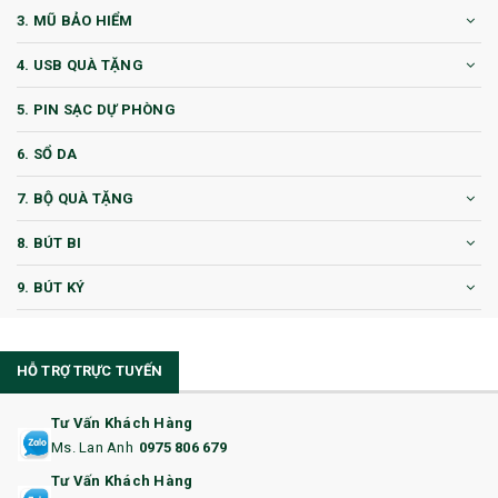
3. MŨ BẢO HIỂM
4. USB QUÀ TẶNG
5. PIN SẠC DỰ PHÒNG
6. SỔ DA
7. BỘ QUÀ TẶNG
8. BÚT BI
9. BÚT KÝ
10. CỐC QUÀ TẶNG
HỖ TRỢ TRỰC TUYẾN
11. CỐC/BÌNH GIỮ NHIỆT
12. BÌNH NƯỚC
Tư Vấn Khách Hàng
Ms. Lan Anh
0975 806 679
13. QUÀ TẶNG CAO CẤP
Tư Vấn Khách Hàng