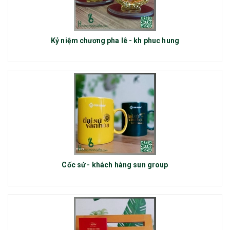
Kỷ niệm chương pha lê - kh phuc hung
Cốc sứ - khách hàng sun group