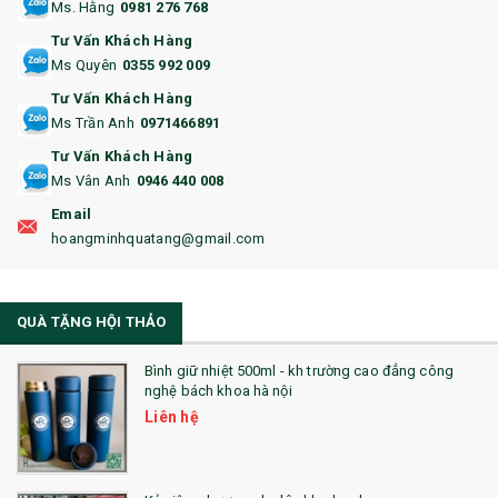
Ms. Hằng
0981 276 768
14. HỘP/VÍ ĐỰNG NAMECARD
Tư Vấn Khách Hàng
15. BỘ BẤM MÓNG
Ms Quyên
0355 992 009
Tư Vấn Khách Hàng
16. BAO HỘ CHIẾU
Ms Trần Anh
0971466891
17. BA LÔ
Tư Vấn Khách Hàng
Ms Vân Anh
0946 440 008
18. ẤM CHÉN QUÀ TẶNG
Email
19. ĐỒNG HỒ TREO TƯỜNG
hoangminhquatang@gmail.com
21. ĐỒNG HỒ TRANH GHÉP
QUÀ TẶNG HỘI THẢO
22. ĐỒNG HỒ ĐỂ BÀN
23. QÙA TẶNG ĐỘC ĐÁO
Bình giữ nhiệt 500ml - kh trường cao đẳng công
nghệ bách khoa hà nội
24. QÙA TẶNG PHA LÊ
Liên hệ
25. QUÀ TẶNG GLASSLOCK