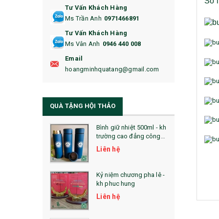
Số l
Tư Vấn Khách Hàng
16. BAO HỘ CHIẾU
Ms Trần Anh
0971466891
17. BA LÔ
Tư Vấn Khách Hàng
Ms Vân Anh
0946 440 008
18. ẤM CHÉN QUÀ TẶNG
Email
19. ĐỒNG HỒ TREO TƯỜNG
hoangminhquatang@gmail.com
21. ĐỒNG HỒ TRANH GHÉP
QUÀ TẶNG HỘI THẢO
22. ĐỒNG HỒ ĐỂ BÀN
23. QÙA TẶNG ĐỘC ĐÁO
Bình giữ nhiệt 500ml - kh
trường cao đẳng công
nghệ bách khoa hà nội
24. QÙA TẶNG PHA LÊ
Liên hệ
25. QUÀ TẶNG GLASSLOCK
Kỷ niệm chương pha lê -
kh phuc hung
26. QUÀ TẶNG LUMINARC
Liên hệ
28. BỘ ĐỒ ĂN CAO CẤP