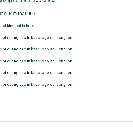
ượng tối thiểu: 100 chiếc
Bộ sổ bút cao cấp -
Bình thủy tinh lọc trà -
khách hàng evs
khách hàng div
Liên hệ
Liên hệ
Pin sạc dự phòng hoco
Bình nước thủy tinh có
j82 10.000mah - khách
dây xách
hàng nam thắng
Liên hệ
Liên hệ