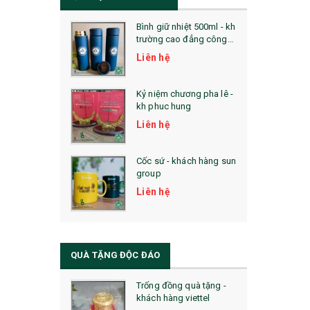
Bình giữ nhiệt 500ml - kh
trường cao đẳng công
nghệ bách khoa hà nội
Liên hệ
Kỷ niệm chương pha lê -
kh phuc hung
Liên hệ
Cốc sứ - khách hàng sun
group
Liên hệ
QUÀ TẶNG ĐỘC ĐÁO
Trống đồng quà tặng -
khách hàng viettel