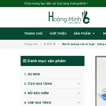
Chào mừng bạn đến với Quà tặng Hoàng Minh !
TRANG CHỦ
GIỚI THIỆU
SẢN PHẨM
Đ
Trang chủ
8. BÚT BI
Bút bi quảng cáo in logo - hàng 
Danh mục sản phẩm
1. ÁO MƯA
2. Ô DÙ QUÀ TẶNG
3. MŨ BẢO HIỂM
4. USB QUÀ TẶNG