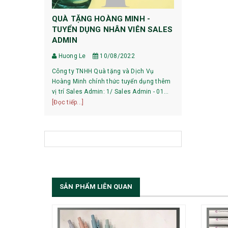
QUÀ TẶNG HOÀNG MINH -
HƯỚNG DẪ
TUYỂN DỤNG NHÂN VIÊN SALES
DỰ PHÒNG
ADMIN
Huong Le
Huong Le
10/08/2022
HƯỚNG DẪN 
Công ty TNHH Quà tặng và Dịch Vụ
XIAOMI 1, Pin mới mua về có phải sạc xả
Hoàng Minh chính thức tuyển dụng thêm
không? Với các dòng pin của Xiaomi hiện
vị trí Sales Admin: 1/ Sales Admin - 01
nay, việc làm
[Đọc tiếp...]
nhân viên làm việc tại trụ sở Hà Nội.
[Đọc tiếp...]
bạn có thể sử
SẢN PHẨM LIÊN QUAN