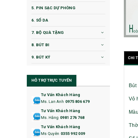
5. PIN SẠC DỰ PHÒNG
6. SỔ DA
7. BỘ QUÀ TẶNG
8. BÚT BI
9. BÚT KÝ
CHI 
10. CỐC QUÀ TẶNG
HỖ TRỢ TRỰC TUYẾN
11. CỐC/BÌNH GIỮ NHIỆT
Bút
12. BÌNH NƯỚC
Tư Vấn Khách Hàng
Vỏ 
Ms. Lan Anh
0975 806 679
13. QUÀ TẶNG CAO CẤP
Tư Vấn Khách Hàng
Màu
Ms. Hằng
0981 276 768
14. HỘP/VÍ ĐỰNG NAMECARD
Thời
Tư Vấn Khách Hàng
15. BỘ BẤM MÓNG
Ms Quyên
0355 992 009