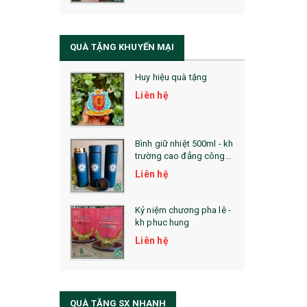
QUÀ TẶNG SỨC KHỎE
SẢN PHẨM MỚI 2021
QUÀ TẶNG KHUYẾN MẠI
Sổ Sạc Đa Năng
Huy hiệu quà tặng
La Fonte
Liên hệ
Sổ Sạc Đa Năng
Sổ Lò Xo
Bình giữ nhiệt 500ml - kh
trường cao đẳng công
nghệ bách khoa hà nội
Liên hệ
Kỷ niệm chương pha lê -
kh phuc hung
Liên hệ
QUÀ TẶNG SX NHANH