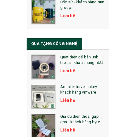
Cốc sứ - khách hàng sun
29. MÓC KHOÁ
group
31. TÚI VẢI KHÔNG DỆT
Liên hệ
32. TÚI VẢI BỐ
33. MŨ LƯỠI TRAI
QÙA TẶNG CÔNG NGHỆ
34. BÚT NHỚ DÒNG ĐỘC ĐÁO
Quạt điện để bàn usb
tiross - khách hàng nt&t
36. QUẠT NHỰA QUẢNG CÁO
Liên hệ
QUÀ TẶNG KHUYẾN MẠI
Adapter travel aukey -
QUÀ TẶNG SX NHANH
khách hàng vmware
Liên hệ
QUÀ TẶNG HỘI THẢO
QUÀ TẶNG CÔNG NGHỆ
Giá đỡ điện thoại gấp
gọn - khách hàng byte
SẢN PHẨM ĐÃ THỰC HIỆN
plus
Liên hệ