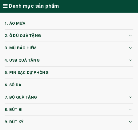
Danh mục sản phẩm
1. ÁO MƯA
2. Ô DÙ QUÀ TẶNG
3. MŨ BẢO HIỂM
4. USB QUÀ TẶNG
5. PIN SẠC DỰ PHÒNG
6. SỔ DA
7. BỘ QUÀ TẶNG
8. BÚT BI
9. BÚT KÝ
10. CỐC QUÀ TẶNG