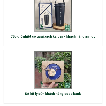
Cốc giữ nhiệt có quai xách kalpen - khách hàng amigo
Đế lót ly sứ - khách hàng coop bank