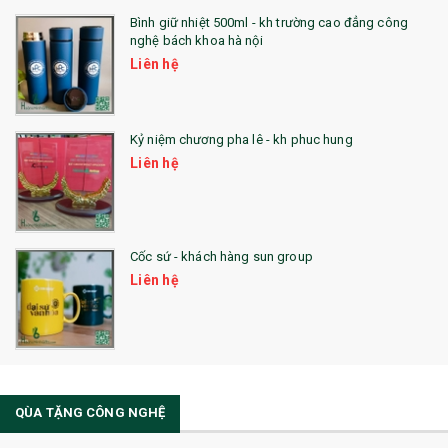
23. QÙA TẶNG ĐỘC ĐÁO
Bình giữ nhiệt 500ml - kh trường cao đẳng công
nghệ bách khoa hà nội
24. QÙA TẶNG PHA LÊ
Liên hệ
25. QUÀ TẶNG GLASSLOCK
26. QUÀ TẶNG LUMINARC
Kỷ niệm chương pha lê - kh phuc hung
Liên hệ
28. BỘ ĐỒ ĂN CAO CẤP
29. MÓC KHOÁ
Cốc sứ - khách hàng sun group
31. TÚI VẢI KHÔNG DỆT
Liên hệ
32. TÚI VẢI BỐ
33. MŨ LƯỠI TRAI
34. BÚT NHỚ DÒNG ĐỘC ĐÁO
QÙA TẶNG CÔNG NGHỆ
36. QUẠT NHỰA QUẢNG CÁO