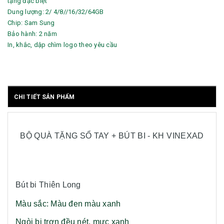
tặng đặc biệt
Dung lượng: 2/ 4/8//16/32/64GB
Chip: Sam Sung
Bảo hành: 2 năm
In, khắc, dập chìm logo theo yêu cầu
CHI TIẾT SẢN PHẨM
BỘ QUÀ TẶNG SỔ TAY + BÚT BI - KH VINEXAD
Bút bi Thiên Long
Màu sắc: Màu đen màu xanh
Ngòi bi trơn đều nét, mực xanh