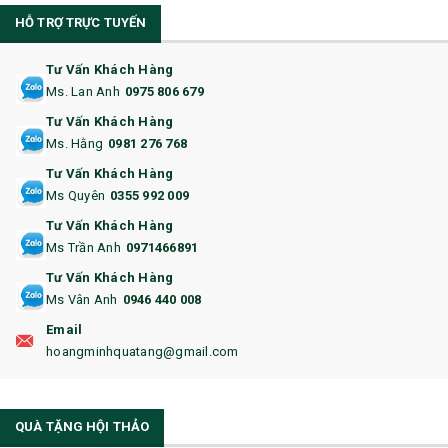
HỖ TRỢ TRỰC TUYẾN
11. CỐC/BÌNH GIỮ NHIỆT
12. BÌNH NƯỚC
Tư Vấn Khách Hàng
Ms. Lan Anh
0975 806 679
13. QUÀ TẶNG CAO CẤP
Tư Vấn Khách Hàng
Ms. Hằng
0981 276 768
14. HỘP/VÍ ĐỰNG NAMECARD
Tư Vấn Khách Hàng
15. BỘ BẤM MÓNG
Ms Quyên
0355 992 009
Tư Vấn Khách Hàng
16. BAO HỘ CHIẾU
Ms Trần Anh
0971466891
17. BA LÔ
Tư Vấn Khách Hàng
Ms Vân Anh
0946 440 008
18. ẤM CHÉN QUÀ TẶNG
Email
19. ĐỒNG HỒ TREO TƯỜNG
hoangminhquatang@gmail.com
21. ĐỒNG HỒ TRANH GHÉP
QUÀ TẶNG HỘI THẢO
22. ĐỒNG HỒ ĐỂ BÀN