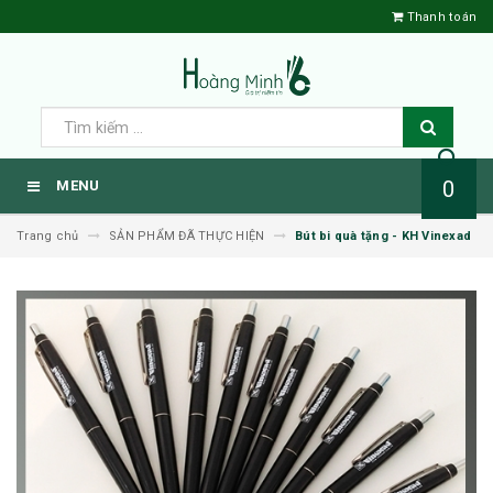
Thanh toán
0
MENU
Trang chủ
SẢN PHẨM ĐÃ THỰC HIỆN
Bút bi quà tặng - KH Vinexad