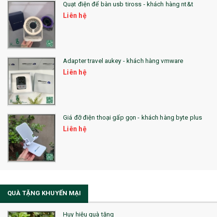
Quạt điện để bàn usb tiross - khách hàng nt&t
QUÀ TẶNG KHUYẾN MẠI
Liên hệ
QUÀ TẶNG SX NHANH
QUÀ TẶNG HỘI THẢO
Adapter travel aukey - khách hàng vmware
QUÀ TẶNG CÔNG NGHỆ
Liên hệ
SẢN PHẨM ĐÃ THỰC HIỆN
QUÀ TẶNG SỨC KHỎE
Giá đỡ điện thoại gấp gọn - khách hàng byte plus
SẢN PHẨM MỚI 2021
Liên hệ
Sổ Sạc Đa Năng
La Fonte
Sổ Sạc Đa Năng
QUÀ TẶNG KHUYẾN MẠI
Sổ Lò Xo
Huy hiệu quà tặng