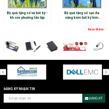
Bộ quà tặng sổ và bút ký -
Bộ quà tặng sổ sạc đa
kh cnv phường tân lập
năng kèm bút ký kim
loại - kh thép chính đại
Xem thêm
ĐĂNG KÝ NHẬN TIN
ĐĂNG KÝ