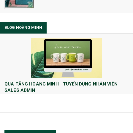
BLOG HOÀNG MINH
QUÀ TẶNG HOÀNG MINH - TUYỂN DỤNG NHÂN VIÊN
SALES ADMIN
Huong Le
10/08/2022
Công ty TNHH Quà tặng và Dịch Vụ Hoàng Minh chính thức tuyển dụng
thêm vị trí Sales Admin: 1/ Sales Admin - 01 nhân viên làm việc tại trụ
sở Hà Nội.
[Đọc tiếp...]