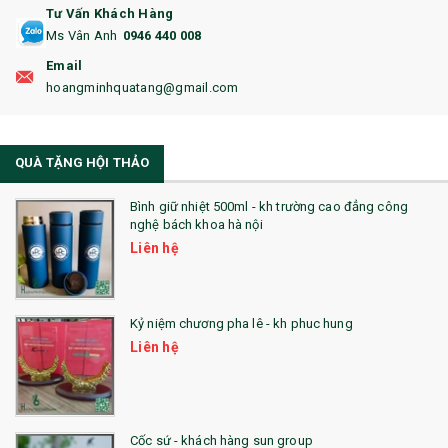
17. BA LÔ
Tư Vấn Khách Hàng
Ms Vân Anh
0946 440 008
18. ẤM CHÉN QUÀ TẶNG
Email
19. ĐỒNG HỒ TREO TƯỜNG
hoangminhquatang@gmail.com
21. ĐỒNG HỒ TRANH GHÉP
QUÀ TẶNG HỘI THẢO
22. ĐỒNG HỒ ĐỂ BÀN
23. QÙA TẶNG ĐỘC ĐÁO
Bình giữ nhiệt 500ml - kh trường cao đẳng công
nghệ bách khoa hà nội
24. QÙA TẶNG PHA LÊ
Liên hệ
25. QUÀ TẶNG GLASSLOCK
26. QUÀ TẶNG LUMINARC
Kỷ niệm chương pha lê - kh phuc hung
Liên hệ
28. BỘ ĐỒ ĂN CAO CẤP
29. MÓC KHOÁ
Cốc sứ - khách hàng sun group
31. TÚI VẢI KHÔNG DỆT