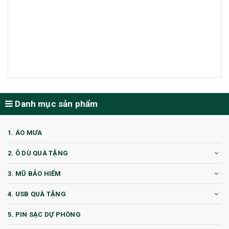
Danh mục sản phẩm
1. ÁO MƯA
2. Ô DÙ QUÀ TẶNG
3. MŨ BẢO HIỂM
4. USB QUÀ TẶNG
5. PIN SẠC DỰ PHÒNG