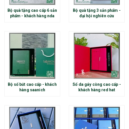
Bộ quà tặng cao cấp 6 sản
Bộ quà tặng 3 sản phẩm -
phẩm - khách hàng nda
đại hội nghiên cứu
Bộ sổ bút cao cấp - khách
Sổ da gáy còng cao cấp -
hàng saanich
khách hàng red hat