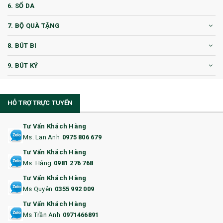
6. SỔ DA
7. BỘ QUÀ TẶNG
8. BÚT BI
9. BÚT KÝ
10. CỐC QUÀ TẶNG
HỖ TRỢ TRỰC TUYẾN
11. CỐC/BÌNH GIỮ NHIỆT
12. BÌNH NƯỚC
Tư Vấn Khách Hàng
Ms. Lan Anh
0975 806 679
13. QUÀ TẶNG CAO CẤP
Tư Vấn Khách Hàng
Ms. Hằng
0981 276 768
14. HỘP/VÍ ĐỰNG NAMECARD
Tư Vấn Khách Hàng
15. BỘ BẤM MÓNG
Ms Quyên
0355 992 009
Tư Vấn Khách Hàng
16. BAO HỘ CHIẾU
Ms Trần Anh
0971466891