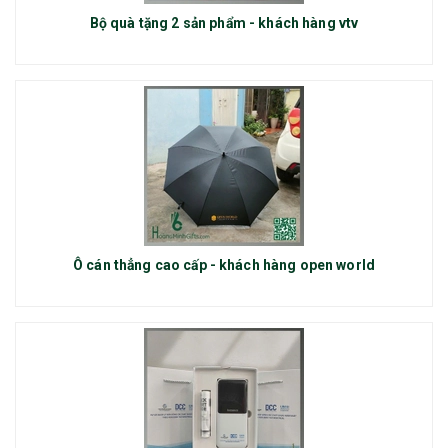
Bộ quà tặng 2 sản phẩm - khách hàng vtv
Ô cán thẳng cao cấp - khách hàng open world