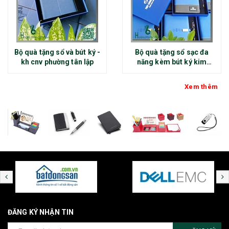
Bộ quà tặng sổ và bút ký -
Bộ quà tặng sổ sạc đa
kh cnv phường tân lập
năng kèm bút ký kim
loại - kh thép chính đại
Xem thêm
ĐĂNG KÝ NHẬN TIN