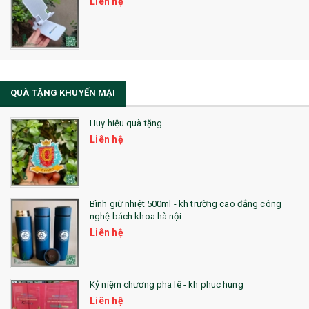
Liên hệ
Sổ Sạc Đa Năng
La Fonte
Sổ Sạc Đa Năng
QUÀ TẶNG KHUYẾN MẠI
Sổ Lò Xo
Huy hiệu quà tặng
Liên hệ
Bình giữ nhiệt 500ml - kh trường cao đẳng công
nghệ bách khoa hà nội
Liên hệ
Kỷ niệm chương pha lê - kh phuc hung
Liên hệ