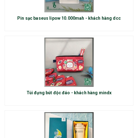
Pin sạc baseus lipow 10.000mah - khách hàng dcc
Túi đựng bút độc đáo - khách hàng mindx