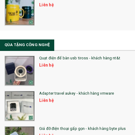
Liên hệ
32. TÚI VẢI BỐ
33. MŨ LƯỠI TRAI
34. BÚT NHỚ DÒNG ĐỘC ĐÁO
QÙA TẶNG CÔNG NGHỆ
36. QUẠT NHỰA QUẢNG CÁO
Quạt điện để bàn usb tiross - khách hàng nt&t
QUÀ TẶNG KHUYẾN MẠI
Liên hệ
QUÀ TẶNG SX NHANH
QUÀ TẶNG HỘI THẢO
Adapter travel aukey - khách hàng vmware
QUÀ TẶNG CÔNG NGHỆ
Liên hệ
SẢN PHẨM ĐÃ THỰC HIỆN
QUÀ TẶNG SỨC KHỎE
Giá đỡ điện thoại gấp gọn - khách hàng byte plus
SẢN PHẨM MỚI 2021