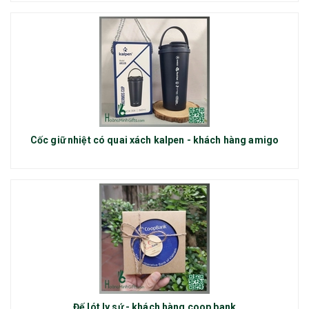
Cốc giữ nhiệt có quai xách kalpen - khách hàng amigo
Đế lót ly sứ - khách hàng coop bank