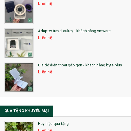
Liên hệ
QUÀ TẶNG SX NHANH
QUÀ TẶNG HỘI THẢO
Adapter travel aukey - khách hàng vmware
QUÀ TẶNG CÔNG NGHỆ
Liên hệ
SẢN PHẨM ĐÃ THỰC HIỆN
QUÀ TẶNG SỨC KHỎE
Giá đỡ điện thoại gấp gọn - khách hàng byte plus
SẢN PHẨM MỚI 2021
Liên hệ
Sổ Sạc Đa Năng
La Fonte
Sổ Sạc Đa Năng
QUÀ TẶNG KHUYẾN MẠI
Sổ Lò Xo
Huy hiệu quà tặng
Liên hệ