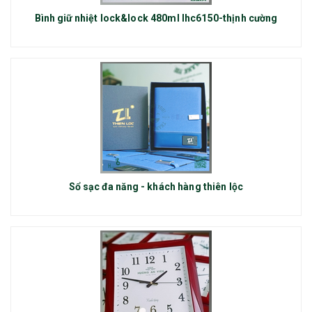
Bình giữ nhiệt lock&lock 480ml lhc6150-thịnh cường
Sổ sạc đa năng - khách hàng thiên lộc