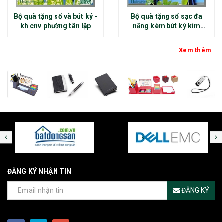
Bộ quà tặng sổ và bút ký -
Bộ quà tặng sổ sạc đa
kh cnv phường tân lập
năng kèm bút ký kim
loại - kh thép chính đại
Xem thêm
ĐĂNG KÝ NHẬN TIN
ĐĂNG KÝ