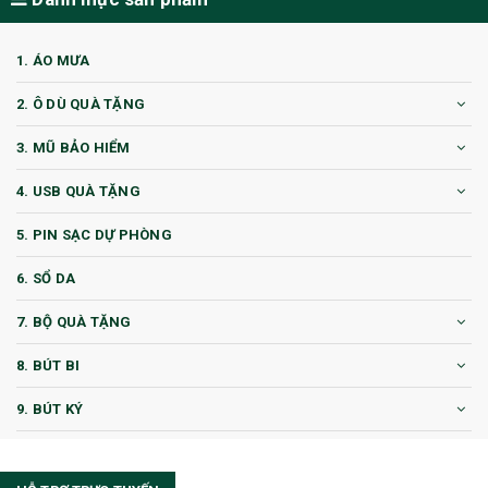
1. ÁO MƯA
2. Ô DÙ QUÀ TẶNG
3. MŨ BẢO HIỂM
4. USB QUÀ TẶNG
5. PIN SẠC DỰ PHÒNG
6. SỔ DA
7. BỘ QUÀ TẶNG
8. BÚT BI
9. BÚT KÝ
10. CỐC QUÀ TẶNG