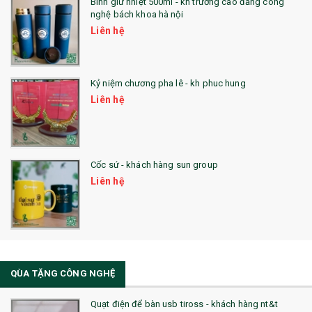
Bình giữ nhiệt 500ml - kh trường cao đẳng công
nghệ bách khoa hà nội
24. QÙA TẶNG PHA LÊ
Liên hệ
25. QUÀ TẶNG GLASSLOCK
26. QUÀ TẶNG LUMINARC
Kỷ niệm chương pha lê - kh phuc hung
Liên hệ
28. BỘ ĐỒ ĂN CAO CẤP
29. MÓC KHOÁ
Cốc sứ - khách hàng sun group
31. TÚI VẢI KHÔNG DỆT
Liên hệ
32. TÚI VẢI BỐ
33. MŨ LƯỠI TRAI
34. BÚT NHỚ DÒNG ĐỘC ĐÁO
QÙA TẶNG CÔNG NGHỆ
36. QUẠT NHỰA QUẢNG CÁO
Quạt điện để bàn usb tiross - khách hàng nt&t
QUÀ TẶNG KHUYẾN MẠI