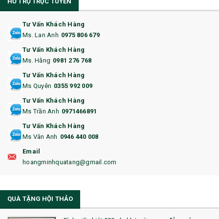
HỖ TRỢ TRỰC TUYẾN
11. CỐC/BÌNH GIỮ NHIỆT
12. BÌNH NƯỚC
Tư Vấn Khách Hàng
Ms. Lan Anh
0975 806 679
13. QUÀ TẶNG CAO CẤP
Tư Vấn Khách Hàng
Ms. Hằng
0981 276 768
14. HỘP/VÍ ĐỰNG NAMECARD
Tư Vấn Khách Hàng
15. BỘ BẤM MÓNG
Ms Quyên
0355 992 009
Tư Vấn Khách Hàng
16. BAO HỘ CHIẾU
Ms Trần Anh
0971466891
17. BA LÔ
Tư Vấn Khách Hàng
Ms Vân Anh
0946 440 008
18. ẤM CHÉN QUÀ TẶNG
Email
19. ĐỒNG HỒ TREO TƯỜNG
hoangminhquatang@gmail.com
21. ĐỒNG HỒ TRANH GHÉP
QUÀ TẶNG HỘI THẢO
22. ĐỒNG HỒ ĐỂ BÀN
23. QÙA TẶNG ĐỘC ĐÁO