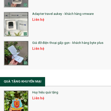
QUÀ TẶNG HỘI THẢO
Adapter travel aukey - khách hàng vmware
QUÀ TẶNG CÔNG NGHỆ
Liên hệ
SẢN PHẨM ĐÃ THỰC HIỆN
QUÀ TẶNG SỨC KHỎE
Giá đỡ điện thoại gấp gọn - khách hàng byte plus
SẢN PHẨM MỚI 2021
Liên hệ
Sổ Sạc Đa Năng
La Fonte
Sổ Sạc Đa Năng
QUÀ TẶNG KHUYẾN MẠI
Sổ Lò Xo
Huy hiệu quà tặng
Liên hệ