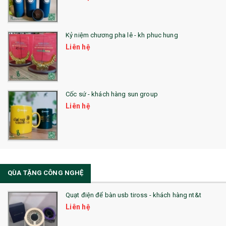
25. QUÀ TẶNG GLASSLOCK
26. QUÀ TẶNG LUMINARC
Kỷ niệm chương pha lê - kh phuc hung
Liên hệ
28. BỘ ĐỒ ĂN CAO CẤP
29. MÓC KHOÁ
Cốc sứ - khách hàng sun group
31. TÚI VẢI KHÔNG DỆT
Liên hệ
32. TÚI VẢI BỐ
33. MŨ LƯỠI TRAI
34. BÚT NHỚ DÒNG ĐỘC ĐÁO
QÙA TẶNG CÔNG NGHỆ
36. QUẠT NHỰA QUẢNG CÁO
Quạt điện để bàn usb tiross - khách hàng nt&t
QUÀ TẶNG KHUYẾN MẠI
Liên hệ
QUÀ TẶNG SX NHANH