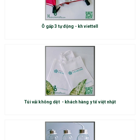
Ô gấp 3 tự động - kh viettell
Túi vải không dệt - khách hàng y tế việt nhật