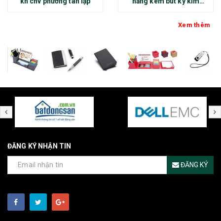
kh cnv phường tân lập
năng kèm bút ký kim
loại - kh thép chính đại
Xem thêm
ĐĂNG KÝ NHẬN TIN
ĐĂNG KÝ