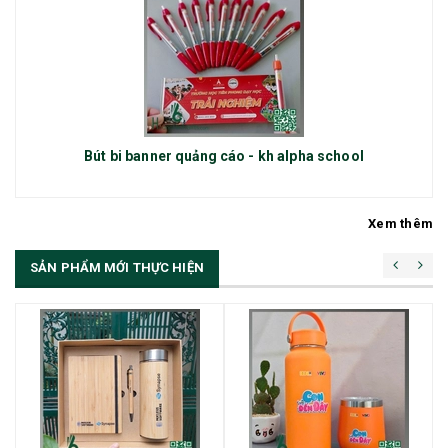
Bút bi banner quảng cáo - kh alpha school
Xem thêm
SẢN PHẨM MỚI THỰC HIỆN