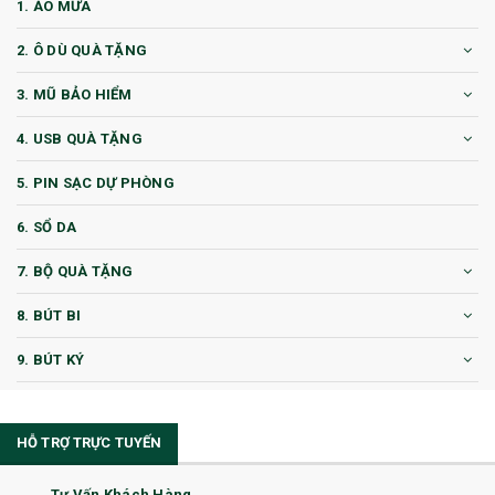
1. ÁO MƯA
2. Ô DÙ QUÀ TẶNG
3. MŨ BẢO HIỂM
4. USB QUÀ TẶNG
5. PIN SẠC DỰ PHÒNG
6. SỔ DA
7. BỘ QUÀ TẶNG
8. BÚT BI
9. BÚT KÝ
10. CỐC QUÀ TẶNG
HỖ TRỢ TRỰC TUYẾN
11. CỐC/BÌNH GIỮ NHIỆT
12. BÌNH NƯỚC
Tư Vấn Khách Hàng