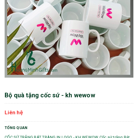
Bộ quà tặng cốc sứ - kh wewow
Liên hệ
TỔNG QUAN
CỐC SỨ TRẮNG BÁT TRÀNG IN LOGO - KH WEWOW Cốc sứ trắng Bát