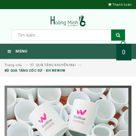
Thanh toán
0
MENU
Trang chủ
37. QUÀ TẶNG KHUYẾN MẠI
BỘ QUÀ TẶNG CỐC SỨ - KH WEWOW