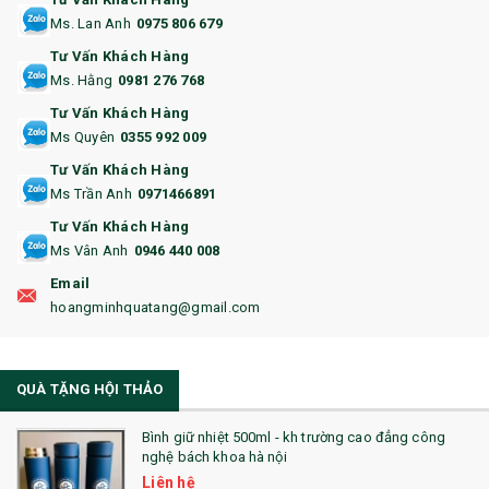
Ms. Lan Anh
0975 806 679
13. QUÀ TẶNG CAO CẤP
Tư Vấn Khách Hàng
Ms. Hằng
0981 276 768
14. HỘP/VÍ ĐỰNG NAMECARD
Tư Vấn Khách Hàng
15. BỘ BẤM MÓNG
Ms Quyên
0355 992 009
Tư Vấn Khách Hàng
16. BAO HỘ CHIẾU
Ms Trần Anh
0971466891
17. BA LÔ
Tư Vấn Khách Hàng
Ms Vân Anh
0946 440 008
18. ẤM CHÉN QUÀ TẶNG
Email
19. ĐỒNG HỒ TREO TƯỜNG
hoangminhquatang@gmail.com
21. ĐỒNG HỒ TRANH GHÉP
QUÀ TẶNG HỘI THẢO
22. ĐỒNG HỒ ĐỂ BÀN
23. QÙA TẶNG ĐỘC ĐÁO
Bình giữ nhiệt 500ml - kh trường cao đẳng công
nghệ bách khoa hà nội
24. QÙA TẶNG PHA LÊ
Liên hệ