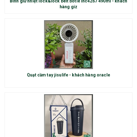
Bình giữ nhiệt lock&lock belt botle lhc4267 490ml - khách
hàng giz
Quạt cầm tay jisulife - khách hàng oracle