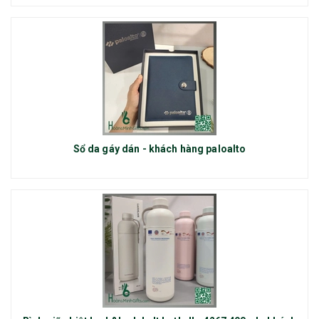
Sổ da gáy dán - khách hàng paloalto