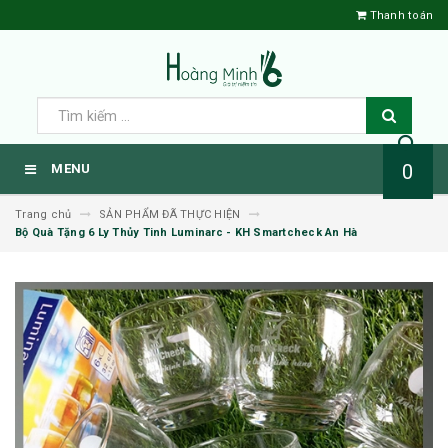
Thanh toán
0
MENU
Trang chủ
SẢN PHẨM ĐÃ THỰC HIỆN
Bộ Quà Tặng 6 Ly Thủy Tinh Luminarc - KH Smartcheck An Hà