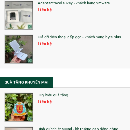
Adapter travel aukey - khách hàng vmware
QUÀ TẶNG CÔNG NGHỆ
Liên hệ
SẢN PHẨM ĐÃ THỰC HIỆN
QUÀ TẶNG SỨC KHỎE
Giá đỡ điện thoại gấp gọn - khách hàng byte plus
SẢN PHẨM MỚI 2021
Liên hệ
Sổ Sạc Đa Năng
La Fonte
Sổ Sạc Đa Năng
QUÀ TẶNG KHUYẾN MẠI
Sổ Lò Xo
Huy hiệu quà tặng
Liên hệ
Bình giữ nhiệt 500ml - kh trường cao đẳng công