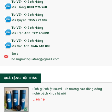
Tư Vấn Khách Hàng
Ms. Hằng
0981 276 768
14. HỘP/VÍ ĐỰNG NAMECARD
Tư Vấn Khách Hàng
15. BỘ BẤM MÓNG
Ms Quyên
0355 992 009
Tư Vấn Khách Hàng
16. BAO HỘ CHIẾU
Ms Trần Anh
0971466891
17. BA LÔ
Tư Vấn Khách Hàng
Ms Vân Anh
0946 440 008
18. ẤM CHÉN QUÀ TẶNG
Email
19. ĐỒNG HỒ TREO TƯỜNG
hoangminhquatang@gmail.com
21. ĐỒNG HỒ TRANH GHÉP
QUÀ TẶNG HỘI THẢO
22. ĐỒNG HỒ ĐỂ BÀN
23. QÙA TẶNG ĐỘC ĐÁO
Bình giữ nhiệt 500ml - kh trường cao đẳng công
nghệ bách khoa hà nội
24. QÙA TẶNG PHA LÊ
Liên hệ
25. QUÀ TẶNG GLASSLOCK