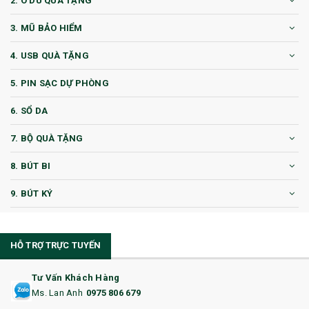
2. Ô DÙ QUÀ TẶNG
3. MŨ BẢO HIỂM
4. USB QUÀ TẶNG
5. PIN SẠC DỰ PHÒNG
6. SỔ DA
7. BỘ QUÀ TẶNG
8. BÚT BI
9. BÚT KÝ
10. CỐC QUÀ TẶNG
HỖ TRỢ TRỰC TUYẾN
11. CỐC/BÌNH GIỮ NHIỆT
12. BÌNH NƯỚC
Tư Vấn Khách Hàng
Ms. Lan Anh
0975 806 679
13. QUÀ TẶNG CAO CẤP