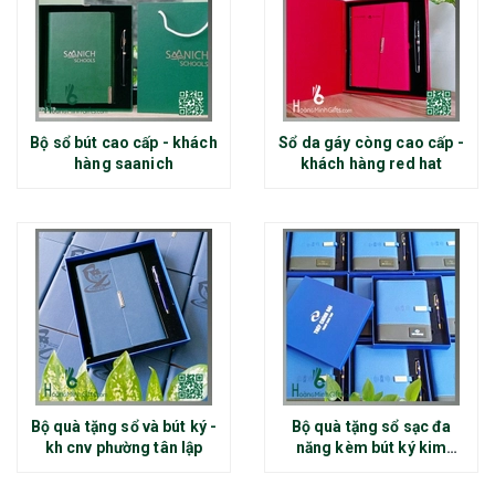
Bộ sổ bút cao cấp - khách
Sổ da gáy còng cao cấp -
hàng saanich
khách hàng red hat
Bộ quà tặng sổ và bút ký -
Bộ quà tặng sổ sạc đa
kh cnv phường tân lập
năng kèm bút ký kim
loại - kh thép chính đại