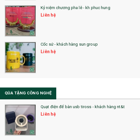
26. QUÀ TẶNG LUMINARC
Kỷ niệm chương pha lê - kh phuc hung
Liên hệ
28. BỘ ĐỒ ĂN CAO CẤP
29. MÓC KHOÁ
Cốc sứ - khách hàng sun group
31. TÚI VẢI KHÔNG DỆT
Liên hệ
32. TÚI VẢI BỐ
33. MŨ LƯỠI TRAI
34. BÚT NHỚ DÒNG ĐỘC ĐÁO
QÙA TẶNG CÔNG NGHỆ
36. QUẠT NHỰA QUẢNG CÁO
Quạt điện để bàn usb tiross - khách hàng nt&t
QUÀ TẶNG KHUYẾN MẠI
Liên hệ
QUÀ TẶNG SX NHANH
QUÀ TẶNG HỘI THẢO