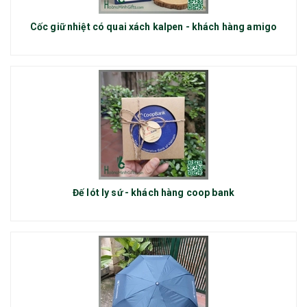
Cốc giữ nhiệt có quai xách kalpen - khách hàng amigo
Đế lót ly sứ - khách hàng coop bank