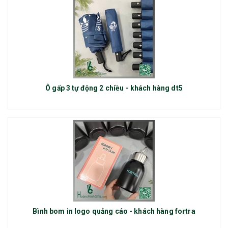
Ô gấp 3 tự động 2 chiều - khách hàng dt5
Bình bom in logo quảng cáo - khách hàng fortra