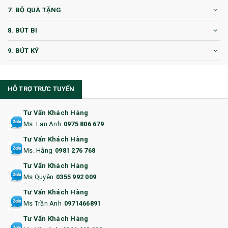
7. BỘ QUÀ TẶNG
8. BÚT BI
9. BÚT KÝ
10. CỐC QUÀ TẶNG
HỖ TRỢ TRỰC TUYẾN
11. CỐC/BÌNH GIỮ NHIỆT
12. BÌNH NƯỚC
Tư Vấn Khách Hàng
Ms. Lan Anh
0975 806 679
13. QUÀ TẶNG CAO CẤP
Tư Vấn Khách Hàng
Ms. Hằng
0981 276 768
14. HỘP/VÍ ĐỰNG NAMECARD
Tư Vấn Khách Hàng
15. BỘ BẤM MÓNG
Ms Quyên
0355 992 009
Tư Vấn Khách Hàng
16. BAO HỘ CHIẾU
Ms Trần Anh
0971466891
17. BA LÔ
Tư Vấn Khách Hàng