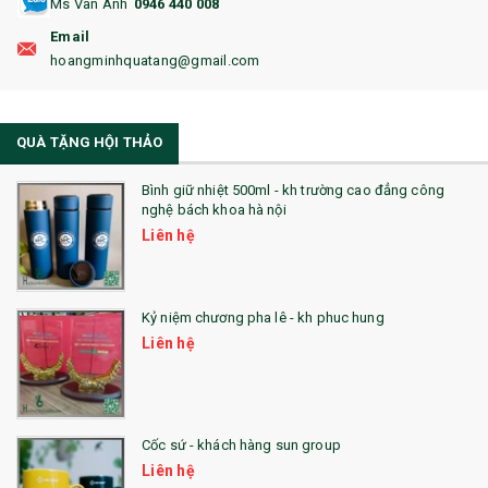
Ms Vân Anh
0946 440 008
18. ẤM CHÉN QUÀ TẶNG
Email
19. ĐỒNG HỒ TREO TƯỜNG
hoangminhquatang@gmail.com
21. ĐỒNG HỒ TRANH GHÉP
QUÀ TẶNG HỘI THẢO
22. ĐỒNG HỒ ĐỂ BÀN
23. QÙA TẶNG ĐỘC ĐÁO
Bình giữ nhiệt 500ml - kh trường cao đẳng công
nghệ bách khoa hà nội
24. QÙA TẶNG PHA LÊ
Liên hệ
25. QUÀ TẶNG GLASSLOCK
26. QUÀ TẶNG LUMINARC
Kỷ niệm chương pha lê - kh phuc hung
Liên hệ
28. BỘ ĐỒ ĂN CAO CẤP
29. MÓC KHOÁ
Cốc sứ - khách hàng sun group
31. TÚI VẢI KHÔNG DỆT
Liên hệ