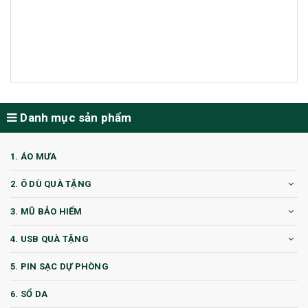
Danh mục sản phẩm
1. ÁO MƯA
2. Ô DÙ QUÀ TẶNG
3. MŨ BẢO HIỂM
4. USB QUÀ TẶNG
5. PIN SẠC DỰ PHÒNG
6. SỔ DA