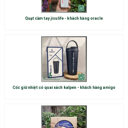
Quạt cầm tay jisulife - khách hàng oracle
Cốc giữ nhiệt có quai xách kalpen - khách hàng amigo