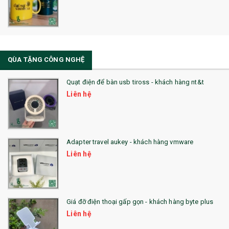
32. TÚI VẢI BỐ
33. MŨ LƯỠI TRAI
34. BÚT NHỚ DÒNG ĐỘC ĐÁO
QÙA TẶNG CÔNG NGHỆ
36. QUẠT NHỰA QUẢNG CÁO
Quạt điện để bàn usb tiross - khách hàng nt&t
QUÀ TẶNG KHUYẾN MẠI
Liên hệ
QUÀ TẶNG SX NHANH
QUÀ TẶNG HỘI THẢO
Adapter travel aukey - khách hàng vmware
QUÀ TẶNG CÔNG NGHỆ
Liên hệ
SẢN PHẨM ĐÃ THỰC HIỆN
QUÀ TẶNG SỨC KHỎE
Giá đỡ điện thoại gấp gọn - khách hàng byte plus
SẢN PHẨM MỚI 2021
Liên hệ
Sổ Sạc Đa Năng