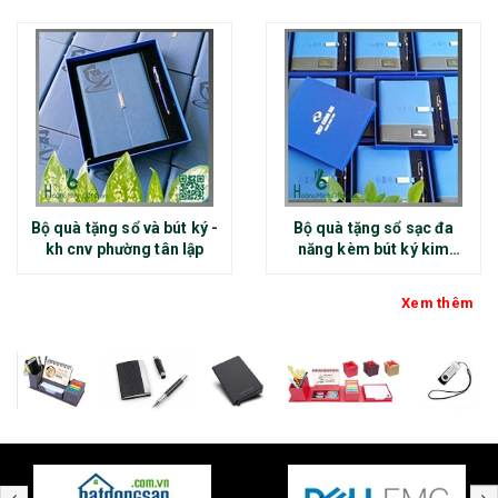
Bộ quà tặng sổ và bút ký -
Bộ quà tặng sổ sạc đa
kh cnv phường tân lập
năng kèm bút ký kim
loại - kh thép chính đại
Xem thêm