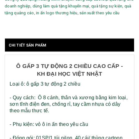
doanh nghiệp, dùng làm quà tặng khuyến mại, quà tặng sự kiện, quà
tặng quảng cáo, in ấn logo thương hiệu, sản xuất theo yêu cầu
CHI TIẾT SẢN PHẨM
Ô GẤP 3 TỰ ĐỘNG 2 CHIỀU CAO CẤP -
KH ĐẠI HỌC VIỆT NHẬT
Loại ô: ô gấp 3 tự động 2 chiều
- Quy cách: Ô 8 cánh, thân và xương bằng kim loại,
sơn tĩnh điện đen, chống rỉ, tay cầm nhựa có dây
theo mẫu thưc tế.
- Phụ kiện: vỏ ô in ấn theo yêu cầu
- Đóng gói: 01SP/1 túi nilon, 40 cái/ thùng cartoon.