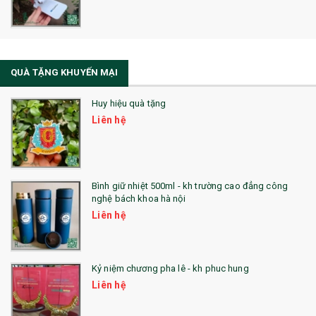
La Fonte
Sổ Sạc Đa Năng
QUÀ TẶNG KHUYẾN MẠI
Sổ Lò Xo
Huy hiệu quà tặng
Liên hệ
Bình giữ nhiệt 500ml - kh trường cao đẳng công
nghệ bách khoa hà nội
Liên hệ
Kỷ niệm chương pha lê - kh phuc hung
Liên hệ