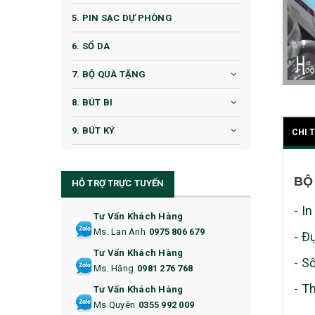
5. PIN SẠC DỰ PHÒNG
6. SỔ DA
7. BỘ QUÀ TẶNG
8. BÚT BI
9. BÚT KÝ
CHI 
10. CỐC QUÀ TẶNG
BỘ
HỖ TRỢ TRỰC TUYẾN
11. CỐC/BÌNH GIỮ NHIỆT
- I
12. BÌNH NƯỚC
Tư Vấn Khách Hàng
Ms. Lan Anh
0975 806 679
- Đ
13. QUÀ TẶNG CAO CẤP
Tư Vấn Khách Hàng
- S
Ms. Hằng
0981 276 768
14. HỘP/VÍ ĐỰNG NAMECARD
- T
Tư Vấn Khách Hàng
15. BỘ BẤM MÓNG
Ms Quyên
0355 992 009