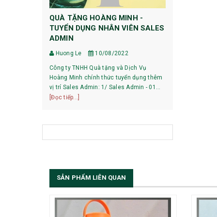
QUÀ TẶNG HOÀNG MINH -
HƯỚNG DẪ
TUYỂN DỤNG NHÂN VIÊN SALES
DỰ PHÒNG
ADMIN
Huong Le
Huong Le
10/08/2022
HƯỚNG DẪN 
Công ty TNHH Quà tặng và Dịch Vụ
XIAOMI 1, Pin mới mua về có phải sạc xả
Hoàng Minh chính thức tuyển dụng thêm
không? Với các dòng pin của Xiaomi hiện
vị trí Sales Admin: 1/ Sales Admin - 01
nay, việc làm
[Đọc tiếp...]
nhân viên làm việc tại trụ sở Hà Nội.
[Đọc tiếp...]
bạn có thể sử
SẢN PHẨM LIÊN QUAN