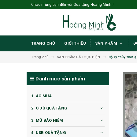
Chào mừng bạn đến với Quà tặng Hoàng Minh !
TRANG CHỦ
GIỚI THIỆU
SẢN PHẨM
Đ
Trang chủ
SẢN PHẨM ĐÃ THỰC HIỆN
Bộ Ly thủy tinh
Danh mục sản phẩm
1. ÁO MƯA
2. Ô DÙ QUÀ TẶNG
3. MŨ BẢO HIỂM
4. USB QUÀ TẶNG