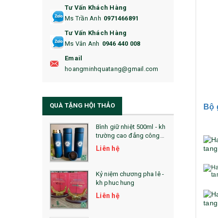
Tư Vấn Khách Hàng
16. BAO HỘ CHIẾU
Ms Trần Anh
0971466891
17. BA LÔ
Tư Vấn Khách Hàng
Ms Vân Anh
0946 440 008
18. ẤM CHÉN QUÀ TẶNG
Email
19. ĐỒNG HỒ TREO TƯỜNG
hoangminhquatang@gmail.com
21. ĐỒNG HỒ TRANH GHÉP
QUÀ TẶNG HỘI THẢO
22. ĐỒNG HỒ ĐỂ BÀN
Bộ 
23. QÙA TẶNG ĐỘC ĐÁO
Bình giữ nhiệt 500ml - kh
trường cao đẳng công
nghệ bách khoa hà nội
24. QÙA TẶNG PHA LÊ
Liên hệ
25. QUÀ TẶNG GLASSLOCK
Kỷ niệm chương pha lê -
kh phuc hung
26. QUÀ TẶNG LUMINARC
Liên hệ
28. BỘ ĐỒ ĂN CAO CẤP