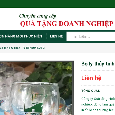
ƠN HÀNG MỚI THỰC HIỆN
LIÊN HỆ
 quà tặng Ocean - VIETHOME,JSC
Bộ ly thủy tin
Liên hệ
TỔNG QUAN
Công ty Quà tặng Hoà
nghiệp, dùng làm quà 
in ấn logo thương hiệ