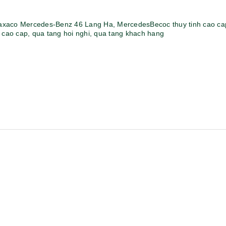
Ô gấp 3 bán tự động -
Cốc giữ nhiệt 500ml
kh viags
Liên hệ
Liên hệ
Đế để ipad remax rm
Chuột không dây 2.4g
600 in logo theo yêu cầu
hoco gm14 - cscv2025
Liên hệ
Liên hệ
Bộ quà tặng công nghệ
Pin sạc hoco j108 -
baseus - khách hàng
khách hàng nt&t
alphare
Liên hệ
Liên hệ
Lót chuột in logo -
Lót chuột in logo -
khách hàng vtc online
khách hàng commvault
Liên hệ
Liên hệ