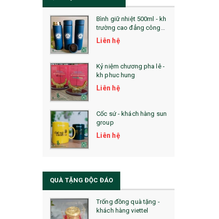
Bình giữ nhiệt 500ml - kh
trường cao đẳng công
nghệ bách khoa hà nội
Liên hệ
Kỷ niệm chương pha lê -
kh phuc hung
Liên hệ
Cốc sứ - khách hàng sun
group
Liên hệ
QUÀ TẶNG ĐỘC ĐÁO
Trống đồng quà tặng -
khách hàng viettel