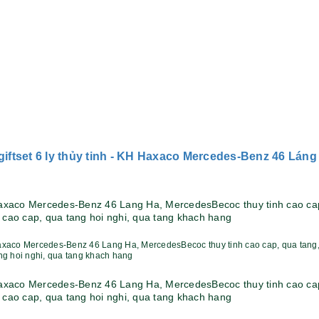
giftset 6 ly thủy tinh - KH Haxaco Mercedes-Benz 46 Láng
Bộ sổ bút cao cấp -
Bình thủy tinh lọc trà -
khách hàng evs
khách hàng div
Liên hệ
Liên hệ
Pin sạc dự phòng hoco
Bình nước thủy tinh có
j82 10.000mah - khách
dây xách
hàng nam thắng
Liên hệ
Liên hệ