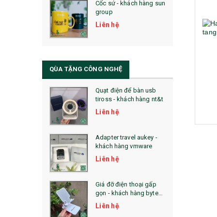
Cốc sứ - khách hàng sun
29. MÓC KHOÁ
group
31. TÚI VẢI KHÔNG DỆT
Liên hệ
32. TÚI VẢI BỐ
33. MŨ LƯỠI TRAI
QÙA TẶNG CÔNG NGHỆ
34. BÚT NHỚ DÒNG ĐỘC ĐÁO
Quạt điện để bàn usb
tiross - khách hàng nt&t
36. QUẠT NHỰA QUẢNG CÁO
Liên hệ
QUÀ TẶNG KHUYẾN MẠI
Adapter travel aukey -
QUÀ TẶNG SX NHANH
khách hàng vmware
Liên hệ
QUÀ TẶNG HỘI THẢO
QUÀ TẶNG CÔNG NGHỆ
Giá đỡ điện thoại gấp
gọn - khách hàng byte
SẢN PHẨM ĐÃ THỰC HIỆN
plus
Liên hệ