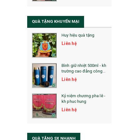
QUÀ TẶNG SỨC KHỎE
SẢN PHẨM MỚI 2021
QUÀ TẶNG KHUYẾN MẠI
Sổ Sạc Đa Năng
Huy hiệu quà tặng
La Fonte
Liên hệ
Sổ Sạc Đa Năng
Sổ Lò Xo
Bình giữ nhiệt 500ml - kh
trường cao đẳng công
nghệ bách khoa hà nội
Liên hệ
Kỷ niệm chương pha lê -
kh phuc hung
Liên hệ
QUÀ TẶNG SX NHANH