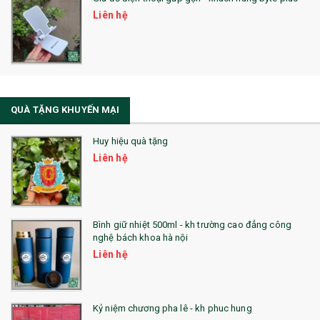
SẢN PHẨM MỚI 2021
Liên hệ
Sổ Sạc Đa Năng
La Fonte
Sổ Sạc Đa Năng
QUÀ TẶNG KHUYẾN MẠI
Sổ Lò Xo
Huy hiệu quà tặng
Liên hệ
Bình giữ nhiệt 500ml - kh trường cao đẳng công
nghệ bách khoa hà nội
Liên hệ
Kỷ niệm chương pha lê - kh phuc hung