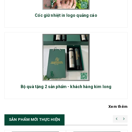
Cốc giữ nhiệt in logo quảng cáo
Bộ quà tặng 2 sản phẩm - khách hàng kim long
Xem thêm
SẢN PHẨM MỚI THỰC HIỆN