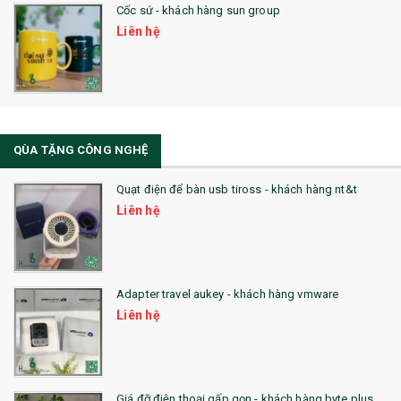
Cốc sứ - khách hàng sun group
31. TÚI VẢI KHÔNG DỆT
Liên hệ
32. TÚI VẢI BỐ
33. MŨ LƯỠI TRAI
34. BÚT NHỚ DÒNG ĐỘC ĐÁO
QÙA TẶNG CÔNG NGHỆ
36. QUẠT NHỰA QUẢNG CÁO
Quạt điện để bàn usb tiross - khách hàng nt&t
QUÀ TẶNG KHUYẾN MẠI
Liên hệ
QUÀ TẶNG SX NHANH
QUÀ TẶNG HỘI THẢO
Adapter travel aukey - khách hàng vmware
QUÀ TẶNG CÔNG NGHỆ
Liên hệ
SẢN PHẨM ĐÃ THỰC HIỆN
QUÀ TẶNG SỨC KHỎE
Giá đỡ điện thoại gấp gọn - khách hàng byte plus