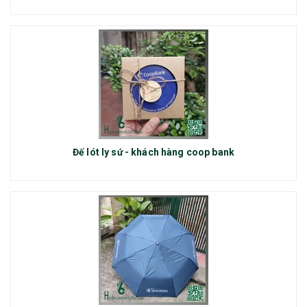
Đế lót ly sứ - khách hàng coop bank