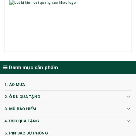
Danh mục sản phẩm
1. ÁO MƯA
2. Ô DÙ QUÀ TẶNG
3. MŨ BẢO HIỂM
4. USB QUÀ TẶNG
5. PIN SẠC DỰ PHÒNG