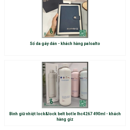
Sổ da gáy dán - khách hàng paloalto
Bình giữ nhiệt lock&lock belt botle lhc4267 490ml - khách
hàng giz