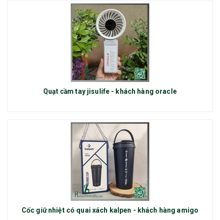
Quạt cầm tay jisulife - khách hàng oracle
Cốc giữ nhiệt có quai xách kalpen - khách hàng amigo