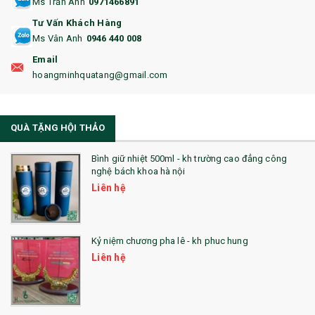
Ms Trần Anh
0971466891
17. BA LÔ
Tư Vấn Khách Hàng
Ms Vân Anh
0946 440 008
18. ẤM CHÉN QUÀ TẶNG
Email
19. ĐỒNG HỒ TREO TƯỜNG
hoangminhquatang@gmail.com
21. ĐỒNG HỒ TRANH GHÉP
QUÀ TẶNG HỘI THẢO
22. ĐỒNG HỒ ĐỂ BÀN
23. QÙA TẶNG ĐỘC ĐÁO
Bình giữ nhiệt 500ml - kh trường cao đẳng công
nghệ bách khoa hà nội
24. QÙA TẶNG PHA LÊ
Liên hệ
25. QUÀ TẶNG GLASSLOCK
26. QUÀ TẶNG LUMINARC
Kỷ niệm chương pha lê - kh phuc hung
Liên hệ
28. BỘ ĐỒ ĂN CAO CẤP
29. MÓC KHOÁ