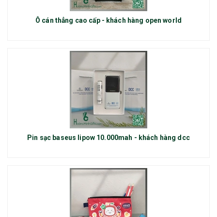
Ô cán thẳng cao cấp - khách hàng open world
Pin sạc baseus lipow 10.000mah - khách hàng dcc