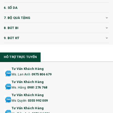
6. SỔ DA
7. BỘ QUÀ TẶNG
8. BÚT BI
9. BÚT KÝ
10. CỐC QUÀ TẶNG
HỖ TRỢ TRỰC TUYẾN
11. CỐC/BÌNH GIỮ NHIỆT
12. BÌNH NƯỚC
Tư Vấn Khách Hàng
Ms. Lan Anh
0975 806 679
13. QUÀ TẶNG CAO CẤP
Tư Vấn Khách Hàng
Ms. Hằng
0981 276 768
14. HỘP/VÍ ĐỰNG NAMECARD
Tư Vấn Khách Hàng
15. BỘ BẤM MÓNG
Ms Quyên
0355 992 009
Tư Vấn Khách Hàng
16. BAO HỘ CHIẾU