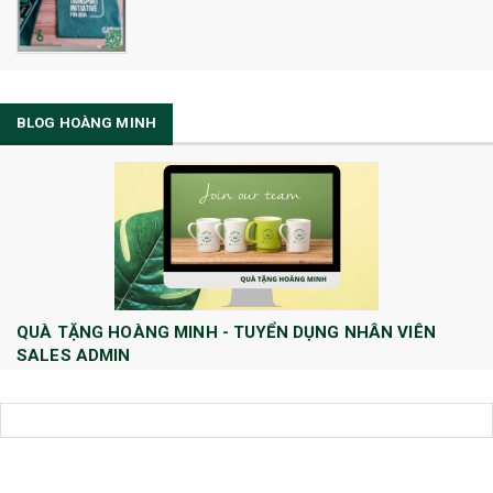
BLOG HOÀNG MINH
QUÀ TẶNG HOÀNG MINH - TUYỂN DỤNG NHÂN VIÊN
SALES ADMIN
Huong Le
10/08/2022
Công ty TNHH Quà tặng và Dịch Vụ Hoàng Minh chính thức tuyển dụng
thêm vị trí Sales Admin: 1/ Sales Admin - 01 nhân viên làm việc tại trụ
sở Hà Nội.
[Đọc tiếp...]