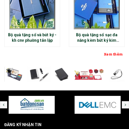
Bộ quà tặng sổ và bút ký -
Bộ quà tặng sổ sạc đa
kh cnv phường tân lập
năng kèm bút ký kim
loại - kh thép chính đại
Xem thêm
ĐĂNG KÝ NHẬN TIN