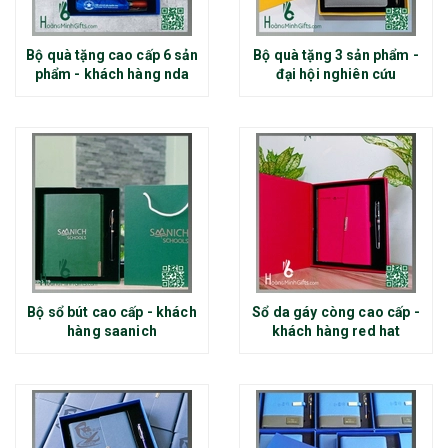
Bộ quà tặng cao cấp 6 sản
Bộ quà tặng 3 sản phẩm -
phẩm - khách hàng nda
đại hội nghiên cứu
Bộ sổ bút cao cấp - khách
Sổ da gáy còng cao cấp -
hàng saanich
khách hàng red hat