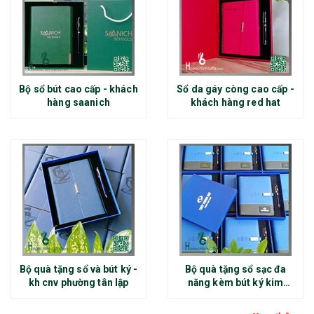
Bộ sổ bút cao cấp - khách
Sổ da gáy còng cao cấp -
hàng saanich
khách hàng red hat
Bộ quà tặng sổ và bút ký -
Bộ quà tặng sổ sạc đa
kh cnv phường tân lập
năng kèm bút ký kim
loại - kh thép chính đại