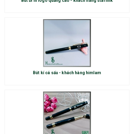
Bút bi in logo quảng cáo - khách hàng starlink
Bút kí cá sấu - khách hàng himlam