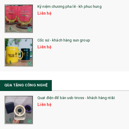
26. QUÀ TẶNG LUMINARC
Kỷ niệm chương pha lê - kh phuc hung
Liên hệ
28. BỘ ĐỒ ĂN CAO CẤP
29. MÓC KHOÁ
Cốc sứ - khách hàng sun group
31. TÚI VẢI KHÔNG DỆT
Liên hệ
32. TÚI VẢI BỐ
33. MŨ LƯỠI TRAI
34. BÚT NHỚ DÒNG ĐỘC ĐÁO
QÙA TẶNG CÔNG NGHỆ
36. QUẠT NHỰA QUẢNG CÁO
Quạt điện để bàn usb tiross - khách hàng nt&t
QUÀ TẶNG KHUYẾN MẠI
Liên hệ
QUÀ TẶNG SX NHANH
QUÀ TẶNG HỘI THẢO