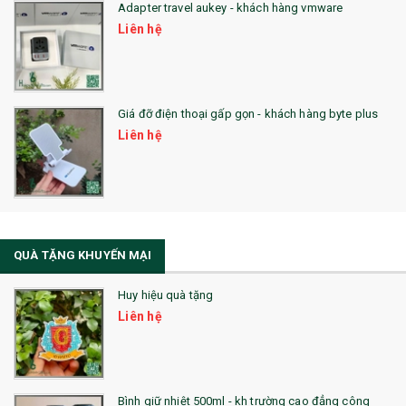
Adapter travel aukey - khách hàng vmware
QUÀ TẶNG CÔNG NGHỆ
Liên hệ
SẢN PHẨM ĐÃ THỰC HIỆN
QUÀ TẶNG SỨC KHỎE
Giá đỡ điện thoại gấp gọn - khách hàng byte plus
SẢN PHẨM MỚI 2021
Liên hệ
Sổ Sạc Đa Năng
La Fonte
Sổ Sạc Đa Năng
QUÀ TẶNG KHUYẾN MẠI
Sổ Lò Xo
Huy hiệu quà tặng
Liên hệ
Bình giữ nhiệt 500ml - kh trường cao đẳng công