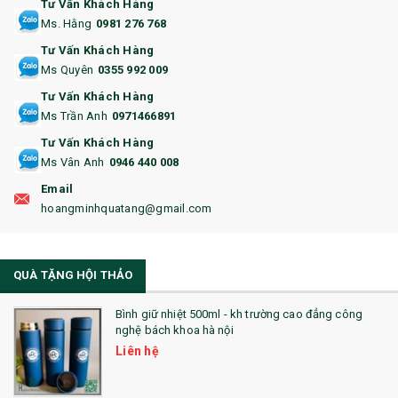
Tư Vấn Khách Hàng
Ms. Hằng
0981 276 768
14. HỘP/VÍ ĐỰNG NAMECARD
Tư Vấn Khách Hàng
15. BỘ BẤM MÓNG
Ms Quyên
0355 992 009
Tư Vấn Khách Hàng
16. BAO HỘ CHIẾU
Ms Trần Anh
0971466891
17. BA LÔ
Tư Vấn Khách Hàng
Ms Vân Anh
0946 440 008
18. ẤM CHÉN QUÀ TẶNG
Email
19. ĐỒNG HỒ TREO TƯỜNG
hoangminhquatang@gmail.com
21. ĐỒNG HỒ TRANH GHÉP
QUÀ TẶNG HỘI THẢO
22. ĐỒNG HỒ ĐỂ BÀN
23. QÙA TẶNG ĐỘC ĐÁO
Bình giữ nhiệt 500ml - kh trường cao đẳng công
nghệ bách khoa hà nội
24. QÙA TẶNG PHA LÊ
Liên hệ
25. QUÀ TẶNG GLASSLOCK