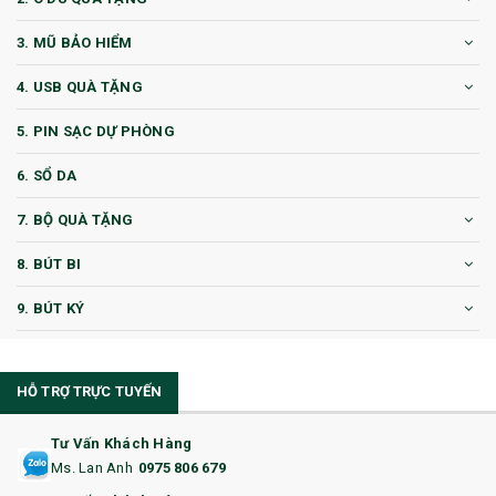
3. MŨ BẢO HIỂM
4. USB QUÀ TẶNG
5. PIN SẠC DỰ PHÒNG
6. SỔ DA
7. BỘ QUÀ TẶNG
8. BÚT BI
9. BÚT KÝ
10. CỐC QUÀ TẶNG
HỖ TRỢ TRỰC TUYẾN
11. CỐC/BÌNH GIỮ NHIỆT
12. BÌNH NƯỚC
Tư Vấn Khách Hàng
Ms. Lan Anh
0975 806 679
13. QUÀ TẶNG CAO CẤP