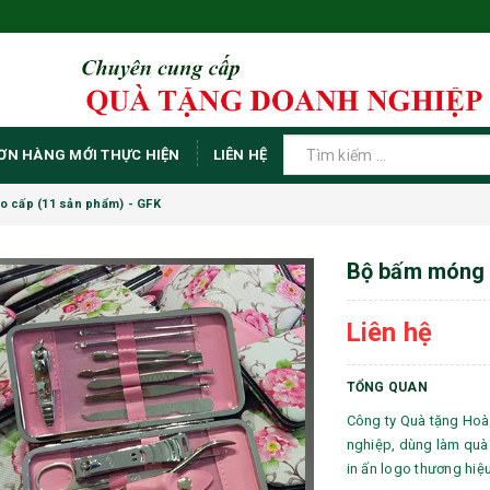
ƠN HÀNG MỚI THỰC HIỆN
LIÊN HỆ
 cấp (11 sản phẩm) - GFK
Bộ bấm móng c
Liên hệ
TỔNG QUAN
Công ty Quà tặng Hoà
nghiệp, dùng làm quà 
in ấn logo thương hiệ