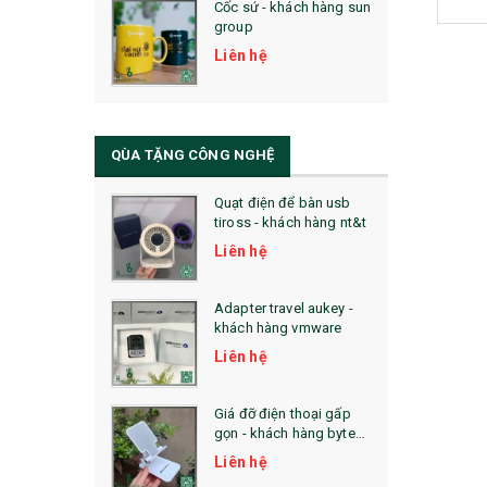
Cốc sứ - khách hàng sun
29. MÓC KHOÁ
group
31. TÚI VẢI KHÔNG DỆT
Liên hệ
32. TÚI VẢI BỐ
33. MŨ LƯỠI TRAI
QÙA TẶNG CÔNG NGHỆ
34. BÚT NHỚ DÒNG ĐỘC ĐÁO
Quạt điện để bàn usb
tiross - khách hàng nt&t
36. QUẠT NHỰA QUẢNG CÁO
Liên hệ
QUÀ TẶNG KHUYẾN MẠI
Adapter travel aukey -
QUÀ TẶNG SX NHANH
khách hàng vmware
Liên hệ
QUÀ TẶNG HỘI THẢO
QUÀ TẶNG CÔNG NGHỆ
Giá đỡ điện thoại gấp
gọn - khách hàng byte
SẢN PHẨM ĐÃ THỰC HIỆN
plus
Liên hệ