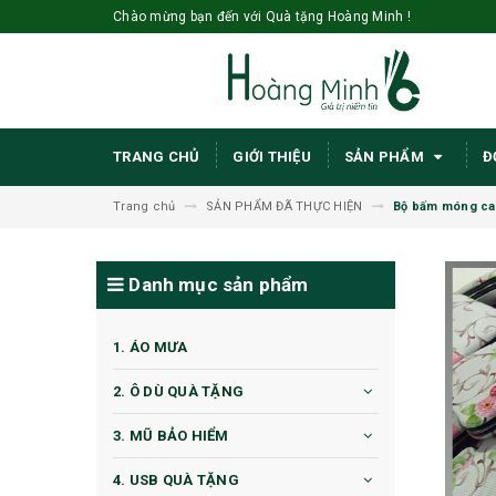
Chào mừng bạn đến với Quà tặng Hoàng Minh !
TRANG CHỦ
GIỚI THIỆU
SẢN PHẨM
Đ
Trang chủ
SẢN PHẨM ĐÃ THỰC HIỆN
Bộ bấm móng cao
Danh mục sản phẩm
1. ÁO MƯA
2. Ô DÙ QUÀ TẶNG
3. MŨ BẢO HIỂM
4. USB QUÀ TẶNG