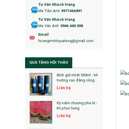
Tư Vấn Khách Hàng
16. BAO HỘ CHIẾU
Ms Trần Anh
0971466891
17. BA LÔ
Tư Vấn Khách Hàng
Ms Vân Anh
0946 440 008
18. ẤM CHÉN QUÀ TẶNG
Email
19. ĐỒNG HỒ TREO TƯỜNG
hoangminhquatang@gmail.com
21. ĐỒNG HỒ TRANH GHÉP
QUÀ TẶNG HỘI THẢO
22. ĐỒNG HỒ ĐỂ BÀN
23. QÙA TẶNG ĐỘC ĐÁO
Bình giữ nhiệt 500ml - kh
trường cao đẳng công
nghệ bách khoa hà nội
24. QÙA TẶNG PHA LÊ
Liên hệ
25. QUÀ TẶNG GLASSLOCK
Kỷ niệm chương pha lê -
kh phuc hung
26. QUÀ TẶNG LUMINARC
Liên hệ
28. BỘ ĐỒ ĂN CAO CẤP