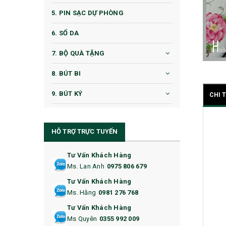
5. PIN SẠC DỰ PHÒNG
6. SỔ DA
7. BỘ QUÀ TẶNG
8. BÚT BI
9. BÚT KÝ
CHI 
10. CỐC QUÀ TẶNG
HỖ TRỢ TRỰC TUYẾN
11. CỐC/BÌNH GIỮ NHIỆT
12. BÌNH NƯỚC
Tư Vấn Khách Hàng
Ms. Lan Anh
0975 806 679
13. QUÀ TẶNG CAO CẤP
Tư Vấn Khách Hàng
Ms. Hằng
0981 276 768
14. HỘP/VÍ ĐỰNG NAMECARD
Tư Vấn Khách Hàng
15. BỘ BẤM MÓNG
Ms Quyên
0355 992 009