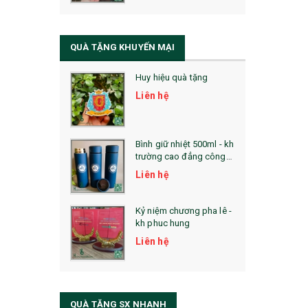
QUÀ TẶNG SỨC KHỎE
SẢN PHẨM MỚI 2021
QUÀ TẶNG KHUYẾN MẠI
Sổ Sạc Đa Năng
Huy hiệu quà tặng
La Fonte
Liên hệ
Sổ Sạc Đa Năng
Sổ Lò Xo
Bình giữ nhiệt 500ml - kh
trường cao đẳng công
nghệ bách khoa hà nội
Liên hệ
Kỷ niệm chương pha lê -
kh phuc hung
Liên hệ
QUÀ TẶNG SX NHANH