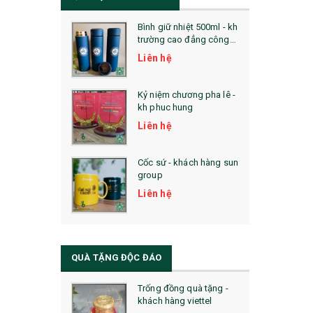
Bình giữ nhiệt 500ml - kh
trường cao đẳng công
nghệ bách khoa hà nội
Liên hệ
Kỷ niệm chương pha lê -
kh phuc hung
Liên hệ
Cốc sứ - khách hàng sun
group
Liên hệ
QUÀ TẶNG ĐỘC ĐÁO
Trống đồng quà tặng -
khách hàng viettel