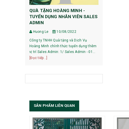
QUÀ TẶNG HOÀNG MINH -
HƯỚNG DẪ
TUYỂN DỤNG NHÂN VIÊN SALES
DỰ PHÒNG
ADMIN
Huong Le
Huong Le
10/08/2022
HƯỚNG DẪN 
Công ty TNHH Quà tặng và Dịch Vụ
XIAOMI 1, Pin mới mua về có phải sạc xả
Hoàng Minh chính thức tuyển dụng thêm
không? Với các dòng pin của Xiaomi hiện
vị trí Sales Admin: 1/ Sales Admin - 01
nay, việc làm
[Đọc tiếp...]
nhân viên làm việc tại trụ sở Hà Nội.
[Đọc tiếp...]
bạn có thể sử
SẢN PHẨM LIÊN QUAN