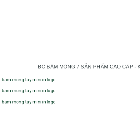
BỘ BẤM MÓNG 7 SẢN PHẨM CAO CẤP -
Bộ sổ bút cao cấp -
Bình thủy tinh lọc trà -
khách hàng evs
khách hàng div
Liên hệ
Liên hệ
Pin sạc dự phòng hoco
Bình nước thủy tinh có
j82 10.000mah - khách
dây xách
hàng nam thắng
Liên hệ
Liên hệ