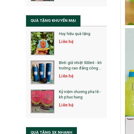
QUÀ TẶNG SỨC KHỎE
SẢN PHẨM MỚI 2021
QUÀ TẶNG KHUYẾN MẠI
Sổ Sạc Đa Năng
Huy hiệu quà tặng
La Fonte
Liên hệ
Sổ Sạc Đa Năng
Sổ Lò Xo
Bình giữ nhiệt 500ml - kh
trường cao đẳng công
nghệ bách khoa hà nội
Liên hệ
Kỷ niệm chương pha lê -
kh phuc hung
Liên hệ
QUÀ TẶNG SX NHANH