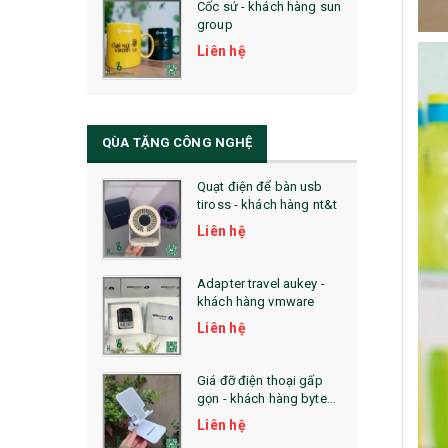
Cốc sứ - khách hàng sun
29. MÓC KHOÁ
group
31. TÚI VẢI KHÔNG DỆT
Liên hệ
32. TÚI VẢI BỐ
33. MŨ LƯỠI TRAI
QÙA TẶNG CÔNG NGHỆ
34. BÚT NHỚ DÒNG ĐỘC ĐÁO
Quạt điện để bàn usb
tiross - khách hàng nt&t
36. QUẠT NHỰA QUẢNG CÁO
Liên hệ
QUÀ TẶNG KHUYẾN MẠI
Adapter travel aukey -
QUÀ TẶNG SX NHANH
khách hàng vmware
Liên hệ
QUÀ TẶNG HỘI THẢO
QUÀ TẶNG CÔNG NGHỆ
Giá đỡ điện thoại gấp
gọn - khách hàng byte
SẢN PHẨM ĐÃ THỰC HIỆN
plus
Liên hệ