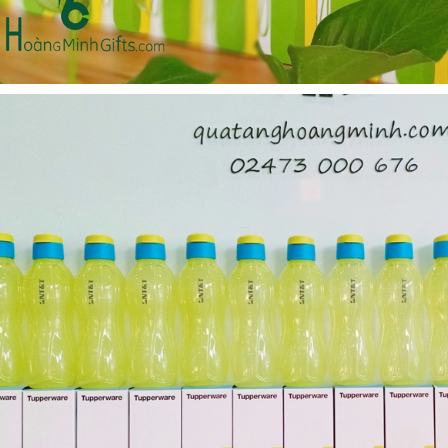
Cốc sứ - khách hàng sun
Bình thủy tinh lọc trà -
group
khách hàng div
Liên hệ
Liên hệ
Pin sạc dự phòng hoco
Bình nước thủy tinh có
j82 10.000mah - khách
dây xách
hàng nam thắng
Liên hệ
Liên hệ
Ô gấp 3 bán tự động -
Cốc giữ nhiệt 500ml
kh viags
Liên hệ
Liên hệ