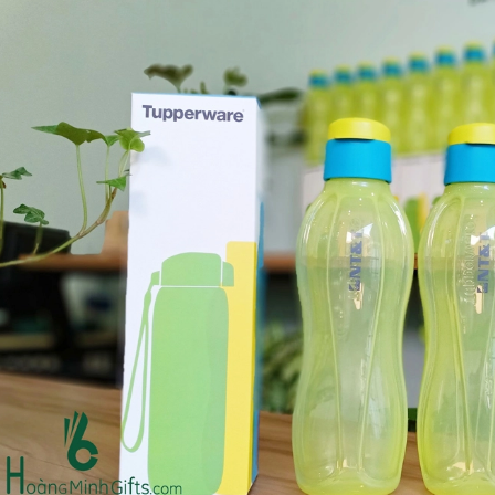
Bộ sổ bút cao cấp -
Bình thủy tinh lọc trà -
khách hàng evs
khách hàng div
Liên hệ
Liên hệ
Pin sạc dự phòng hoco
Bình nước thủy tinh có
j82 10.000mah - khách
dây xách
hàng nam thắng
Liên hệ
Liên hệ