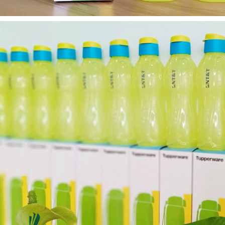
Ô gấp 3 bán tự động -
Cốc giữ nhiệt 500ml
kh viags
Liên hệ
Liên hệ
Đế để ipad remax rm
Chuột không dây 2.4g
600 in logo theo yêu cầu
hoco gm14 - cscv2025
Liên hệ
Liên hệ
Bộ quà tặng công nghệ
Pin sạc hoco j108 -
baseus - khách hàng
khách hàng nt&t
alphare
Liên hệ
Liên hệ
Lót chuột in logo -
Lót chuột in logo -
khách hàng vtc online
khách hàng commvault
Liên hệ
Liên hệ