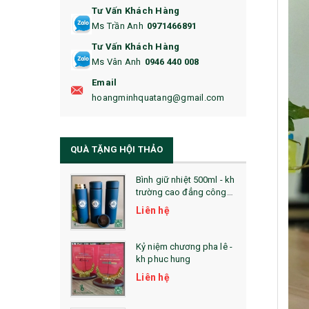
Tư Vấn Khách Hàng
16. BAO HỘ CHIẾU
Ms Trần Anh
0971466891
17. BA LÔ
Tư Vấn Khách Hàng
Ms Vân Anh
0946 440 008
18. ẤM CHÉN QUÀ TẶNG
Email
19. ĐỒNG HỒ TREO TƯỜNG
hoangminhquatang@gmail.com
21. ĐỒNG HỒ TRANH GHÉP
QUÀ TẶNG HỘI THẢO
22. ĐỒNG HỒ ĐỂ BÀN
23. QÙA TẶNG ĐỘC ĐÁO
Bình giữ nhiệt 500ml - kh
trường cao đẳng công
nghệ bách khoa hà nội
24. QÙA TẶNG PHA LÊ
Liên hệ
25. QUÀ TẶNG GLASSLOCK
Kỷ niệm chương pha lê -
kh phuc hung
26. QUÀ TẶNG LUMINARC
Liên hệ
28. BỘ ĐỒ ĂN CAO CẤP