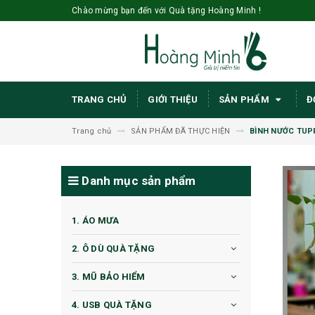
Chào mừng bạn đến với Quà tặng Hoàng Minh !
TRANG CHỦ
GIỚI THIỆU
SẢN PHẨM
Đ
Trang chủ
SẢN PHẨM ĐÃ THỰC HIỆN
BÌNH NƯỚC TUP
Danh mục sản phẩm
1. ÁO MƯA
2. Ô DÙ QUÀ TẶNG
3. MŨ BẢO HIỂM
4. USB QUÀ TẶNG