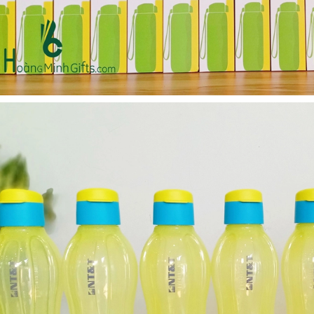
Bộ sổ bút cao cấp -
Cốc giữ nhiệt 500ml
khách hàng evs
Liên hệ
Liên hệ
Pin sạc dự phòng hoco
Pin sạc dự phòng hoco
j82 10.000mah - khách
j82 10.000mah - khách
hàng nam thắng
hàng synnex fpt
Liên hệ
Liên hệ
Bình nước thủy tinh có
Hộp namecard kim loại
dây xách
khắc logo
Liên hệ
Liên hệ
Hộp da cao cấp đựng
Loa bluetooth
rượu
soundcore ace a1 a3151