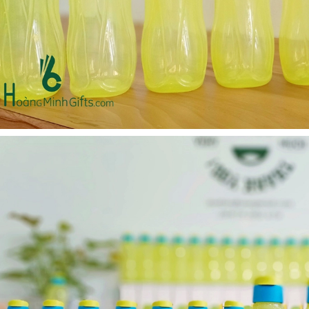
- kh cmc corporation
Liên hệ
Liên hệ
Mũ bảo hộ hàn quốc
Loa bluetooth kimiso
sseda - onehousing
bs02 - kh vicem
Liên hệ
Liên hệ
Vòng đeo tay cao su in
Móc khóa mica dẻo -
logo - khách hàng sun
khách hàng viện quản trị
kinh doanh
Liên hệ
Liên hệ