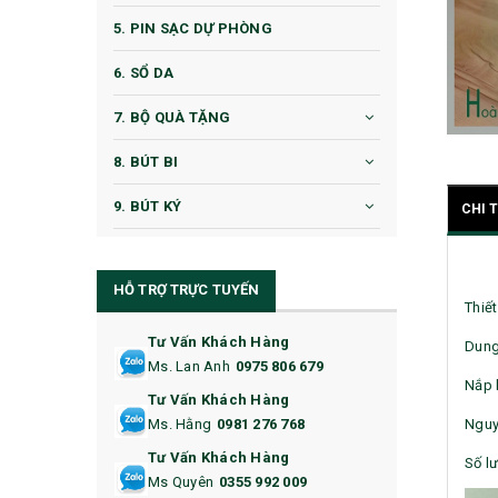
5. PIN SẠC DỰ PHÒNG
6. SỔ DA
7. BỘ QUÀ TẶNG
8. BÚT BI
9. BÚT KÝ
CHI 
10. CỐC QUÀ TẶNG
HỖ TRỢ TRỰC TUYẾN
11. CỐC/BÌNH GIỮ NHIỆT
Thiế
12. BÌNH NƯỚC
Tư Vấn Khách Hàng
Dung
Ms. Lan Anh
0975 806 679
13. QUÀ TẶNG CAO CẤP
Nắp b
Tư Vấn Khách Hàng
Nguy
Ms. Hằng
0981 276 768
14. HỘP/VÍ ĐỰNG NAMECARD
Tư Vấn Khách Hàng
Số lư
15. BỘ BẤM MÓNG
Ms Quyên
0355 992 009