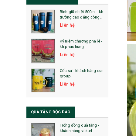
Bình giữ nhiệt 500ml - kh
trường cao đẳng công
nghệ bách khoa hà nội
Liên hệ
Kỷ niệm chương pha lê -
kh phuc hung
Liên hệ
Cốc sứ - khách hàng sun
group
Liên hệ
QUÀ TẶNG ĐỘC ĐÁO
Trống đồng quà tặng -
khách hàng viettel