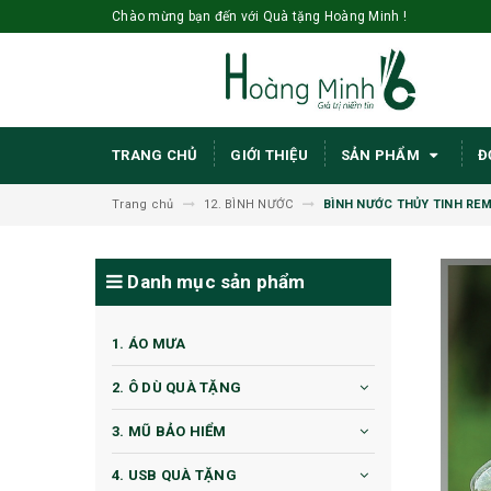
Chào mừng bạn đến với Quà tặng Hoàng Minh !
TRANG CHỦ
GIỚI THIỆU
SẢN PHẨM
Đ
Trang chủ
12. BÌNH NƯỚC
BÌNH NƯỚC THỦY TINH REM
Danh mục sản phẩm
1. ÁO MƯA
2. Ô DÙ QUÀ TẶNG
3. MŨ BẢO HIỂM
4. USB QUÀ TẶNG