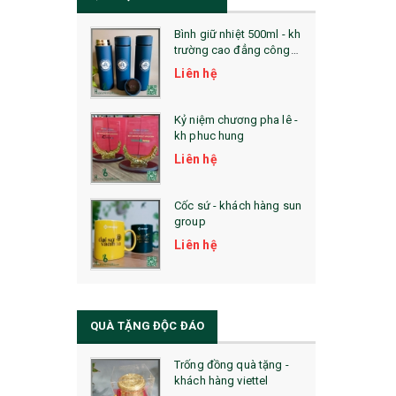
Bình giữ nhiệt 500ml - kh
trường cao đẳng công
nghệ bách khoa hà nội
Liên hệ
Kỷ niệm chương pha lê -
kh phuc hung
Liên hệ
Cốc sứ - khách hàng sun
group
Liên hệ
QUÀ TẶNG ĐỘC ĐÁO
Trống đồng quà tặng -
khách hàng viettel