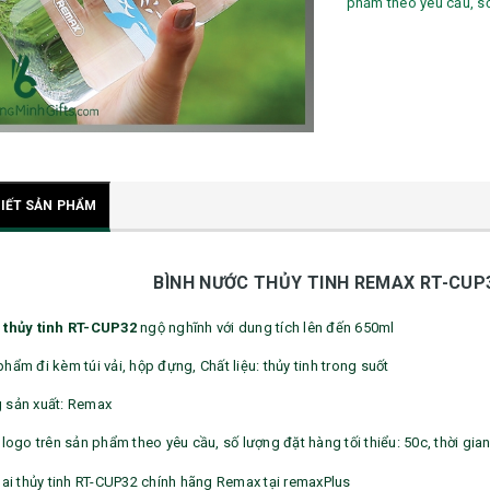
phẩm theo yêu cầu, số 
TIẾT SẢN PHẨM
BÌNH NƯỚC THỦY TINH REMAX RT-CUP
 thủy tinh RT-CUP32
ngộ nghĩnh với dung tích lên đến 650ml
hẩm đi kèm túi vải, hộp đựng, Chất liệu: thủy tinh trong suốt
 sản xuất: Remax
 logo trên sản phẩm theo yêu cầu, số lượng đặt hàng tối thiểu: 50c, thời gia