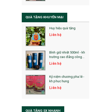
QUÀ TẶNG SỨC KHỎE
SẢN PHẨM MỚI 2021
QUÀ TẶNG KHUYẾN MẠI
Sổ Sạc Đa Năng
Huy hiệu quà tặng
La Fonte
Liên hệ
Sổ Sạc Đa Năng
Sổ Lò Xo
Bình giữ nhiệt 500ml - kh
trường cao đẳng công
nghệ bách khoa hà nội
Liên hệ
Kỷ niệm chương pha lê -
kh phuc hung
Liên hệ
QUÀ TẶNG SX NHANH