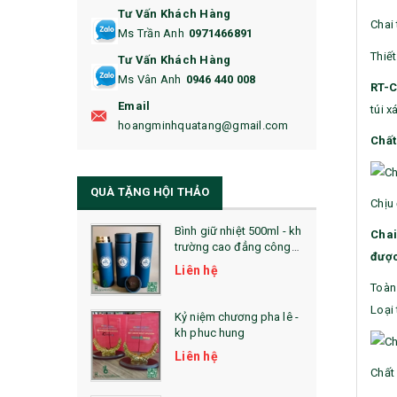
Tư Vấn Khách Hàng
16. BAO HỘ CHIẾU
Chai
Ms Trần Anh
0971466891
17. BA LÔ
Thiết
Tư Vấn Khách Hàng
Ms Vân Anh
0946 440 008
18. ẤM CHÉN QUÀ TẶNG
RT-
Email
túi x
19. ĐỒNG HỒ TREO TƯỜNG
hoangminhquatang@gmail.com
Chất
21. ĐỒNG HỒ TRANH GHÉP
QUÀ TẶNG HỘI THẢO
22. ĐỒNG HỒ ĐỂ BÀN
Chịu
23. QÙA TẶNG ĐỘC ĐÁO
Bình giữ nhiệt 500ml - kh
Chai
trường cao đẳng công
được
nghệ bách khoa hà nội
24. QÙA TẶNG PHA LÊ
Liên hệ
Toàn
25. QUÀ TẶNG GLASSLOCK
Loại 
Kỷ niệm chương pha lê -
kh phuc hung
26. QUÀ TẶNG LUMINARC
Liên hệ
28. BỘ ĐỒ ĂN CAO CẤP
Chất 