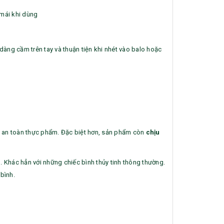
àng cầm trên tay và thuận tiện khi nhét vào balo hoặc
Pin sạc dự phòng hoco
Bộ sổ bút c
 an toàn thực phẩm. Đặc biệt hơn, sản phẩm còn
chịu
j82 10.000mah - khách
khách hàng
hàng synnex fpt
Liên hệ
Liên hệ
i
. Khác hẳn với những chiếc bình thủy tinh thông thường.
 bình.
Ô gấp 3 tự động - kh div
Bình giữ nh
- kh viettell
Liên hệ
Liên hệ