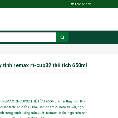
Thanh toán
y tinh remax rt-cup32 thể tích 650ml
 REMAX RT-CUP32 THỂ TÍCH 650ML Chai thủy tinh RT-
dung tích lên đến 650ml Sản phẩm đi kèm túi vải, hộp
tinh trong suốt Hãng sản xuất: Remax In ấn logo trên sản