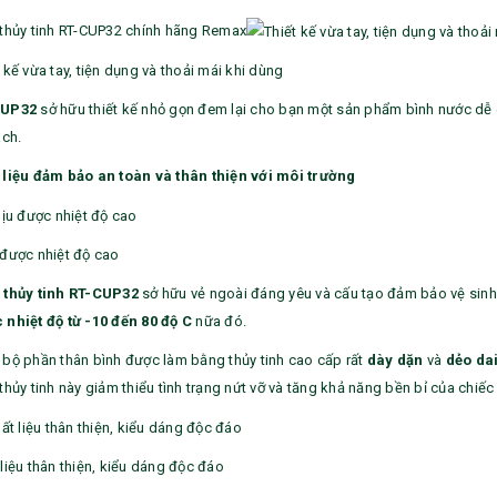
 thủy tinh RT-CUP32 chính hãng Remax
 kế vừa tay, tiện dụng và thoải mái khi dùng
CUP32
sở hữu thiết kế nhỏ gọn đem lại cho bạn một sản phẩm bình nước dễ d
ách.
 liệu đảm bảo an toàn và thân thiện với môi trường
 được nhiệt độ cao
Bộ sổ bút cao cấp -
Bình thủy tinh lọc trà -
 thủy tinh RT-CUP32
sở hữu vẻ ngoài đáng yêu và cấu tạo đảm bảo vệ sinh
khách hàng evs
khách hàng div
 nhiệt độ từ -10 đến 80 độ C
nữa đó.
Liên hệ
Liên hệ
 bộ phần thân bình được làm bằng thủy tinh cao cấp rất
dày dặn
và
dẻo da
thủy tinh này giảm thiểu tình trạng nứt vỡ và tăng khả năng bền bỉ của chiếc
Pin sạc dự phòng hoco
Bình nước thủy tinh có
j82 10.000mah - khách
dây xách
hàng nam thắng
Liên hệ
Liên hệ
liệu thân thiện, kiểu dáng độc đáo