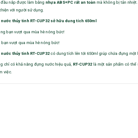
Ô gấp 3 bán tự động -
Cốc giữ nhiệt 500ml
 đầu nắp được làm bằng
nhựa ABS+PC rất an toàn
mà không bị tản nhiệt.
kh viags
Liên hệ
thiện với người sử dụng.
Liên hệ
 nước thủy tinh RT-CUP32 sở hữu dung tích 650ml
 bạn vượt qua mùa hè nóng bức!
 nước thủy tinh RT-CUP32
có dung tích lên tới 650ml giúp chứa đựng một 
Đế để ipad remax rm
Chuột không dây 2.4g
600 in logo theo yêu cầu
hoco gm14 - cscv2025
g chỉ có khả năng đựng nước hiệu quả,
RT-CUP32
là một sản phẩm có thể 
Liên hệ
Liên hệ
m việc.
Bộ quà tặng công nghệ
Pin sạc hoco j108 -
baseus - khách hàng
khách hàng nt&t
alphare
Liên hệ
Liên hệ
Lót chuột in logo -
Lót chuột in logo -
khách hàng vtc online
khách hàng commvault
Liên hệ
Liên hệ