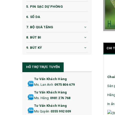
5. PIN SẠC DỰ PHÒNG
6. SỔ DA
7. BỘ QUÀ TẶNG
8. BÚT BI
9. BÚT KÝ
CHI 
10. CỐC QUÀ TẶNG
HỖ TRỢ TRỰC TUYẾN
11. CỐC/BÌNH GIỮ NHIỆT
Chai
12. BÌNH NƯỚC
Tư Vấn Khách Hàng
Ms. Lan Anh
0975 806 679
Sản p
13. QUÀ TẶNG CAO CẤP
Tư Vấn Khách Hàng
Hãng
Ms. Hằng
0981 276 768
14. HỘP/VÍ ĐỰNG NAMECARD
In ấn
Tư Vấn Khách Hàng
15. BỘ BẤM MÓNG
Ms Quyên
0355 992 009