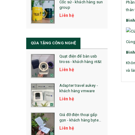
Cốc sứ - khách hàng sun
Phần
29. MÓC KHOÁ
group
thân 
31. TÚI VẢI KHÔNG DỆT
Liên hệ
Bình
32. TÚI VẢI BỐ
33. MŨ LƯỠI TRAI
Cùng
QÙA TẶNG CÔNG NGHỆ
34. BÚT NHỚ DÒNG ĐỘC ĐÁO
Bình
Quạt điện để bàn usb
tiross - khách hàng nt&t
Khôn
36. QUẠT NHỰA QUẢNG CÁO
Liên hệ
và là
QUÀ TẶNG KHUYẾN MẠI
Adapter travel aukey -
QUÀ TẶNG SX NHANH
khách hàng vmware
Liên hệ
QUÀ TẶNG HỘI THẢO
QUÀ TẶNG CÔNG NGHỆ
Giá đỡ điện thoại gấp
gọn - khách hàng byte
SẢN PHẨM ĐÃ THỰC HIỆN
plus
Liên hệ