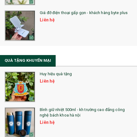
QUÀ TẶNG SỨC KHỎE
Giá đỡ điện thoại gấp gọn - khách hàng byte plus
SẢN PHẨM MỚI 2021
Liên hệ
Sổ Sạc Đa Năng
La Fonte
Sổ Sạc Đa Năng
QUÀ TẶNG KHUYẾN MẠI
Sổ Lò Xo
Huy hiệu quà tặng
Liên hệ
Bình giữ nhiệt 500ml - kh trường cao đẳng công
nghệ bách khoa hà nội
Liên hệ