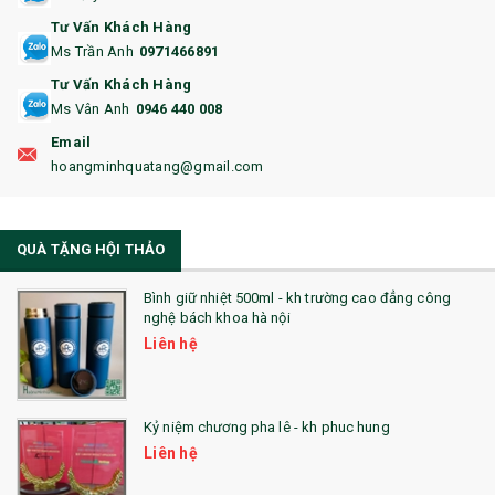
Tư Vấn Khách Hàng
16. BAO HỘ CHIẾU
Ms Trần Anh
0971466891
17. BA LÔ
Tư Vấn Khách Hàng
Ms Vân Anh
0946 440 008
18. ẤM CHÉN QUÀ TẶNG
Email
19. ĐỒNG HỒ TREO TƯỜNG
hoangminhquatang@gmail.com
21. ĐỒNG HỒ TRANH GHÉP
QUÀ TẶNG HỘI THẢO
22. ĐỒNG HỒ ĐỂ BÀN
23. QÙA TẶNG ĐỘC ĐÁO
Bình giữ nhiệt 500ml - kh trường cao đẳng công
nghệ bách khoa hà nội
24. QÙA TẶNG PHA LÊ
Liên hệ
25. QUÀ TẶNG GLASSLOCK
26. QUÀ TẶNG LUMINARC
Kỷ niệm chương pha lê - kh phuc hung
Liên hệ
28. BỘ ĐỒ ĂN CAO CẤP