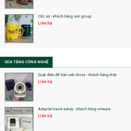
29. MÓC KHOÁ
Cốc sứ - khách hàng sun group
31. TÚI VẢI KHÔNG DỆT
Liên hệ
32. TÚI VẢI BỐ
33. MŨ LƯỠI TRAI
34. BÚT NHỚ DÒNG ĐỘC ĐÁO
QÙA TẶNG CÔNG NGHỆ
36. QUẠT NHỰA QUẢNG CÁO
Quạt điện để bàn usb tiross - khách hàng nt&t
QUÀ TẶNG KHUYẾN MẠI
Liên hệ
QUÀ TẶNG SX NHANH
QUÀ TẶNG HỘI THẢO
Adapter travel aukey - khách hàng vmware
QUÀ TẶNG CÔNG NGHỆ
Liên hệ
SẢN PHẨM ĐÃ THỰC HIỆN