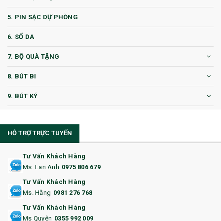
5. PIN SẠC DỰ PHÒNG
6. SỔ DA
7. BỘ QUÀ TẶNG
8. BÚT BI
9. BÚT KÝ
10. CỐC QUÀ TẶNG
HỖ TRỢ TRỰC TUYẾN
11. CỐC/BÌNH GIỮ NHIỆT
12. BÌNH NƯỚC
Tư Vấn Khách Hàng
Ms. Lan Anh
0975 806 679
13. QUÀ TẶNG CAO CẤP
Tư Vấn Khách Hàng
Ms. Hằng
0981 276 768
14. HỘP/VÍ ĐỰNG NAMECARD
Tư Vấn Khách Hàng
15. BỘ BẤM MÓNG
Ms Quyên
0355 992 009