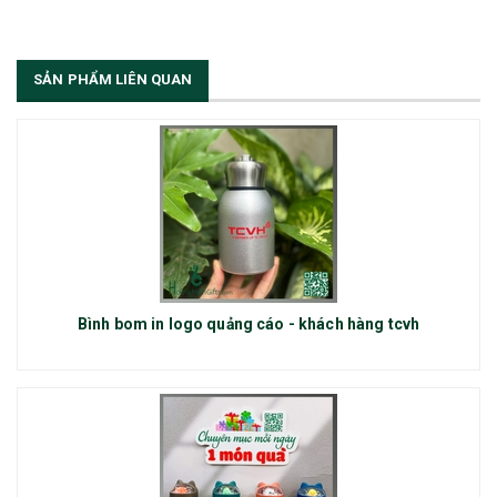
thêm vị trí Sales Admin: 1/ Sales Admin - 01 nhân viên làm việc tại trụ
sở Hà Nội.
[Đọc tiếp...]
SẢN PHẨM LIÊN QUAN
Bình bom in logo quảng cáo - khách hàng tcvh