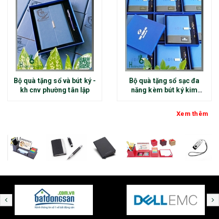
Bộ quà tặng sổ và bút ký -
Bộ quà tặng sổ sạc đa
kh cnv phường tân lập
năng kèm bút ký kim
loại - kh thép chính đại
Xem thêm