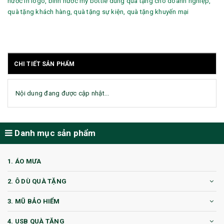
nước in logo, bình nước my bottle dùng quà tặng cho doanh nghiệp,
quà tặng khách hàng, quà tặng sự kiện, quà tặng khuyến mại
CHI TIẾT SẢN PHẨM
Nội dung đang được cập nhật...
Danh mục sản phẩm
1. ÁO MƯA
2. Ô DÙ QUÀ TẶNG
3. MŨ BẢO HIỂM
4. USB QUÀ TẶNG