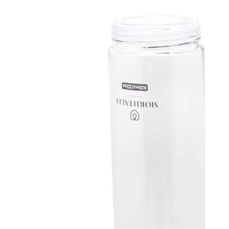
Ô gấp 3 bán tự động -
Cốc giữ nhiệt 500ml
kh viags
Liên hệ
Liên hệ
Đế để ipad remax rm
Chuột không dây 2.4g
600 in logo theo yêu cầu
hoco gm14 - cscv2025
Liên hệ
Liên hệ
Bộ quà tặng công nghệ
Pin sạc hoco j108 -
baseus - khách hàng
khách hàng nt&t
alphare
Liên hệ
Liên hệ
Lót chuột in logo -
Lót chuột in logo -
khách hàng vtc online
khách hàng commvault
Liên hệ
Liên hệ