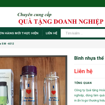
ƠN HÀNG MỚI THỰC HIỆN
LIÊN HỆ
ia SM -6512
Bình nhựa thể
Liên hệ
TỔNG QUAN
Công ty Quà tặng Hoà
nghiệp, dùng làm quà 
in ấn logo thương hiệ