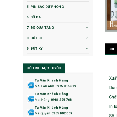
5. PIN SẠC DỰ PHÒNG
6. SỔ DA
7. BỘ QUÀ TẶNG
8. BÚT BI
9. BÚT KÝ
CHI 
10. CỐC QUÀ TẶNG
HỖ TRỢ TRỰC TUYẾN
11. CỐC/BÌNH GIỮ NHIỆT
Xuấ
12. BÌNH NƯỚC
Tư Vấn Khách Hàng
Ms. Lan Anh
0975 806 679
Dung
13. QUÀ TẶNG CAO CẤP
Tư Vấn Khách Hàng
Chất
Ms. Hằng
0981 276 768
14. HỘP/VÍ ĐỰNG NAMECARD
In l
Tư Vấn Khách Hàng
15. BỘ BẤM MÓNG
Ms Quyên
0355 992 009
Số l