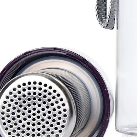
Bộ sổ bút cao cấp -
Cốc giữ nhiệt 500ml
khách hàng evs
Liên hệ
Liên hệ
Pin sạc dự phòng hoco
Pin sạc dự phòng hoco
j82 10.000mah - khách
j82 10.000mah - khách
hàng nam thắng
hàng synnex fpt
Liên hệ
Liên hệ
Bình nước thủy tinh có
Hộp namecard kim loại
dây xách
khắc logo
Liên hệ
Liên hệ
Hộp da cao cấp đựng
Loa bluetooth
rượu
soundcore ace a1 a3151