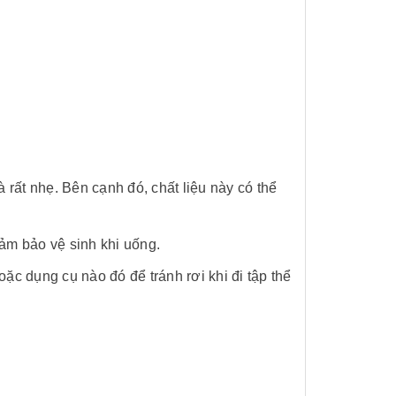
à rất nhẹ. Bên cạnh đó, chất liệu này có thể
Pin sạc dự phòng hoco
Bộ sổ bút c
đảm bảo vệ sinh khi uống.
j82 10.000mah - khách
khách hàng
hàng synnex fpt
Liên hệ
Liên hệ
ặc dụng cụ nào đó để tránh rơi khi đi tập thể
Ô gấp 3 tự động - kh div
Bình giữ nh
- kh viettell
Liên hệ
Liên hệ