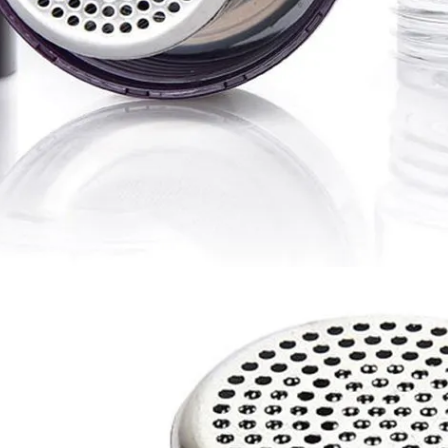
- kh cmc corporation
Liên hệ
Liên hệ
Mũ bảo hộ hàn quốc
Loa bluetooth kimiso
sseda - onehousing
bs02 - kh vicem
Liên hệ
Liên hệ
Vòng đeo tay cao su in
Móc khóa mica dẻo -
logo - khách hàng sun
khách hàng viện quản trị
kinh doanh
Liên hệ
Liên hệ