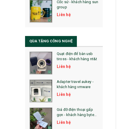
Cốc sứ - khách hàng sun
29. MÓC KHOÁ
group
31. TÚI VẢI KHÔNG DỆT
Liên hệ
32. TÚI VẢI BỐ
33. MŨ LƯỠI TRAI
QÙA TẶNG CÔNG NGHỆ
34. BÚT NHỚ DÒNG ĐỘC ĐÁO
Quạt điện để bàn usb
tiross - khách hàng nt&t
36. QUẠT NHỰA QUẢNG CÁO
Liên hệ
QUÀ TẶNG KHUYẾN MẠI
Adapter travel aukey -
QUÀ TẶNG SX NHANH
khách hàng vmware
Liên hệ
QUÀ TẶNG HỘI THẢO
QUÀ TẶNG CÔNG NGHỆ
Giá đỡ điện thoại gấp
gọn - khách hàng byte
SẢN PHẨM ĐÃ THỰC HIỆN
plus
Liên hệ