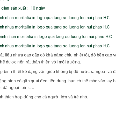
 gian sản xuất : 10 ngày
ất liệu nhựa cao cấp có khả năng chịu nhiệt tốt, độ bền cao v
chế được nên rất thân thiện với môi trường.
Bộ sổ bút cao cấp -
Bình thủy tinh lọc trà -
p bình thiết kế dạng vặn giúp không bị đổ nước ra ngoài và 
khách hàng evs
khách hàng div
Liên hệ
Liên hệ
ệng bình có gắn quai đeo tiện dụng, bạn có thể móc vào tay ho
, dã ngoại, pinic...
Pin sạc dự phòng hoco
Bình nước thủy tinh có
nh thích hợp dùng cho cả người lớn và trẻ nhỏ.
j82 10.000mah - khách
dây xách
hàng nam thắng
Liên hệ
Liên hệ