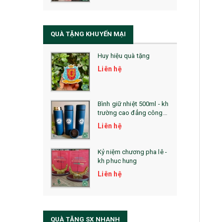
QUÀ TẶNG SỨC KHỎE
SẢN PHẨM MỚI 2021
QUÀ TẶNG KHUYẾN MẠI
Sổ Sạc Đa Năng
Huy hiệu quà tặng
La Fonte
Liên hệ
Sổ Sạc Đa Năng
Sổ Lò Xo
Bình giữ nhiệt 500ml - kh
trường cao đẳng công
nghệ bách khoa hà nội
Liên hệ
Kỷ niệm chương pha lê -
kh phuc hung
Liên hệ
QUÀ TẶNG SX NHANH