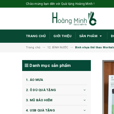
Chào mừng bạn đến với Quà tặng Hoàng Minh !
TRANG CHỦ
GIỚI THIỆU
SẢN PHẨM
Đ
Trang chủ
12. BÌNH NƯỚC
Bình nhựa thể thao Morital
Danh mục sản phẩm
1. ÁO MƯA
2. Ô DÙ QUÀ TẶNG
3. MŨ BẢO HIỂM
4. USB QUÀ TẶNG