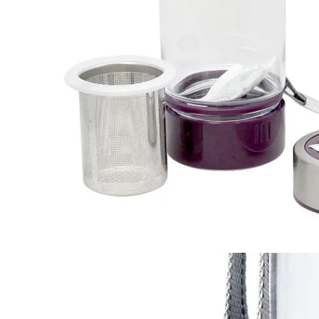
Cốc sứ - khách hàng sun
Bình thủy tinh lọc trà -
group
khách hàng div
Liên hệ
Liên hệ
Pin sạc dự phòng hoco
Bình nước thủy tinh có
j82 10.000mah - khách
dây xách
hàng nam thắng
Liên hệ
Liên hệ
Ô gấp 3 bán tự động -
Cốc giữ nhiệt 500ml
kh viags
Liên hệ
Liên hệ