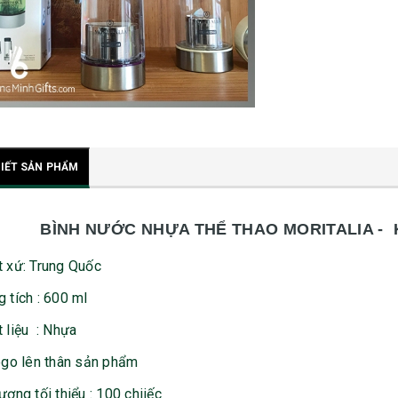
TIẾT SẢN PHẨM
BÌNH NƯỚC NHỰA THỂ THAO MORITALIA - 
t xứ: Trung Quốc
 tích : 600 ml
 liệu : Nhựa
ogo lên thân sản phẩm
ượng tối thiểu : 100 chiiếc