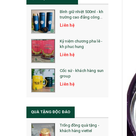
Bình giữ nhiệt 500ml - kh
trường cao đẳng công
nghệ bách khoa hà nội
Liên hệ
Kỷ niệm chương pha lê -
kh phuc hung
Liên hệ
Cốc sứ - khách hàng sun
group
Liên hệ
QUÀ TẶNG ĐỘC ĐÁO
Trống đồng quà tặng -
khách hàng viettel