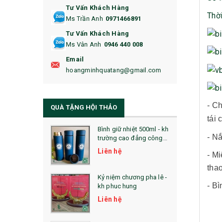
Tư Vấn Khách Hàng
16. BAO HỘ CHIẾU
Thời
Ms Trần Anh
0971466891
17. BA LÔ
Tư Vấn Khách Hàng
Ms Vân Anh
0946 440 008
18. ẤM CHÉN QUÀ TẶNG
Email
19. ĐỒNG HỒ TREO TƯỜNG
hoangminhquatang@gmail.com
21. ĐỒNG HỒ TRANH GHÉP
- Ch
QUÀ TẶNG HỘI THẢO
22. ĐỒNG HỒ ĐỂ BÀN
tái 
23. QÙA TẶNG ĐỘC ĐÁO
Bình giữ nhiệt 500ml - kh
- Nắ
trường cao đẳng công
nghệ bách khoa hà nội
24. QÙA TẶNG PHA LÊ
Liên hệ
- Mi
thao
25. QUÀ TẶNG GLASSLOCK
Kỷ niệm chương pha lê -
- Bì
kh phuc hung
26. QUÀ TẶNG LUMINARC
Liên hệ
28. BỘ ĐỒ ĂN CAO CẤP