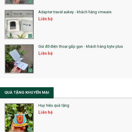
QUÀ TẶNG HỘI THẢO
Adapter travel aukey - khách hàng vmware
QUÀ TẶNG CÔNG NGHỆ
Liên hệ
SẢN PHẨM ĐÃ THỰC HIỆN
QUÀ TẶNG SỨC KHỎE
Giá đỡ điện thoại gấp gọn - khách hàng byte plus
SẢN PHẨM MỚI 2021
Liên hệ
Sổ Sạc Đa Năng
La Fonte
Sổ Sạc Đa Năng
QUÀ TẶNG KHUYẾN MẠI
Sổ Lò Xo
Huy hiệu quà tặng
Liên hệ