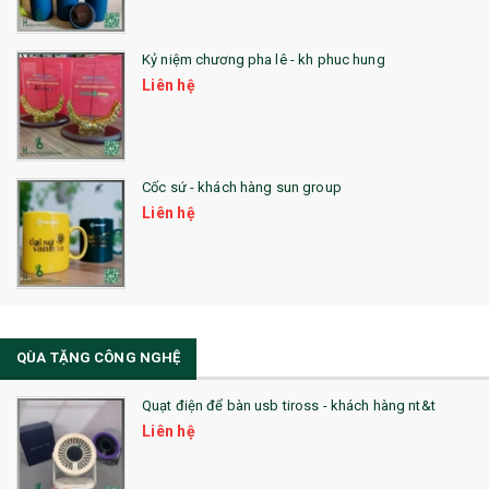
25. QUÀ TẶNG GLASSLOCK
26. QUÀ TẶNG LUMINARC
Kỷ niệm chương pha lê - kh phuc hung
Liên hệ
28. BỘ ĐỒ ĂN CAO CẤP
29. MÓC KHOÁ
Cốc sứ - khách hàng sun group
31. TÚI VẢI KHÔNG DỆT
Liên hệ
32. TÚI VẢI BỐ
33. MŨ LƯỠI TRAI
34. BÚT NHỚ DÒNG ĐỘC ĐÁO
QÙA TẶNG CÔNG NGHỆ
36. QUẠT NHỰA QUẢNG CÁO
Quạt điện để bàn usb tiross - khách hàng nt&t
QUÀ TẶNG KHUYẾN MẠI
Liên hệ
QUÀ TẶNG SX NHANH