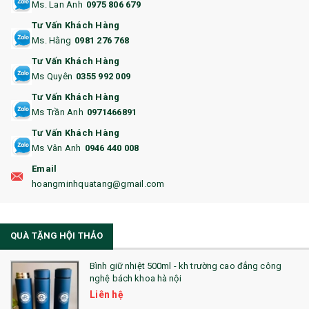
Ms. Lan Anh
0975 806 679
13. QUÀ TẶNG CAO CẤP
Tư Vấn Khách Hàng
Ms. Hằng
0981 276 768
14. HỘP/VÍ ĐỰNG NAMECARD
Tư Vấn Khách Hàng
15. BỘ BẤM MÓNG
Ms Quyên
0355 992 009
Tư Vấn Khách Hàng
16. BAO HỘ CHIẾU
Ms Trần Anh
0971466891
17. BA LÔ
Tư Vấn Khách Hàng
Ms Vân Anh
0946 440 008
18. ẤM CHÉN QUÀ TẶNG
Email
19. ĐỒNG HỒ TREO TƯỜNG
hoangminhquatang@gmail.com
21. ĐỒNG HỒ TRANH GHÉP
QUÀ TẶNG HỘI THẢO
22. ĐỒNG HỒ ĐỂ BÀN
23. QÙA TẶNG ĐỘC ĐÁO
Bình giữ nhiệt 500ml - kh trường cao đẳng công
nghệ bách khoa hà nội
24. QÙA TẶNG PHA LÊ
Liên hệ