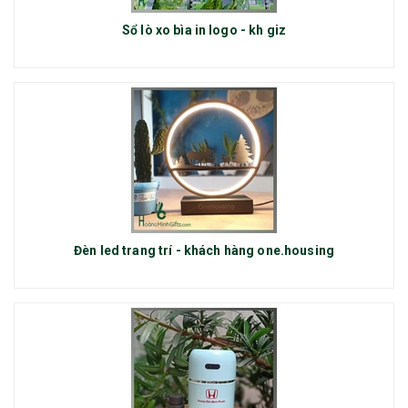
Sổ lò xo bìa in logo - kh giz
Đèn led trang trí - khách hàng one.housing