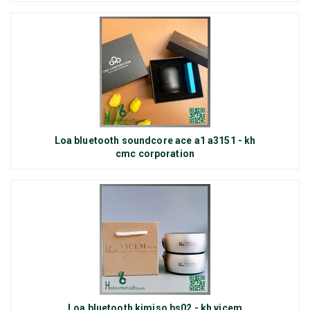
Loa bluetooth soundcore ace a1 a3151 - kh
cmc corporation
Loa bluetooth kimiso bs02 - kh vicem