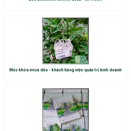
Móc khóa mica dẻo - khách hàng viện quản trị kinh doanh