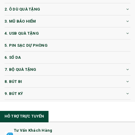
2. Ô DÙ QUÀ TẶNG
3. MŨ BẢO HIỂM
4. USB QUÀ TẶNG
5. PIN SẠC DỰ PHÒNG
6. SỔ DA
7. BỘ QUÀ TẶNG
8. BÚT BI
9. BÚT KÝ
10. CỐC QUÀ TẶNG
HỖ TRỢ TRỰC TUYẾN
11. CỐC/BÌNH GIỮ NHIỆT
12. BÌNH NƯỚC
Tư Vấn Khách Hàng