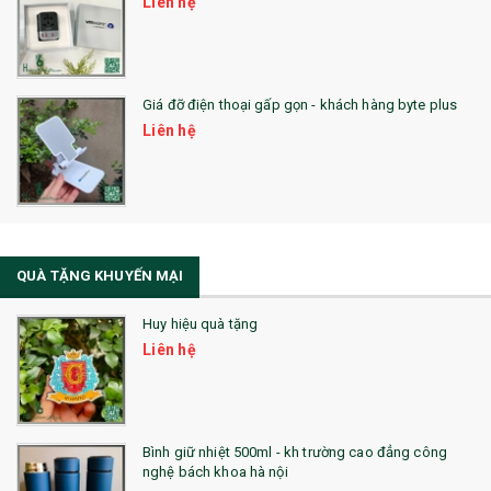
Liên hệ
SẢN PHẨM ĐÃ THỰC HIỆN
QUÀ TẶNG SỨC KHỎE
Giá đỡ điện thoại gấp gọn - khách hàng byte plus
SẢN PHẨM MỚI 2021
Liên hệ
Sổ Sạc Đa Năng
La Fonte
Sổ Sạc Đa Năng
QUÀ TẶNG KHUYẾN MẠI
Sổ Lò Xo
Huy hiệu quà tặng
Liên hệ
Bình giữ nhiệt 500ml - kh trường cao đẳng công
nghệ bách khoa hà nội