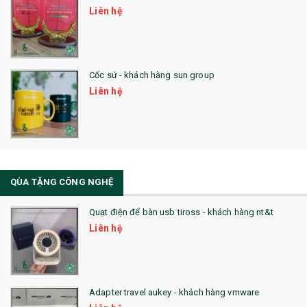
Liên hệ
28. BỘ ĐỒ ĂN CAO CẤP
29. MÓC KHOÁ
Cốc sứ - khách hàng sun group
31. TÚI VẢI KHÔNG DỆT
Liên hệ
32. TÚI VẢI BỐ
33. MŨ LƯỠI TRAI
34. BÚT NHỚ DÒNG ĐỘC ĐÁO
QÙA TẶNG CÔNG NGHỆ
36. QUẠT NHỰA QUẢNG CÁO
Quạt điện để bàn usb tiross - khách hàng nt&t
QUÀ TẶNG KHUYẾN MẠI
Liên hệ
QUÀ TẶNG SX NHANH
QUÀ TẶNG HỘI THẢO
Adapter travel aukey - khách hàng vmware
QUÀ TẶNG CÔNG NGHỆ