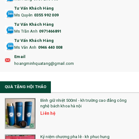
14. HỘP/VÍ ĐỰNG NAMECARD
Tư Vấn Khách Hàng
15. BỘ BẤM MÓNG
Ms Quyên
0355 992 009
Tư Vấn Khách Hàng
16. BAO HỘ CHIẾU
Ms Trần Anh
0971466891
17. BA LÔ
Tư Vấn Khách Hàng
Ms Vân Anh
0946 440 008
18. ẤM CHÉN QUÀ TẶNG
Email
19. ĐỒNG HỒ TREO TƯỜNG
hoangminhquatang@gmail.com
21. ĐỒNG HỒ TRANH GHÉP
QUÀ TẶNG HỘI THẢO
22. ĐỒNG HỒ ĐỂ BÀN
23. QÙA TẶNG ĐỘC ĐÁO
Bình giữ nhiệt 500ml - kh trường cao đẳng công
nghệ bách khoa hà nội
24. QÙA TẶNG PHA LÊ
Liên hệ
25. QUÀ TẶNG GLASSLOCK
26. QUÀ TẶNG LUMINARC
Kỷ niệm chương pha lê - kh phuc hung