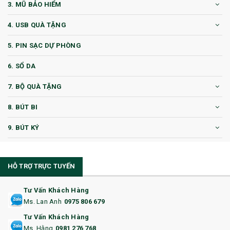
3. MŨ BẢO HIỂM
4. USB QUÀ TẶNG
5. PIN SẠC DỰ PHÒNG
6. SỔ DA
7. BỘ QUÀ TẶNG
8. BÚT BI
9. BÚT KÝ
10. CỐC QUÀ TẶNG
HỖ TRỢ TRỰC TUYẾN
11. CỐC/BÌNH GIỮ NHIỆT
12. BÌNH NƯỚC
Tư Vấn Khách Hàng
Ms. Lan Anh
0975 806 679
13. QUÀ TẶNG CAO CẤP
Tư Vấn Khách Hàng
Ms. Hằng
0981 276 768