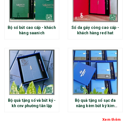
Bộ sổ bút cao cấp - khách
Sổ da gáy còng cao cấp -
hàng saanich
khách hàng red hat
Bộ quà tặng sổ và bút ký -
Bộ quà tặng sổ sạc đa
kh cnv phường tân lập
năng kèm bút ký kim
loại - kh thép chính đại
Xem thêm