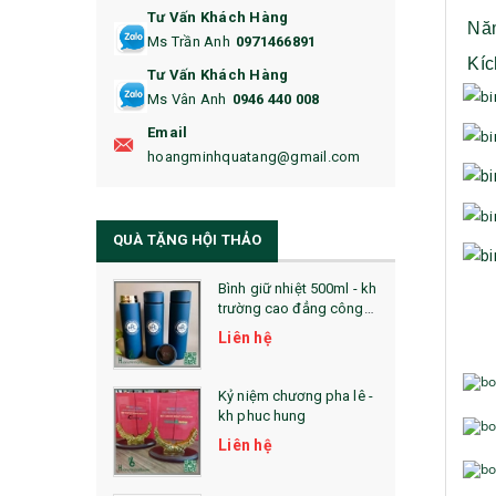
Tư Vấn Khách Hàng
16. BAO HỘ CHIẾU
Nă
Ms Trần Anh
0971466891
Kíc
17. BA LÔ
Tư Vấn Khách Hàng
Ms Vân Anh
0946 440 008
18. ẤM CHÉN QUÀ TẶNG
Email
19. ĐỒNG HỒ TREO TƯỜNG
hoangminhquatang@gmail.com
21. ĐỒNG HỒ TRANH GHÉP
QUÀ TẶNG HỘI THẢO
22. ĐỒNG HỒ ĐỂ BÀN
23. QÙA TẶNG ĐỘC ĐÁO
Bình giữ nhiệt 500ml - kh
trường cao đẳng công
nghệ bách khoa hà nội
24. QÙA TẶNG PHA LÊ
Liên hệ
25. QUÀ TẶNG GLASSLOCK
Kỷ niệm chương pha lê -
kh phuc hung
26. QUÀ TẶNG LUMINARC
Liên hệ
28. BỘ ĐỒ ĂN CAO CẤP