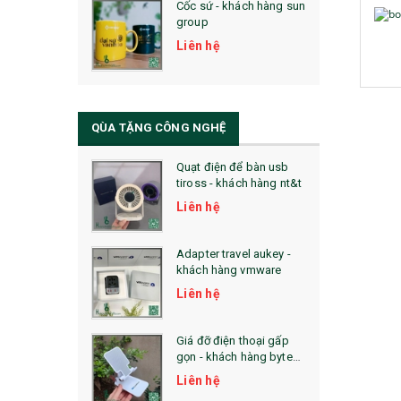
Cốc sứ - khách hàng sun
29. MÓC KHOÁ
group
31. TÚI VẢI KHÔNG DỆT
Liên hệ
32. TÚI VẢI BỐ
33. MŨ LƯỠI TRAI
QÙA TẶNG CÔNG NGHỆ
34. BÚT NHỚ DÒNG ĐỘC ĐÁO
Quạt điện để bàn usb
tiross - khách hàng nt&t
36. QUẠT NHỰA QUẢNG CÁO
Liên hệ
QUÀ TẶNG KHUYẾN MẠI
Adapter travel aukey -
QUÀ TẶNG SX NHANH
khách hàng vmware
Liên hệ
QUÀ TẶNG HỘI THẢO
QUÀ TẶNG CÔNG NGHỆ
Giá đỡ điện thoại gấp
gọn - khách hàng byte
SẢN PHẨM ĐÃ THỰC HIỆN
plus
Liên hệ