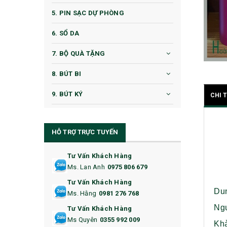
5. PIN SẠC DỰ PHÒNG
6. SỔ DA
7. BỘ QUÀ TẶNG
8. BÚT BI
9. BÚT KÝ
CHI 
10. CỐC QUÀ TẶNG
HỖ TRỢ TRỰC TUYẾN
11. CỐC/BÌNH GIỮ NHIỆT
12. BÌNH NƯỚC
Tư Vấn Khách Hàng
Ms. Lan Anh
0975 806 679
13. QUÀ TẶNG CAO CẤP
Tư Vấn Khách Hàng
Du
Ms. Hằng
0981 276 768
14. HỘP/VÍ ĐỰNG NAMECARD
Ngu
Tư Vấn Khách Hàng
15. BỘ BẤM MÓNG
Ms Quyên
0355 992 009
Khả