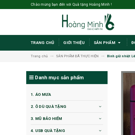
Chào mừng bạn đến với Quà tặng Hoàng Minh !
TRANG CHỦ
GIỚI THIỆU
SẢN PHẨM
Đ
Trang chủ
SẢN PHẨM ĐÃ THỰC HIỆN
Bình giữ nhiệt L
Danh mục sản phẩm
1. ÁO MƯA
2. Ô DÙ QUÀ TẶNG
3. MŨ BẢO HIỂM
4. USB QUÀ TẶNG