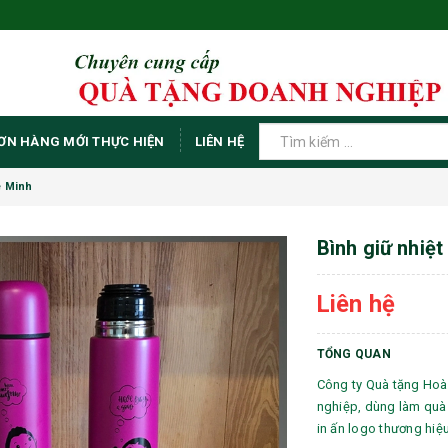
ƠN HÀNG MỚI THỰC HIỆN
LIÊN HỆ
ê Minh
Bình giữ nhiệt
Liên hệ
TỔNG QUAN
Công ty Quà tặng Hoà
nghiệp, dùng làm quà 
in ấn logo thương hiệ