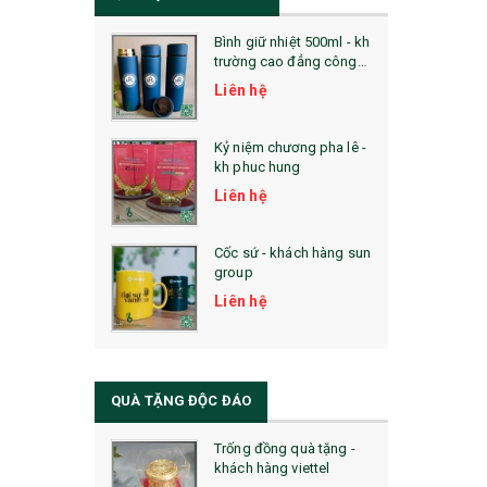
Bình giữ nhiệt 500ml - kh
trường cao đẳng công
nghệ bách khoa hà nội
Liên hệ
Kỷ niệm chương pha lê -
kh phuc hung
Liên hệ
Cốc sứ - khách hàng sun
group
Liên hệ
QUÀ TẶNG ĐỘC ĐÁO
Trống đồng quà tặng -
khách hàng viettel