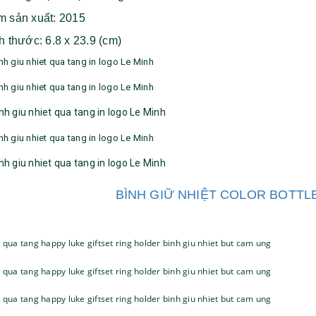
m sản xuất: 2015
h thước: 6.8 x 23.9 (cm)
Bộ sổ bút cao cấp -
Bình thủy tinh lọc trà -
BÌNH GIỮ NHIỆT COLOR BOTTLE
khách hàng evs
khách hàng div
Liên hệ
Liên hệ
Pin sạc dự phòng hoco
Bình nước thủy tinh có
j82 10.000mah - khách
dây xách
hàng nam thắng
Liên hệ
Liên hệ