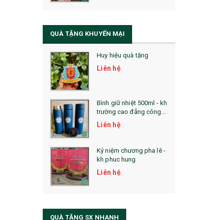
QUÀ TẶNG SỨC KHỎE
SẢN PHẨM MỚI 2021
QUÀ TẶNG KHUYẾN MẠI
Sổ Sạc Đa Năng
Huy hiệu quà tặng
La Fonte
Liên hệ
Sổ Sạc Đa Năng
Sổ Lò Xo
Bình giữ nhiệt 500ml - kh
trường cao đẳng công
nghệ bách khoa hà nội
Liên hệ
Kỷ niệm chương pha lê -
kh phuc hung
Liên hệ
QUÀ TẶNG SX NHANH