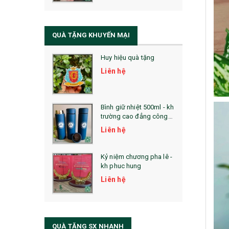
QUÀ TẶNG SỨC KHỎE
SẢN PHẨM MỚI 2021
QUÀ TẶNG KHUYẾN MẠI
Sổ Sạc Đa Năng
Huy hiệu quà tặng
La Fonte
Liên hệ
Sổ Sạc Đa Năng
Sổ Lò Xo
Bình giữ nhiệt 500ml - kh
trường cao đẳng công
nghệ bách khoa hà nội
Liên hệ
Kỷ niệm chương pha lê -
kh phuc hung
Liên hệ
QUÀ TẶNG SX NHANH