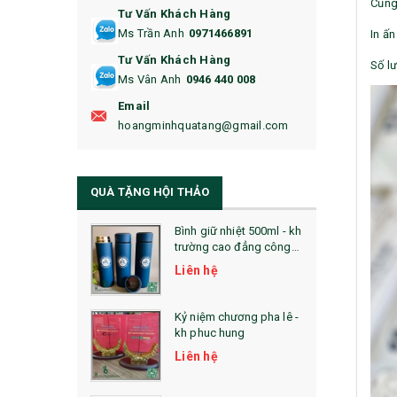
Cũng
Tư Vấn Khách Hàng
16. BAO HỘ CHIẾU
Ms Trần Anh
0971466891
In ấ
17. BA LÔ
Tư Vấn Khách Hàng
Số lư
Ms Vân Anh
0946 440 008
18. ẤM CHÉN QUÀ TẶNG
Email
19. ĐỒNG HỒ TREO TƯỜNG
hoangminhquatang@gmail.com
21. ĐỒNG HỒ TRANH GHÉP
QUÀ TẶNG HỘI THẢO
22. ĐỒNG HỒ ĐỂ BÀN
23. QÙA TẶNG ĐỘC ĐÁO
Bình giữ nhiệt 500ml - kh
trường cao đẳng công
nghệ bách khoa hà nội
24. QÙA TẶNG PHA LÊ
Liên hệ
25. QUÀ TẶNG GLASSLOCK
Kỷ niệm chương pha lê -
kh phuc hung
26. QUÀ TẶNG LUMINARC
Liên hệ
28. BỘ ĐỒ ĂN CAO CẤP