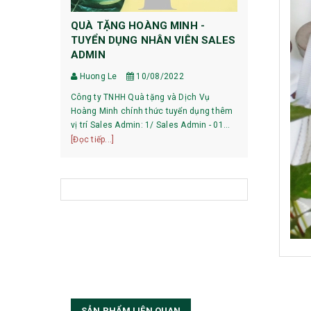
QUÀ TẶNG HOÀNG MINH -
HƯỚNG DẪ
TUYỂN DỤNG NHÂN VIÊN SALES
DỰ PHÒNG
ADMIN
Huong Le
Huong Le
10/08/2022
HƯỚNG DẪN 
Công ty TNHH Quà tặng và Dịch Vụ
XIAOMI 1, Pin mới mua về có phải sạc xả
Hoàng Minh chính thức tuyển dụng thêm
không? Với các dòng pin của Xiaomi hiện
vị trí Sales Admin: 1/ Sales Admin - 01
nay, việc làm
[Đọc tiếp...]
nhân viên làm việc tại trụ sở Hà Nội.
[Đọc tiếp...]
bạn có thể sử
SẢN PHẨM LIÊN QUAN