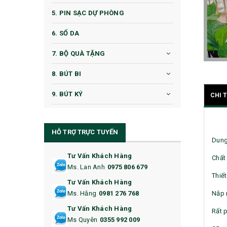
5. PIN SẠC DỰ PHÒNG
6. SỔ DA
7. BỘ QUÀ TẶNG
8. BÚT BI
9. BÚT KÝ
CHI 
10. CỐC QUÀ TẶNG
HỖ TRỢ TRỰC TUYẾN
11. CỐC/BÌNH GIỮ NHIỆT
Dung
12. BÌNH NƯỚC
Tư Vấn Khách Hàng
Chất 
Ms. Lan Anh
0975 806 679
13. QUÀ TẶNG CAO CẤP
Thiế
Tư Vấn Khách Hàng
Nắp n
Ms. Hằng
0981 276 768
14. HỘP/VÍ ĐỰNG NAMECARD
Tư Vấn Khách Hàng
Rất 
15. BỘ BẤM MÓNG
Ms Quyên
0355 992 009