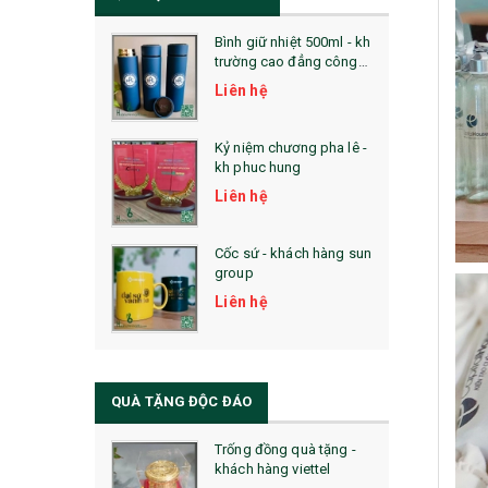
Bình giữ nhiệt 500ml - kh
trường cao đẳng công
nghệ bách khoa hà nội
Liên hệ
Kỷ niệm chương pha lê -
kh phuc hung
Liên hệ
Cốc sứ - khách hàng sun
group
Liên hệ
QUÀ TẶNG ĐỘC ĐÁO
Trống đồng quà tặng -
khách hàng viettel