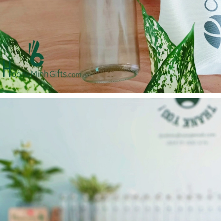
Cốc sứ - khách hàng sun
Bình thủy tinh lọc trà -
group
khách hàng div
Liên hệ
Liên hệ
Pin sạc dự phòng hoco
Bình nước thủy tinh có
j82 10.000mah - khách
dây xách
hàng nam thắng
Liên hệ
Liên hệ
Ô gấp 3 bán tự động -
Cốc giữ nhiệt 500ml
kh viags
Liên hệ
Liên hệ