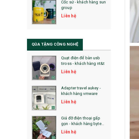
Cốc sứ - khách hàng sun
29. MÓC KHOÁ
group
31. TÚI VẢI KHÔNG DỆT
Liên hệ
32. TÚI VẢI BỐ
33. MŨ LƯỠI TRAI
QÙA TẶNG CÔNG NGHỆ
34. BÚT NHỚ DÒNG ĐỘC ĐÁO
Quạt điện để bàn usb
tiross - khách hàng nt&t
36. QUẠT NHỰA QUẢNG CÁO
Liên hệ
QUÀ TẶNG KHUYẾN MẠI
Adapter travel aukey -
QUÀ TẶNG SX NHANH
khách hàng vmware
Liên hệ
QUÀ TẶNG HỘI THẢO
QUÀ TẶNG CÔNG NGHỆ
Giá đỡ điện thoại gấp
gọn - khách hàng byte
SẢN PHẨM ĐÃ THỰC HIỆN
plus
Liên hệ