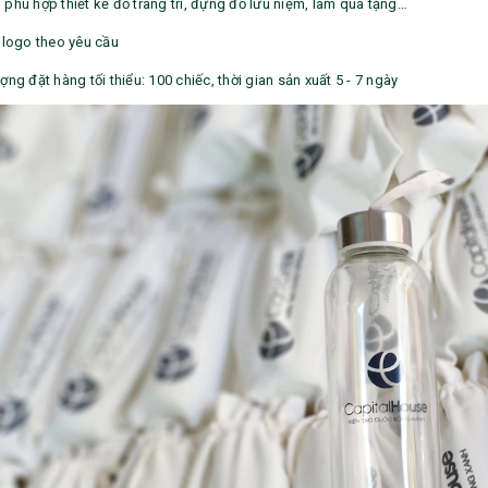
 phù hợp thiết kế đồ trang trí, đựng đồ lưu niệm, làm quà tặng…
n logo theo yêu cầu
ợng đặt hàng tối thiểu: 100 chiếc, thời gian sản xuất 5 - 7 ngày
Bộ sổ bút cao cấp -
Bình thủy tinh lọc trà -
khách hàng evs
khách hàng div
Liên hệ
Liên hệ
Pin sạc dự phòng hoco
Bình nước thủy tinh có
j82 10.000mah - khách
dây xách
hàng nam thắng
Liên hệ
Liên hệ