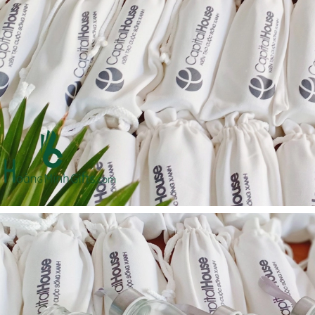
- kh cmc corporation
Liên hệ
Liên hệ
Mũ bảo hộ hàn quốc
Loa bluetooth kimiso
sseda - onehousing
bs02 - kh vicem
Liên hệ
Liên hệ
Vòng đeo tay cao su in
Móc khóa mica dẻo -
logo - khách hàng sun
khách hàng viện quản trị
kinh doanh
Liên hệ
Liên hệ