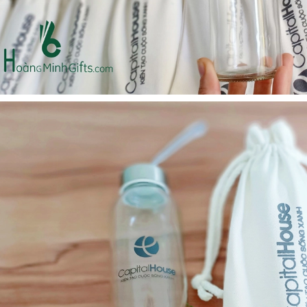
Ô gấp 3 bán tự động -
Cốc giữ nhiệt 500ml
kh viags
Liên hệ
Liên hệ
Đế để ipad remax rm
Chuột không dây 2.4g
600 in logo theo yêu cầu
hoco gm14 - cscv2025
Liên hệ
Liên hệ
Bộ quà tặng công nghệ
Pin sạc hoco j108 -
baseus - khách hàng
khách hàng nt&t
alphare
Liên hệ
Liên hệ
Lót chuột in logo -
Lót chuột in logo -
khách hàng vtc online
khách hàng commvault
Liên hệ
Liên hệ