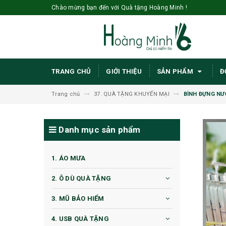
Chào mừng bạn đến với Quà tặng Hoàng Minh !
TRANG CHỦ
GIỚI THIỆU
SẢN PHẨM
Đ
Trang chủ
37. QUÀ TẶNG KHUYẾN MẠI
BÌNH ĐỰNG NƯ
Danh mục sản phẩm
1. ÁO MƯA
2. Ô DÙ QUÀ TẶNG
3. MŨ BẢO HIỂM
4. USB QUÀ TẶNG