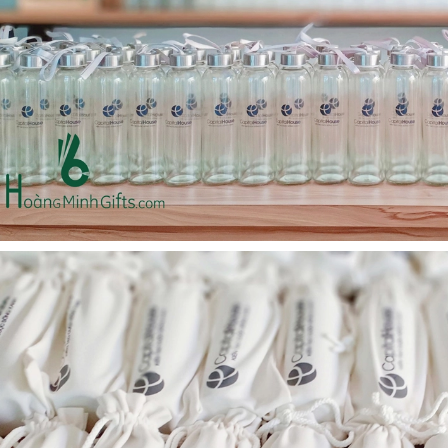
Bộ sổ bút cao cấp -
Cốc giữ nhiệt 500ml
khách hàng evs
Liên hệ
Liên hệ
Pin sạc dự phòng hoco
Pin sạc dự phòng hoco
j82 10.000mah - khách
j82 10.000mah - khách
hàng nam thắng
hàng synnex fpt
Liên hệ
Liên hệ
Bình nước thủy tinh có
Hộp namecard kim loại
dây xách
khắc logo
Liên hệ
Liên hệ
Hộp da cao cấp đựng
Loa bluetooth
rượu
soundcore ace a1 a3151