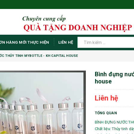
ƠN HÀNG MỚI THỰC HIỆN
LIÊN HỆ
ỚC THỦY TINH MYBOTTLE - KH CAPITAL HOUSE
Bình đựng nước
house
Liên hệ
TỔNG QUAN
BÌNH ĐỰNG NƯỚC THỦY
Chất liệu: Thủy tinh d