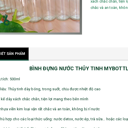
xách chắc chắn, tiện 
chắc và an toàn, không
TIẾT SẢN PHẨM
BÌNH ĐỰNG NƯỚC THỦY TINH MYBOTTLE
 tích: 500ml
liệu: Thủy tinh dày bóng, trong suốt, chịu được nhiệt độ cao
t kế dây xách chắc chắn, tiện lợi mang theo bên mình
hựa viền kim loại vặn rất chắc và an toàn, không bị rỉ nước
phù hợp cho các loại thức uống: nước detox, nước ép, trà sữa… hoặc các lo