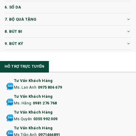
6. SỔ DA
7. BỘ QUÀ TẶNG
8. BÚT BI
9. BÚT KÝ
10. CỐC QUÀ TẶNG
HỖ TRỢ TRỰC TUYẾN
11. CỐC/BÌNH GIỮ NHIỆT
12. BÌNH NƯỚC
Tư Vấn Khách Hàng
Ms. Lan Anh
0975 806 679
13. QUÀ TẶNG CAO CẤP
Tư Vấn Khách Hàng
Ms. Hằng
0981 276 768
14. HỘP/VÍ ĐỰNG NAMECARD
Tư Vấn Khách Hàng
15. BỘ BẤM MÓNG
Ms Quyên
0355 992 009
Tư Vấn Khách Hàng
16. BAO HỘ CHIẾU
Ms Trần Anh
0971466891