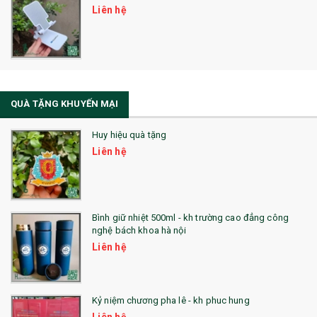
Liên hệ
Sổ Sạc Đa Năng
La Fonte
Sổ Sạc Đa Năng
QUÀ TẶNG KHUYẾN MẠI
Sổ Lò Xo
Huy hiệu quà tặng
Liên hệ
Bình giữ nhiệt 500ml - kh trường cao đẳng công
nghệ bách khoa hà nội
Liên hệ
Kỷ niệm chương pha lê - kh phuc hung