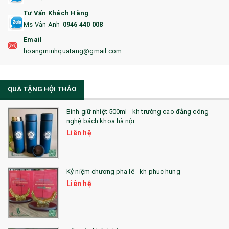
17. BA LÔ
Tư Vấn Khách Hàng
Ms Vân Anh
0946 440 008
18. ẤM CHÉN QUÀ TẶNG
Email
19. ĐỒNG HỒ TREO TƯỜNG
hoangminhquatang@gmail.com
21. ĐỒNG HỒ TRANH GHÉP
QUÀ TẶNG HỘI THẢO
22. ĐỒNG HỒ ĐỂ BÀN
23. QÙA TẶNG ĐỘC ĐÁO
Bình giữ nhiệt 500ml - kh trường cao đẳng công
nghệ bách khoa hà nội
24. QÙA TẶNG PHA LÊ
Liên hệ
25. QUÀ TẶNG GLASSLOCK
26. QUÀ TẶNG LUMINARC
Kỷ niệm chương pha lê - kh phuc hung
Liên hệ
28. BỘ ĐỒ ĂN CAO CẤP
29. MÓC KHOÁ