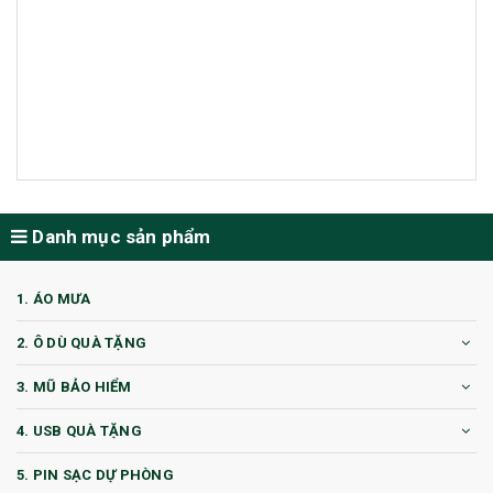
Danh mục sản phẩm
1. ÁO MƯA
2. Ô DÙ QUÀ TẶNG
3. MŨ BẢO HIỂM
4. USB QUÀ TẶNG
5. PIN SẠC DỰ PHÒNG