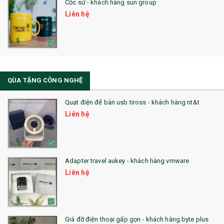
Cốc sứ - khách hàng sun group
31. TÚI VẢI KHÔNG DỆT
Liên hệ
32. TÚI VẢI BỐ
33. MŨ LƯỠI TRAI
34. BÚT NHỚ DÒNG ĐỘC ĐÁO
QÙA TẶNG CÔNG NGHỆ
36. QUẠT NHỰA QUẢNG CÁO
Quạt điện để bàn usb tiross - khách hàng nt&t
QUÀ TẶNG KHUYẾN MẠI
Liên hệ
QUÀ TẶNG SX NHANH
QUÀ TẶNG HỘI THẢO
Adapter travel aukey - khách hàng vmware
QUÀ TẶNG CÔNG NGHỆ
Liên hệ
SẢN PHẨM ĐÃ THỰC HIỆN
QUÀ TẶNG SỨC KHỎE
Giá đỡ điện thoại gấp gọn - khách hàng byte plus
SẢN PHẨM MỚI 2021