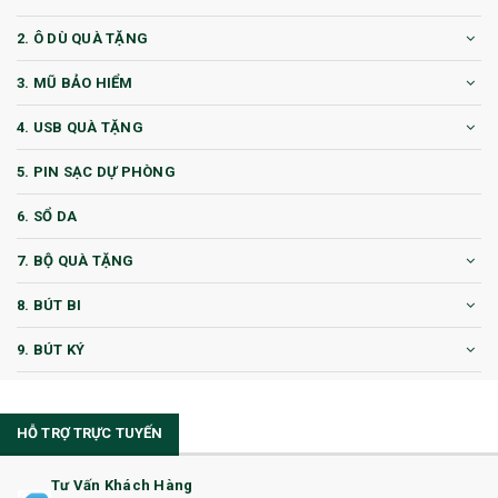
2. Ô DÙ QUÀ TẶNG
3. MŨ BẢO HIỂM
4. USB QUÀ TẶNG
5. PIN SẠC DỰ PHÒNG
6. SỔ DA
7. BỘ QUÀ TẶNG
8. BÚT BI
9. BÚT KÝ
10. CỐC QUÀ TẶNG
HỖ TRỢ TRỰC TUYẾN
11. CỐC/BÌNH GIỮ NHIỆT
12. BÌNH NƯỚC
Tư Vấn Khách Hàng