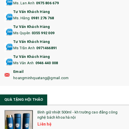
Ms. Lan Anh
0975 806 679
13. QUÀ TẶNG CAO CẤP
Tư Vấn Khách Hàng
Ms. Hằng
0981 276 768
14. HỘP/VÍ ĐỰNG NAMECARD
Tư Vấn Khách Hàng
15. BỘ BẤM MÓNG
Ms Quyên
0355 992 009
Tư Vấn Khách Hàng
16. BAO HỘ CHIẾU
Ms Trần Anh
0971466891
17. BA LÔ
Tư Vấn Khách Hàng
Ms Vân Anh
0946 440 008
18. ẤM CHÉN QUÀ TẶNG
Email
19. ĐỒNG HỒ TREO TƯỜNG
hoangminhquatang@gmail.com
21. ĐỒNG HỒ TRANH GHÉP
QUÀ TẶNG HỘI THẢO
22. ĐỒNG HỒ ĐỂ BÀN
23. QÙA TẶNG ĐỘC ĐÁO
Bình giữ nhiệt 500ml - kh trường cao đẳng công
nghệ bách khoa hà nội
24. QÙA TẶNG PHA LÊ
Liên hệ