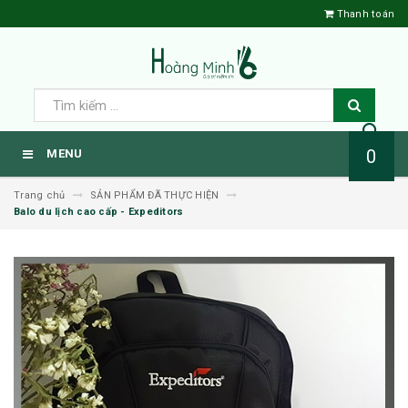
Thanh toán
0
MENU
Trang chủ
SẢN PHẨM ĐÃ THỰC HIỆN
Balo du lịch cao cấp - Expeditors