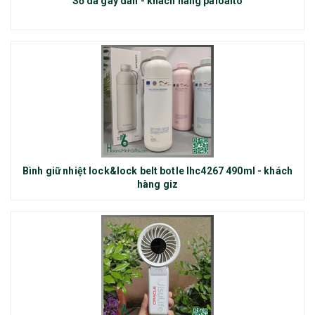
Sổ da gáy dán - khách hàng paloalto
Bình giữ nhiệt lock&lock belt botle lhc4267 490ml - khách
hàng giz