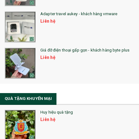
QUÀ TẶNG HỘI THẢO
Adapter travel aukey - khách hàng vmware
QUÀ TẶNG CÔNG NGHỆ
Liên hệ
SẢN PHẨM ĐÃ THỰC HIỆN
QUÀ TẶNG SỨC KHỎE
Giá đỡ điện thoại gấp gọn - khách hàng byte plus
SẢN PHẨM MỚI 2021
Liên hệ
Sổ Sạc Đa Năng
La Fonte
Sổ Sạc Đa Năng
QUÀ TẶNG KHUYẾN MẠI
Sổ Lò Xo
Huy hiệu quà tặng
Liên hệ