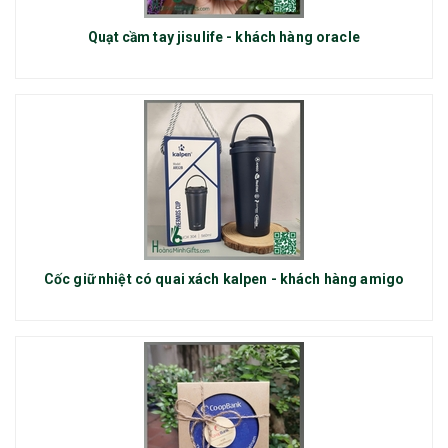
Quạt cầm tay jisulife - khách hàng oracle
Cốc giữ nhiệt có quai xách kalpen - khách hàng amigo