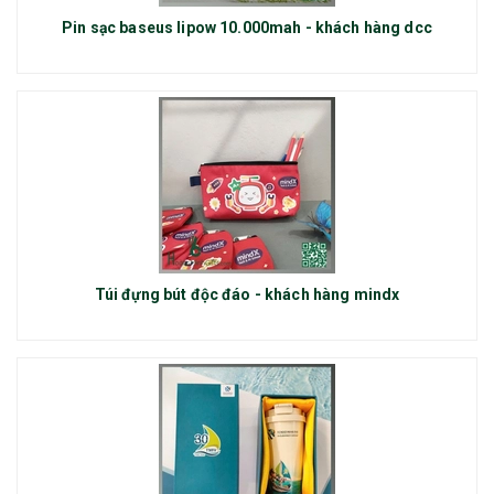
Pin sạc baseus lipow 10.000mah - khách hàng dcc
Túi đựng bút độc đáo - khách hàng mindx