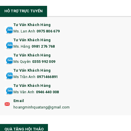
10. CỐC QUÀ TẶNG
HỖ TRỢ TRỰC TUYẾN
11. CỐC/BÌNH GIỮ NHIỆT
12. BÌNH NƯỚC
Tư Vấn Khách Hàng
Ms. Lan Anh
0975 806 679
13. QUÀ TẶNG CAO CẤP
Tư Vấn Khách Hàng
Ms. Hằng
0981 276 768
14. HỘP/VÍ ĐỰNG NAMECARD
Tư Vấn Khách Hàng
15. BỘ BẤM MÓNG
Ms Quyên
0355 992 009
Tư Vấn Khách Hàng
16. BAO HỘ CHIẾU
Ms Trần Anh
0971466891
17. BA LÔ
Tư Vấn Khách Hàng
Ms Vân Anh
0946 440 008
18. ẤM CHÉN QUÀ TẶNG
Email
19. ĐỒNG HỒ TREO TƯỜNG
hoangminhquatang@gmail.com
21. ĐỒNG HỒ TRANH GHÉP
QUÀ TẶNG HỘI THẢO
22. ĐỒNG HỒ ĐỂ BÀN