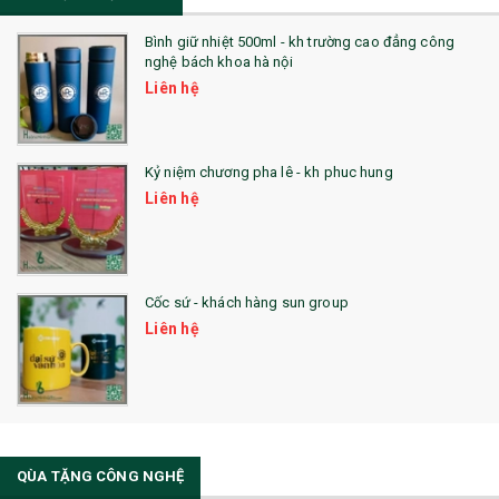
23. QÙA TẶNG ĐỘC ĐÁO
Bình giữ nhiệt 500ml - kh trường cao đẳng công
nghệ bách khoa hà nội
24. QÙA TẶNG PHA LÊ
Liên hệ
25. QUÀ TẶNG GLASSLOCK
26. QUÀ TẶNG LUMINARC
Kỷ niệm chương pha lê - kh phuc hung
Liên hệ
28. BỘ ĐỒ ĂN CAO CẤP
29. MÓC KHOÁ
Cốc sứ - khách hàng sun group
31. TÚI VẢI KHÔNG DỆT
Liên hệ
32. TÚI VẢI BỐ
33. MŨ LƯỠI TRAI
34. BÚT NHỚ DÒNG ĐỘC ĐÁO
QÙA TẶNG CÔNG NGHỆ
36. QUẠT NHỰA QUẢNG CÁO