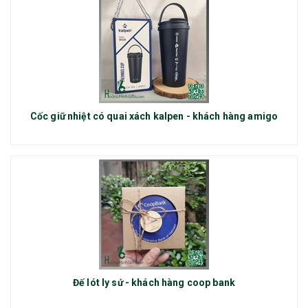
Cốc giữ nhiệt có quai xách kalpen - khách hàng amigo
Đế lót ly sứ - khách hàng coop bank