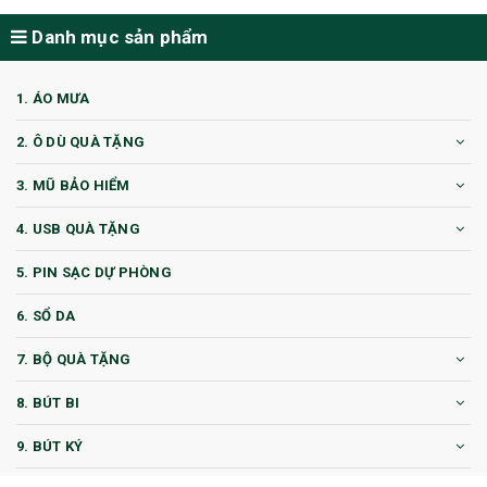
Danh mục sản phẩm
1. ÁO MƯA
2. Ô DÙ QUÀ TẶNG
3. MŨ BẢO HIỂM
4. USB QUÀ TẶNG
5. PIN SẠC DỰ PHÒNG
6. SỔ DA
7. BỘ QUÀ TẶNG
8. BÚT BI
9. BÚT KÝ