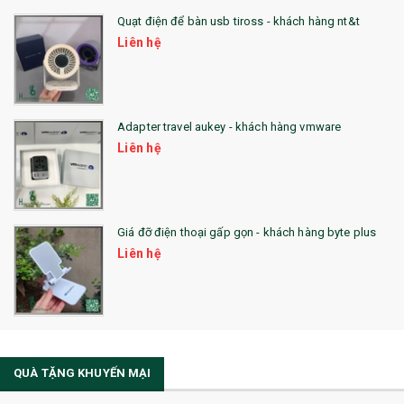
Quạt điện để bàn usb tiross - khách hàng nt&t
QUÀ TẶNG KHUYẾN MẠI
Liên hệ
QUÀ TẶNG SX NHANH
QUÀ TẶNG HỘI THẢO
Adapter travel aukey - khách hàng vmware
QUÀ TẶNG CÔNG NGHỆ
Liên hệ
SẢN PHẨM ĐÃ THỰC HIỆN
QUÀ TẶNG SỨC KHỎE
Giá đỡ điện thoại gấp gọn - khách hàng byte plus
SẢN PHẨM MỚI 2021
Liên hệ
Sổ Sạc Đa Năng
La Fonte
Sổ Sạc Đa Năng
QUÀ TẶNG KHUYẾN MẠI
Sổ Lò Xo