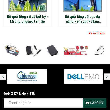
Bộ quà tặng sổ và bút ký -
Bộ quà tặng sổ sạc đa
kh cnv phường tân lập
năng kèm bút ký kim
loại - kh thép chính đại
Xem thêm
ĐĂNG KÝ NHẬN TIN
ĐĂNG KÝ