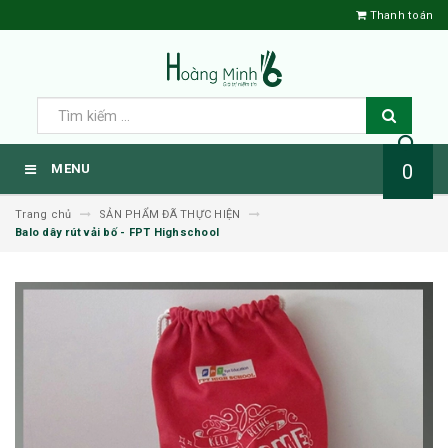
Thanh toán
0
MENU
Trang chủ
SẢN PHẨM ĐÃ THỰC HIỆN
Balo dây rút vải bố - FPT Highschool