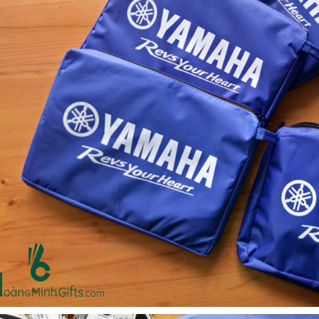
Bộ sổ bút cao cấp -
Bình thủy tinh lọc trà -
khách hàng evs
khách hàng div
Liên hệ
Liên hệ
Pin sạc dự phòng hoco
Bình nước thủy tinh có
j82 10.000mah - khách
dây xách
hàng nam thắng
Liên hệ
Liên hệ