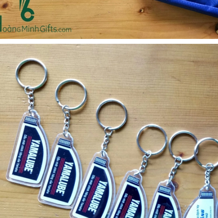
Bộ sổ bút cao cấp -
Cốc giữ nhiệt 500ml
khách hàng evs
Liên hệ
Liên hệ
Pin sạc dự phòng hoco
Pin sạc dự phòng hoco
j82 10.000mah - khách
j82 10.000mah - khách
hàng nam thắng
hàng synnex fpt
Liên hệ
Liên hệ
Bình nước thủy tinh có
Hộp namecard kim loại
dây xách
khắc logo
Liên hệ
Liên hệ
Hộp da cao cấp đựng
Loa bluetooth
rượu
soundcore ace a1 a3151