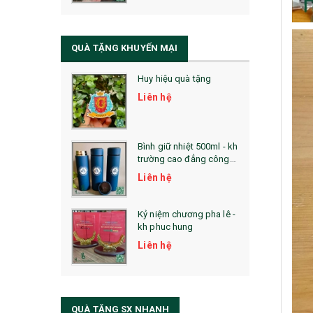
QUÀ TẶNG SỨC KHỎE
SẢN PHẨM MỚI 2021
QUÀ TẶNG KHUYẾN MẠI
Sổ Sạc Đa Năng
Huy hiệu quà tặng
La Fonte
Liên hệ
Sổ Sạc Đa Năng
Sổ Lò Xo
Bình giữ nhiệt 500ml - kh
trường cao đẳng công
nghệ bách khoa hà nội
Liên hệ
Kỷ niệm chương pha lê -
kh phuc hung
Liên hệ
QUÀ TẶNG SX NHANH