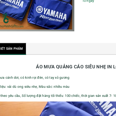
10 ngày
TIẾT SẢN PHẨM
ÁO MƯA QUẢNG CÁO SIÊU NHẸ IN 
ưa cánh dơi, có kinh rọi đèn, có tay xỏ gương
liệu: vải dù ong siêu nhẹ, Màu sắc: nhiều màu
 theo yêu cầu, Số lượng đặt hàng tối thiểu: 100 chiếc, thời gian sản xuất 7- 