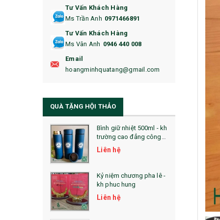
Tư Vấn Khách Hàng
16. BAO HỘ CHIẾU
Ms Trần Anh
0971466891
17. BA LÔ
Tư Vấn Khách Hàng
Ms Vân Anh
0946 440 008
18. ẤM CHÉN QUÀ TẶNG
Email
19. ĐỒNG HỒ TREO TƯỜNG
hoangminhquatang@gmail.com
21. ĐỒNG HỒ TRANH GHÉP
QUÀ TẶNG HỘI THẢO
22. ĐỒNG HỒ ĐỂ BÀN
23. QÙA TẶNG ĐỘC ĐÁO
Bình giữ nhiệt 500ml - kh
trường cao đẳng công
nghệ bách khoa hà nội
24. QÙA TẶNG PHA LÊ
Liên hệ
25. QUÀ TẶNG GLASSLOCK
Kỷ niệm chương pha lê -
kh phuc hung
26. QUÀ TẶNG LUMINARC
Liên hệ
28. BỘ ĐỒ ĂN CAO CẤP