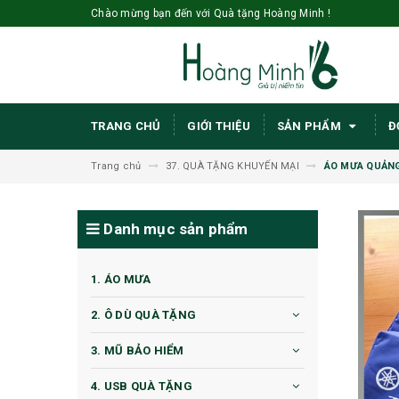
Chào mừng bạn đến với Quà tặng Hoàng Minh !
TRANG CHỦ
GIỚI THIỆU
SẢN PHẨM
Đ
Trang chủ
37. QUÀ TẶNG KHUYẾN MẠI
ÁO MƯA QUẢNG
Danh mục sản phẩm
1. ÁO MƯA
2. Ô DÙ QUÀ TẶNG
3. MŨ BẢO HIỂM
4. USB QUÀ TẶNG