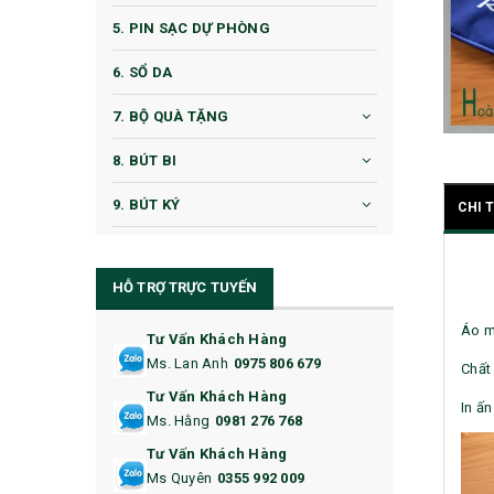
5. PIN SẠC DỰ PHÒNG
6. SỔ DA
7. BỘ QUÀ TẶNG
8. BÚT BI
9. BÚT KÝ
CHI 
10. CỐC QUÀ TẶNG
HỖ TRỢ TRỰC TUYẾN
11. CỐC/BÌNH GIỮ NHIỆT
Áo m
12. BÌNH NƯỚC
Tư Vấn Khách Hàng
Ms. Lan Anh
0975 806 679
Chất 
13. QUÀ TẶNG CAO CẤP
Tư Vấn Khách Hàng
In ấn
Ms. Hằng
0981 276 768
14. HỘP/VÍ ĐỰNG NAMECARD
Tư Vấn Khách Hàng
15. BỘ BẤM MÓNG
Ms Quyên
0355 992 009