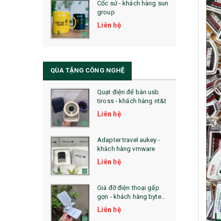
Cốc sứ - khách hàng sun
29. MÓC KHOÁ
group
31. TÚI VẢI KHÔNG DỆT
Liên hệ
32. TÚI VẢI BỐ
33. MŨ LƯỠI TRAI
QÙA TẶNG CÔNG NGHỆ
34. BÚT NHỚ DÒNG ĐỘC ĐÁO
Quạt điện để bàn usb
tiross - khách hàng nt&t
36. QUẠT NHỰA QUẢNG CÁO
Liên hệ
QUÀ TẶNG KHUYẾN MẠI
Adapter travel aukey -
QUÀ TẶNG SX NHANH
khách hàng vmware
Liên hệ
QUÀ TẶNG HỘI THẢO
QUÀ TẶNG CÔNG NGHỆ
Giá đỡ điện thoại gấp
gọn - khách hàng byte
SẢN PHẨM ĐÃ THỰC HIỆN
plus
Liên hệ