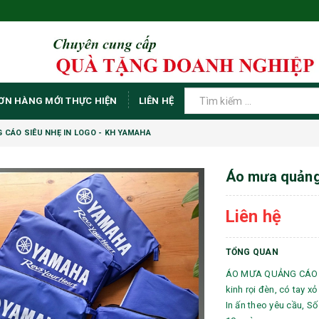
ƠN HÀNG MỚI THỰC HIỆN
LIÊN HỆ
 CÁO SIÊU NHẸ IN LOGO - KH YAMAHA
Áo mưa quảng 
Liên hệ
TỔNG QUAN
ÁO MƯA QUẢNG CÁO S
kinh rọi đèn, có tay x
In ấn theo yêu cầu, Số