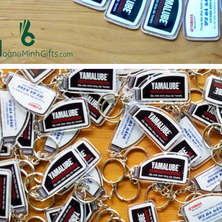
- kh cmc corporation
Liên hệ
Liên hệ
Mũ bảo hộ hàn quốc
Loa bluetooth kimiso
sseda - onehousing
bs02 - kh vicem
Liên hệ
Liên hệ
Vòng đeo tay cao su in
Móc khóa mica dẻo -
logo - khách hàng sun
khách hàng viện quản trị
kinh doanh
Liên hệ
Liên hệ