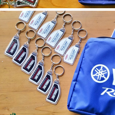
Cốc sứ - khách hàng sun
Bình thủy tinh lọc trà -
group
khách hàng div
Liên hệ
Liên hệ
Pin sạc dự phòng hoco
Bình nước thủy tinh có
j82 10.000mah - khách
dây xách
hàng nam thắng
Liên hệ
Liên hệ
Ô gấp 3 bán tự động -
Cốc giữ nhiệt 500ml
kh viags
Liên hệ
Liên hệ