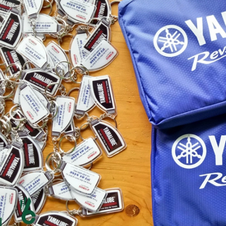
Ô gấp 3 bán tự động -
Cốc giữ nhiệt 500ml
kh viags
Liên hệ
Liên hệ
Đế để ipad remax rm
Chuột không dây 2.4g
600 in logo theo yêu cầu
hoco gm14 - cscv2025
Liên hệ
Liên hệ
Bộ quà tặng công nghệ
Pin sạc hoco j108 -
baseus - khách hàng
khách hàng nt&t
alphare
Liên hệ
Liên hệ
Lót chuột in logo -
Lót chuột in logo -
khách hàng vtc online
khách hàng commvault
Liên hệ
Liên hệ