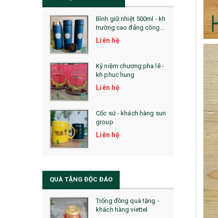
Bình giữ nhiệt 500ml - kh
trường cao đẳng công
nghệ bách khoa hà nội
Liên hệ
Kỷ niệm chương pha lê -
kh phuc hung
Liên hệ
Cốc sứ - khách hàng sun
group
Liên hệ
QUÀ TẶNG ĐỘC ĐÁO
Trống đồng quà tặng -
khách hàng viettel