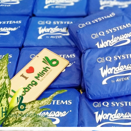
Bộ sổ bút cao cấp -
Bình thủy tinh lọc trà -
khách hàng evs
khách hàng div
Liên hệ
Liên hệ
Pin sạc dự phòng hoco
Bình nước thủy tinh có
j82 10.000mah - khách
dây xách
hàng nam thắng
Liên hệ
Liên hệ