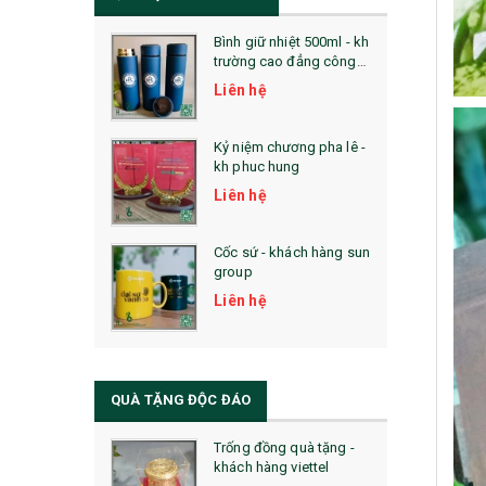
Bình giữ nhiệt 500ml - kh
trường cao đẳng công
nghệ bách khoa hà nội
Liên hệ
Kỷ niệm chương pha lê -
kh phuc hung
Liên hệ
Cốc sứ - khách hàng sun
group
Liên hệ
QUÀ TẶNG ĐỘC ĐÁO
Trống đồng quà tặng -
khách hàng viettel