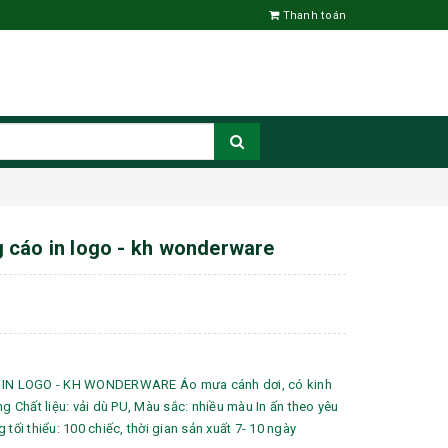
Thanh toán
 cáo in logo - kh wonderware
N LOGO - KH WONDERWARE Áo mưa cánh dơi, có kinh
ng Chất liệu: vải dù PU, Màu sắc: nhiều màu In ấn theo yêu
 tối thiểu: 100 chiếc, thời gian sản xuất 7- 10 ngày