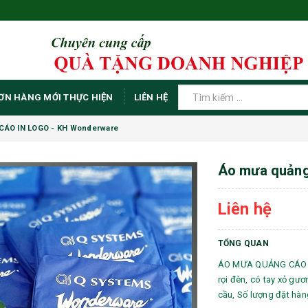
ƠN HÀNG MỚI THỰC HIỆN
LIÊN HỆ
ÁO IN LOGO - KH Wonderware
Áo mưa quảng
Liên hệ
TỔNG QUAN
ÁO MƯA QUẢNG CÁO I
rọi đèn, có tay xỏ gươ
cầu, Số lượng đặt hàng