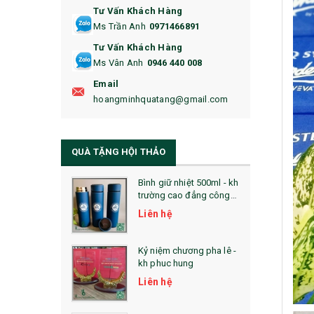
Tư Vấn Khách Hàng
16. BAO HỘ CHIẾU
Ms Trần Anh
0971466891
17. BA LÔ
Tư Vấn Khách Hàng
Ms Vân Anh
0946 440 008
18. ẤM CHÉN QUÀ TẶNG
Email
19. ĐỒNG HỒ TREO TƯỜNG
hoangminhquatang@gmail.com
21. ĐỒNG HỒ TRANH GHÉP
QUÀ TẶNG HỘI THẢO
22. ĐỒNG HỒ ĐỂ BÀN
23. QÙA TẶNG ĐỘC ĐÁO
Bình giữ nhiệt 500ml - kh
trường cao đẳng công
nghệ bách khoa hà nội
24. QÙA TẶNG PHA LÊ
Liên hệ
25. QUÀ TẶNG GLASSLOCK
Kỷ niệm chương pha lê -
kh phuc hung
26. QUÀ TẶNG LUMINARC
Liên hệ
28. BỘ ĐỒ ĂN CAO CẤP