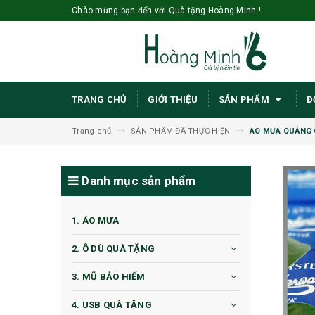
Chào mừng bạn đến với Quà tặng Hoàng Minh !
TRANG CHỦ
GIỚI THIỆU
SẢN PHẨM
Đ
Trang chủ
SẢN PHẨM ĐÃ THỰC HIỆN
ÁO MƯA QUẢNG C
Danh mục sản phẩm
1. ÁO MƯA
2. Ô DÙ QUÀ TẶNG
3. MŨ BẢO HIỂM
4. USB QUÀ TẶNG