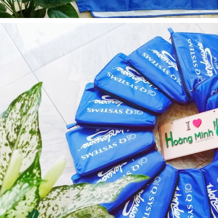
Cốc sứ - khách hàng sun
Bình thủy tinh lọc trà -
group
khách hàng div
Liên hệ
Liên hệ
Pin sạc dự phòng hoco
Bình nước thủy tinh có
j82 10.000mah - khách
dây xách
hàng nam thắng
Liên hệ
Liên hệ
Ô gấp 3 bán tự động -
Cốc giữ nhiệt 500ml
kh viags
Liên hệ
Liên hệ