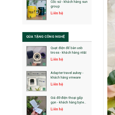
Cốc sứ - khách hàng sun
29. MÓC KHOÁ
group
31. TÚI VẢI KHÔNG DỆT
Liên hệ
32. TÚI VẢI BỐ
33. MŨ LƯỠI TRAI
QÙA TẶNG CÔNG NGHỆ
34. BÚT NHỚ DÒNG ĐỘC ĐÁO
Quạt điện để bàn usb
tiross - khách hàng nt&t
36. QUẠT NHỰA QUẢNG CÁO
Liên hệ
QUÀ TẶNG KHUYẾN MẠI
Adapter travel aukey -
QUÀ TẶNG SX NHANH
khách hàng vmware
Liên hệ
QUÀ TẶNG HỘI THẢO
QUÀ TẶNG CÔNG NGHỆ
Giá đỡ điện thoại gấp
gọn - khách hàng byte
SẢN PHẨM ĐÃ THỰC HIỆN
plus
Liên hệ