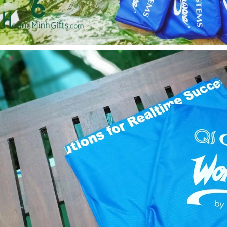
Bộ sổ bút cao cấp -
Cốc giữ nhiệt 500ml
khách hàng evs
Liên hệ
Liên hệ
Pin sạc dự phòng hoco
Pin sạc dự phòng hoco
j82 10.000mah - khách
j82 10.000mah - khách
hàng nam thắng
hàng synnex fpt
Liên hệ
Liên hệ
Bình nước thủy tinh có
Hộp namecard kim loại
dây xách
khắc logo
Liên hệ
Liên hệ
Hộp da cao cấp đựng
Loa bluetooth
rượu
soundcore ace a1 a3151