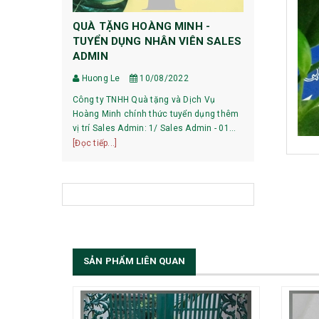
QUÀ TẶNG HOÀNG MINH -
HƯỚNG DẪ
TUYỂN DỤNG NHÂN VIÊN SALES
DỰ PHÒNG
ADMIN
Huong Le
Huong Le
10/08/2022
HƯỚNG DẪN 
Công ty TNHH Quà tặng và Dịch Vụ
XIAOMI 1, Pin mới mua về có phải sạc xả
Hoàng Minh chính thức tuyển dụng thêm
không? Với các dòng pin của Xiaomi hiện
vị trí Sales Admin: 1/ Sales Admin - 01
nay, việc làm
[Đọc tiếp...]
nhân viên làm việc tại trụ sở Hà Nội.
[Đọc tiếp...]
bạn có thể sử
SẢN PHẨM LIÊN QUAN