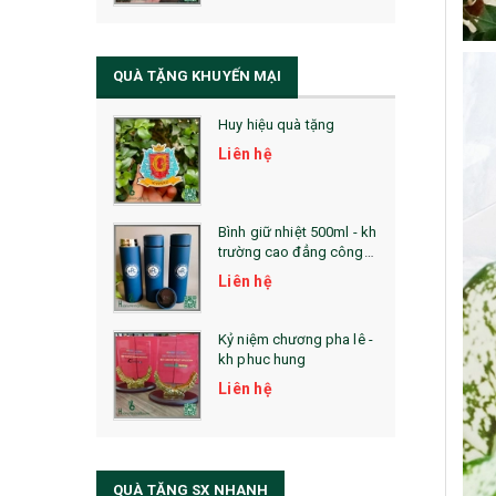
QUÀ TẶNG SỨC KHỎE
SẢN PHẨM MỚI 2021
QUÀ TẶNG KHUYẾN MẠI
Sổ Sạc Đa Năng
Huy hiệu quà tặng
La Fonte
Liên hệ
Sổ Sạc Đa Năng
Sổ Lò Xo
Bình giữ nhiệt 500ml - kh
trường cao đẳng công
nghệ bách khoa hà nội
Liên hệ
Kỷ niệm chương pha lê -
kh phuc hung
Liên hệ
QUÀ TẶNG SX NHANH