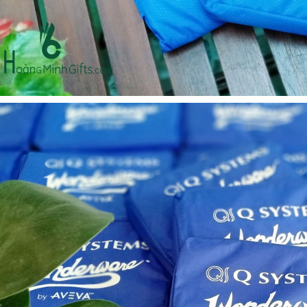
- kh cmc corporation
Liên hệ
Liên hệ
Mũ bảo hộ hàn quốc
Loa bluetooth kimiso
sseda - onehousing
bs02 - kh vicem
Liên hệ
Liên hệ
Vòng đeo tay cao su in
Móc khóa mica dẻo -
logo - khách hàng sun
khách hàng viện quản trị
kinh doanh
Liên hệ
Liên hệ