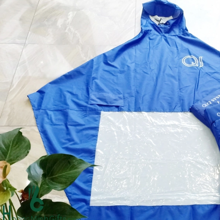
Ô gấp 3 bán tự động -
Cốc giữ nhiệt 500ml
kh viags
Liên hệ
Liên hệ
Đế để ipad remax rm
Chuột không dây 2.4g
600 in logo theo yêu cầu
hoco gm14 - cscv2025
Liên hệ
Liên hệ
Bộ quà tặng công nghệ
Pin sạc hoco j108 -
baseus - khách hàng
khách hàng nt&t
alphare
Liên hệ
Liên hệ
Lót chuột in logo -
Lót chuột in logo -
khách hàng vtc online
khách hàng commvault
Liên hệ
Liên hệ