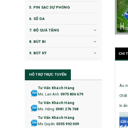
5. PIN SẠC DỰ PHÒNG
6. SỔ DA
7. BỘ QUÀ TẶNG
8. BÚT BI
9. BÚT KÝ
CHI 
10. CỐC QUÀ TẶNG
HỖ TRỢ TRỰC TUYẾN
11. CỐC/BÌNH GIỮ NHIỆT
Áo m
12. BÌNH NƯỚC
Tư Vấn Khách Hàng
Ms. Lan Anh
0975 806 679
Chất 
13. QUÀ TẶNG CAO CẤP
Tư Vấn Khách Hàng
In ấn
Ms. Hằng
0981 276 768
14. HỘP/VÍ ĐỰNG NAMECARD
Tư Vấn Khách Hàng
15. BỘ BẤM MÓNG
Ms Quyên
0355 992 009