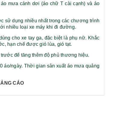
áo mưa cánh dơi (áo chữ T cài cạnh) và áo
c sử dụng nhiều nhất trong các chương trình
ới nhiều loại xe máy khi đi đường.
dùng cho xe tay ga, đặc biệt là phụ nữ. Khắc
, hạn chế được gió lùa, gió tạt.
 trước để tăng thêm độ phủ thương hiệu.
00 áo/ngày.
Thời gian sản xuất áo mưa quảng
Pin sạc dự phòng hoco
Bộ sổ bút c
UẢNG CÁO
j82 10.000mah - khách
khách hàng
hàng synnex fpt
Liên hệ
Liên hệ
Ô gấp 3 tự động - kh div
Bình giữ nh
- kh viettell
Liên hệ
Liên hệ