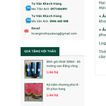
Hai
Tư Vấn Khách Hàng
16. BAO HỘ CHIẾU
mưa
Ms Trần Anh
0971466891
17. BA LÔ
+ Á
Tư Vấn Khách Hàng
khu
Ms Vân Anh
0946 440 008
18. ẤM CHÉN QUÀ TẶNG
Email
+ Á
19. ĐỒNG HỒ TREO TƯỜNG
hoangminhquatang@gmail.com
phụ
21. ĐỒNG HỒ TRANH GHÉP
Log
QUÀ TẶNG HỘI THẢO
Thời
22. ĐỒNG HỒ ĐỂ BÀN
cáo 
23. QÙA TẶNG ĐỘC ĐÁO
Bình giữ nhiệt 500ml - kh
trường cao đẳng công
nghệ bách khoa hà nội
24. QÙA TẶNG PHA LÊ
Liên hệ
25. QUÀ TẶNG GLASSLOCK
Kỷ niệm chương pha lê -
kh phuc hung
26. QUÀ TẶNG LUMINARC
Liên hệ
28. BỘ ĐỒ ĂN CAO CẤP