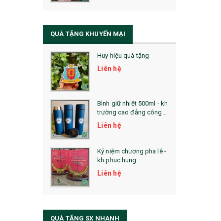
QUÀ TẶNG SỨC KHỎE
SẢN PHẨM MỚI 2021
QUÀ TẶNG KHUYẾN MẠI
Sổ Sạc Đa Năng
Huy hiệu quà tặng
La Fonte
Liên hệ
Sổ Sạc Đa Năng
Sổ Lò Xo
Bình giữ nhiệt 500ml - kh
trường cao đẳng công
nghệ bách khoa hà nội
Liên hệ
Kỷ niệm chương pha lê -
kh phuc hung
Liên hệ
QUÀ TẶNG SX NHANH