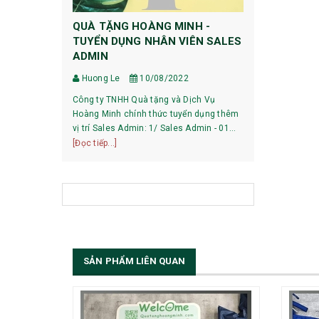
QUÀ TẶNG HOÀNG MINH -
HƯỚNG DẪ
TUYỂN DỤNG NHÂN VIÊN SALES
DỰ PHÒNG
ADMIN
Huong Le
Huong Le
10/08/2022
HƯỚNG DẪN 
Công ty TNHH Quà tặng và Dịch Vụ
XIAOMI 1, Pin mới mua về có phải sạc xả
Hoàng Minh chính thức tuyển dụng thêm
không? Với các dòng pin của Xiaomi hiện
vị trí Sales Admin: 1/ Sales Admin - 01
nay, việc làm
[Đọc tiếp...]
nhân viên làm việc tại trụ sở Hà Nội.
[Đọc tiếp...]
bạn có thể sử
SẢN PHẨM LIÊN QUAN