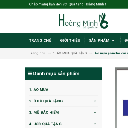
Chào mừng bạn đến với Quà tặng Hoàng Minh !
TRANG CHỦ
GIỚI THIỆU
SẢN PHẨM
Đ
Trang chủ
1. ÁO MƯA QUÀ TẶNG
Áo mưa poncho cài 
Danh mục sản phẩm
1. ÁO MƯA
2. Ô DÙ QUÀ TẶNG
3. MŨ BẢO HIỂM
4. USB QUÀ TẶNG