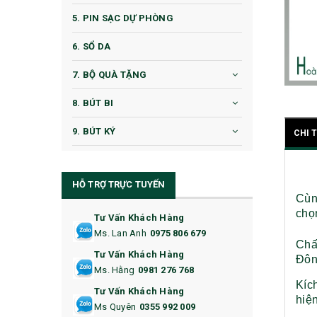
5. PIN SẠC DỰ PHÒNG
6. SỔ DA
7. BỘ QUÀ TẶNG
8. BÚT BI
9. BÚT KÝ
CHI 
10. CỐC QUÀ TẶNG
HỖ TRỢ TRỰC TUYẾN
11. CỐC/BÌNH GIỮ NHIỆT
Cùn
chọ
12. BÌNH NƯỚC
Tư Vấn Khách Hàng
Ms. Lan Anh
0975 806 679
Chấ
13. QUÀ TẶNG CAO CẤP
Tư Vấn Khách Hàng
Đôn
Ms. Hằng
0981 276 768
14. HỘP/VÍ ĐỰNG NAMECARD
Kíc
Tư Vấn Khách Hàng
hiện
15. BỘ BẤM MÓNG
Ms Quyên
0355 992 009