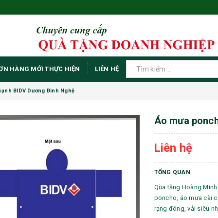
ƠN HÀNG MỚI THỰC HIỆN
LIÊN HỆ
cạnh BIDV Dương Đình Nghệ
Áo mưa ponch
Liên hệ
TỔNG QUAN
Qùa tặng Hoàng Minh 
poncho, áo mưa cài cạ
rạng đông, vải siêu nh