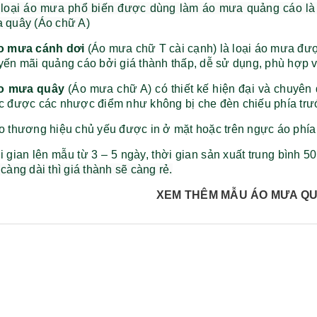
 loại áo mưa phổ biến được dùng làm áo mưa quảng cáo là 
 quây (Áo chữ A)
o mưa cánh dơi
(Áo mưa chữ T cài cạnh) là loại áo mưa đượ
yến mãi quảng cáo bởi giá thành thấp, dễ sử dụng, phù hợp v
o mưa quây
(Áo mưa chữ A) có thiết kế hiện đại và chuyên 
c được các nhược điểm như không bị che đèn chiếu phía trước
o thương hiệu chủ yếu được in ở mặt hoặc trên ngực áo phía
 gian lên mẫu từ 3 – 5 ngày, thời gian sản xuất trung bình 5
càng dài thì giá thành sẽ càng rẻ.
Bộ sổ bút cao cấp -
Bình thủy tinh lọc trà -
XEM THÊM MẪU ÁO MƯA Q
khách hàng evs
khách hàng div
Liên hệ
Liên hệ
Pin sạc dự phòng hoco
Bình nước thủy tinh có
j82 10.000mah - khách
dây xách
hàng nam thắng
Liên hệ
Liên hệ