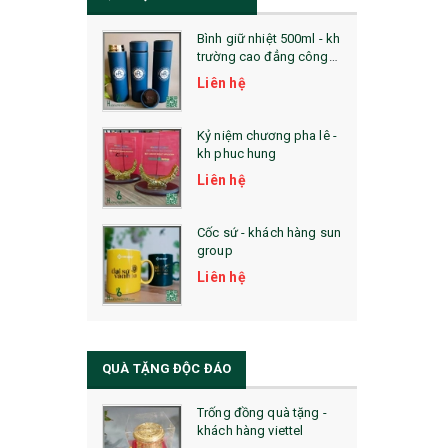
Bình giữ nhiệt 500ml - kh
trường cao đẳng công
nghệ bách khoa hà nội
Liên hệ
Kỷ niệm chương pha lê -
kh phuc hung
Liên hệ
Cốc sứ - khách hàng sun
group
Liên hệ
QUÀ TẶNG ĐỘC ĐÁO
Trống đồng quà tặng -
khách hàng viettel