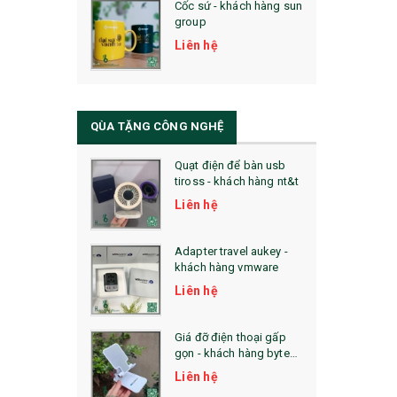
Cốc sứ - khách hàng sun
29. MÓC KHOÁ
group
31. TÚI VẢI KHÔNG DỆT
Liên hệ
32. TÚI VẢI BỐ
33. MŨ LƯỠI TRAI
QÙA TẶNG CÔNG NGHỆ
34. BÚT NHỚ DÒNG ĐỘC ĐÁO
Quạt điện để bàn usb
tiross - khách hàng nt&t
36. QUẠT NHỰA QUẢNG CÁO
Liên hệ
QUÀ TẶNG KHUYẾN MẠI
Adapter travel aukey -
QUÀ TẶNG SX NHANH
khách hàng vmware
Liên hệ
QUÀ TẶNG HỘI THẢO
QUÀ TẶNG CÔNG NGHỆ
Giá đỡ điện thoại gấp
gọn - khách hàng byte
SẢN PHẨM ĐÃ THỰC HIỆN
plus
Liên hệ